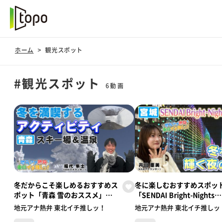
ホーム
観光スポット
#観光スポット
6動画
冬だからこそ楽しめるおすすめス
冬に楽しむおすすめスポッ
ポット「青森 雪のおススメ」
「SENDAI Bright-Nights
（ABA青森朝日放送／福代アナウ
STORY」（khb東日本放
地元アナ熱弁 東北イチ推しッ！
地元アナ熱弁 東北イチ推しッ
ンサー） 【地元アナ熱弁 東北イ
口アナウンサー） 【地元ア