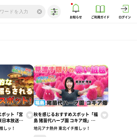
お知らせ
ご利用ガイド
ログイン
スポット「宮
秋を感じるおすすめスポット「福
b東日本放送／
島 猪苗代ハーブ園 コキア畑」
【地元アナ
（KFB福島放送／鍜治谷琴音アナ
チ推しッ！
地元アナ熱弁 東北イチ推しッ！
！】
ウンサー）【地元アナ熱弁 東北