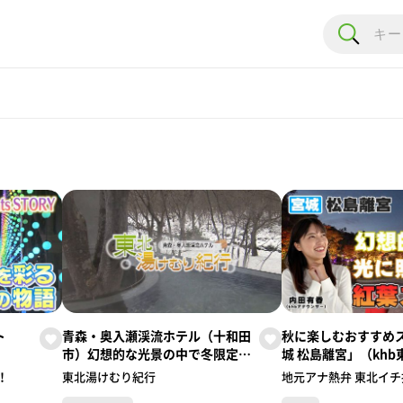
ト
青森・奥入瀬渓流ホテル（十和田
秋に楽しむおすすめ
市）幻想的な光景の中で冬限定の
城 松島離宮」（kh
送／井
露天風呂 ～「東北湯けむり紀
内田アナウンサー） 
！
東北湯けむり紀行
地元アナ熱弁 東北イ
ナ熱
行」～
熱弁 東北イチ推しッ