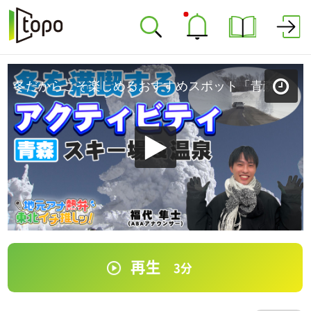
冬だからこそ楽しめるおすすめスポット「青森 雪のおススメ」（ABA青森朝日放送／福代アナウンサー） 【地元アナ熱弁 東北イチ推しッ！】
再生
3
分