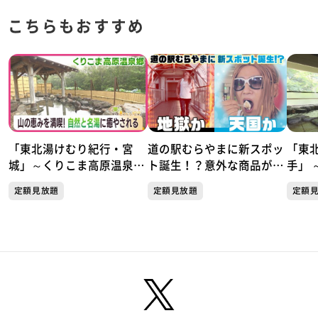
こちらもおすすめ
「東北湯けむり紀行・宮
道の駅むらやまに新スポッ
「東
城」～くりこま高原温泉郷
ト誕生！？意外な商品が人
手」 
「ハイルザーム栗駒」～
気！天国か地獄か この夏
岩手
定額見放題
定額見放題
定額
だけしか楽しめない極上の
楽しみ方がここにあった！