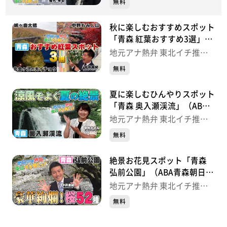
無料
アナ熱弁 東北イチ推し
ッ！】
秋に楽しむおすすめスポット
■福代アナウンサー（青森朝日放送）のおすすめスポッ
「青森 紅葉おすすめ3選」
ト
（ABA青森朝日放送／中井ア
地元アナ熱弁 東北イチ推し
・リンクステーションヒルズ雲谷
ナウンサー） 【地元アナ熱
ッ！
無料
（https://moyahills.jp/）
弁 東北イチ推しッ！】
・八甲田（https://hakkoda-ropeway.jp/ski/）
夏に楽しむひんやりスポット
・酸ヶ湯温泉（https://sukayu.jp/）
「青森 奥入瀬渓流」（ABA
・城ヶ倉温泉（https://www.jogakura.com/）
青森朝日放送／中村かさねア
地元アナ熱弁 東北イチ推し
ナウンサー）【地元アナ熱弁
ッ！
無料
東北イチ推しッ！】
※冬期間の営業については変更の場合があります。最新
絶景お花見スポット「青森
情報は各種HPでご確認ください。
弘前公園」（ABA青森朝日放
送／中井アナウンサー）【地
地元アナ熱弁 東北イチ推し
元アナ熱弁 東北イチ推し
ッ！
無料
ッ！】