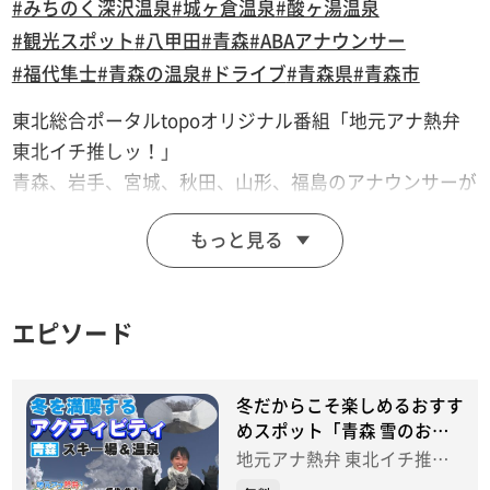
#みちのく深沢温泉
#城ヶ倉温泉
#酸ヶ湯温泉
#観光スポット
#八甲田
#青森
#ABAアナウンサー
#福代隼士
#青森の温泉
#ドライブ
#青森県
#青森市
東北総合ポータルtopoオリジナル番組「地元アナ熱弁
東北イチ推しッ！」
青森、岩手、宮城、秋田、山形、福島のアナウンサーが
東北各地の魅力を紹介！
もっと見る
青森からは、青森県内で楽しめる冬のスポットをご紹介
します。
エピソード
青森市民にはお馴染みのスキー場、リンクステーション
ヒルズ雲谷や、全国でも有名な八甲田のスキー場など、
冬のアクティビティを紹介します。
冬だからこそ楽しめるおすす
冷え切った身体を温める温泉施設や春先でも楽しめるス
めスポット「青森 雪のおス
スメ」（ABA青森朝日放送／
ポットも紹介します。
地元アナ熱弁 東北イチ推し
福代アナウンサー） 【地元
ッ！
冬だから楽しめるイチオシスポットをぜひ！