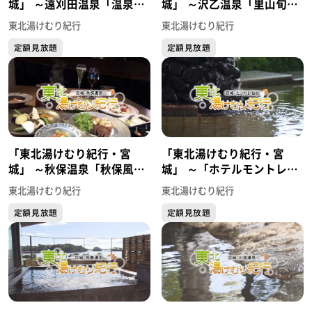
城」 ～遠刈田温泉「温泉屋
城」 ～沢乙温泉「里山旬
敷バーデン家荘鳳」～
味 うちみ旅館」～
東北湯けむり紀行
東北湯けむり紀行
定額見放題
定額見放題
「東北湯けむり紀行・宮
「東北湯けむり紀行・宮
城」 ～秋保温泉「秋保風
城」 ～「ホテルモントレ仙
雅」～
台」～
東北湯けむり紀行
東北湯けむり紀行
定額見放題
定額見放題