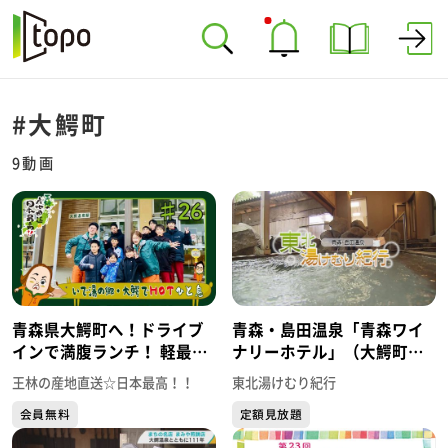
#大鰐町
9動画
青森県大鰐町へ！ドライブ
青森・島田温泉「青森ワイ
インで満腹ランチ！ 軽最古
ナリーホテル」（大鰐町）
の仏像！路上で熱唱する少
～「東北湯けむり紀行」～
王林の産地直送☆日本最高！！
東北湯けむり紀行
年の夢…足湯はしごの理由
会員無料
定額見放題