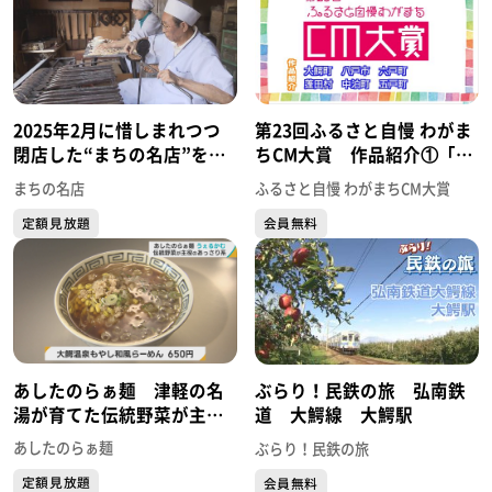
2025年2月に惜しまれつつ
第23回ふるさと自慢 わがま
閉店した“まちの名店”をプ
ちCM大賞 作品紹介①「大
レイバック 「まみや煎餅
鰐町・八戸市・六戸町・蓬
まちの名店
ふるさと自慢 わがまちCM大賞
店（青森・大鰐町）」 落
田村・中泊町・五戸町」
定額見放題
会員無料
花生と3代目夫婦の愛情がた
っぷり入った手焼きせんべ
い
あしたのらぁ麺 津軽の名
ぶらり！民鉄の旅 弘南鉄
湯が育てた伝統野菜が主
道 大鰐線 大鰐駅
役！大鰐温泉もやし和風ら
あしたのらぁ麺
ぶらり！民鉄の旅
ーめん（青森・大鰐町）
定額見放題
会員無料