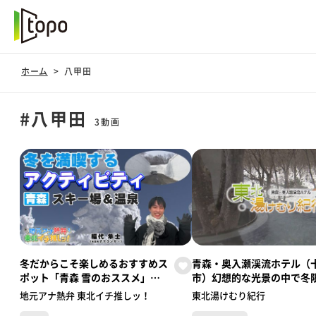
ホーム
八甲田
#八甲田
3動画
冬だからこそ楽しめるおすすめス
青森・奥入瀬渓流ホテル（
ポット「青森 雪のおススメ」
市）幻想的な光景の中で冬
（ABA青森朝日放送／福代アナウ
露天風呂 ～「東北湯けむり
地元アナ熱弁 東北イチ推しッ！
東北湯けむり紀行
ンサー） 【地元アナ熱弁 東北イ
行」～