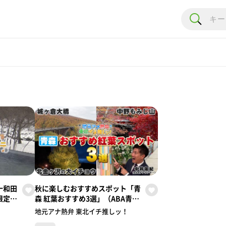
十和田
秋に楽しむおすすめスポット「青
限定の
森 紅葉おすすめ3選」（ABA青森
紀
朝日放送／中井アナウンサー）
地元アナ熱弁 東北イチ推しッ！
【地元アナ熱弁 東北イチ推し