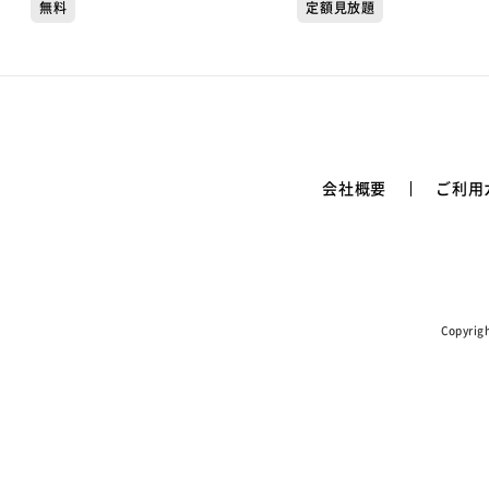
チ推しッ！】
無料
定額見放題
会社概要
ご利用
Copyr