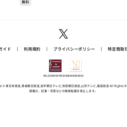
ッ！】
無料
ガイド
利用規約
プライバシーポリシー
特定商取
9012500005Y45038
ID000008963
ight © 東日本放送,青森朝日放送,岩手朝日テレビ,秋田朝日放送,
山形テレビ,福島放送 All Rights Re
掲載の、記事・写真などの無断転載を禁止します。