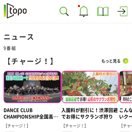
ニュース
9番組
【チャージ！】
もっと見る
DANCE CLUB
入園料が割引に！渋滞回避
こん
CHAMPIONSHIP全国高等
でお得にサクランボ狩り
いク
学校ダンス部選手権
【チャージ！】
【チャージ！】
【チャ