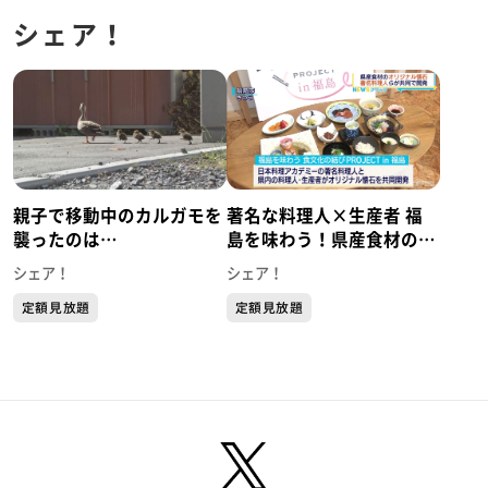
シェア！
親子で移動中のカルガモを
著名な料理人×生産者 福
襲ったのは…
島を味わう！県産食材のオ
リジナル懐石
シェア！
シェア！
定額見放題
定額見放題