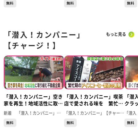
無料
無料
無料
「潜入！カンパニー」
もっと見る
【チャージ！】
「潜入！カンパニー」空き
「潜入！カンパニー」喫茶
「潜
家を再生！地域活性に取り
店で愛される味を 繁忙
クラ
組む不動産企業 ガイア
期！アイスコーヒー製造の
わる
新着 「潜入！カンパニー」【チャージ！】
「潜入！カンパニー」【チャージ！】
現場 服部コーヒーフーズ
は？
無料
無料
無料