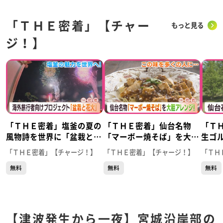
「ＴＨＥ密着」【チャー
もっと見る
ジ！】
「ＴＨＥ密着」塩釜の夏の
「ＴＨＥ密着」仙台名物
「Ｔ
風物詩を世界に「盆栽と花
「マーボー焼そば」を大胆
生ゴ
火」
アレンジ！
アマ
「ＴＨＥ密着」【チャージ！】
「ＴＨＥ密着」【チャージ！】
「ＴＨ
無料
無料
無料
【津波発生から一夜】宮城沿岸部の