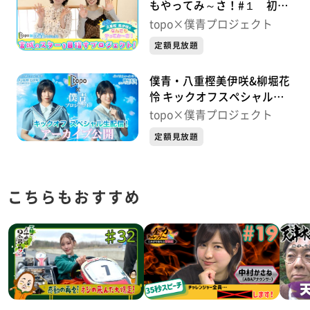
もやってみ～さ！#１ 初回
は柳堀花怜と茶道に挑戦！
topo×僕青プロジェクト
定額見放題
僕青・八重樫美伊咲&柳堀花
怜 キックオフスペシャル生
配信【アーカイブ公開】
topo×僕青プロジェクト
定額見放題
こちらもおすすめ