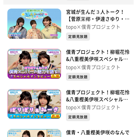
宮城が生んだ３人トーク！
【菅原茉椰・伊達さゆり・八
重樫美伊咲】
topo×僕青プロジェクト
定額見放題
僕青プロジェクト！柳堀花怜
&八重樫美伊咲スペシャルイ
ンタビュー【後編】
topo×僕青プロジェクト
定額見放題
僕青プロジェクト！柳堀花怜
&八重樫美伊咲スペシャルイ
ンタビュー【前編】
topo×僕青プロジェクト
定額見放題
僕青・八重樫美伊咲のなんで