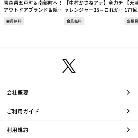
青森県五戸町＆南部町へ！
【中村かさねアナ】全力チ
【天
アウトドアブランド＆隠れ
ャレンジャー35～これがで
177
家ジェラート！体感速度
きたら冠番組～35秒スピー
の・
会員無料
会員無料
定額
150km/h！レーシングカー
チチャレンジ
①
ト対決
会社概要
ご利用ガイド
利用規約