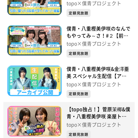
編】合成写真に挑戦！
topo×僕青プロジェクト
定額見放題
僕青・八重樫美伊咲のなんで
もやってみ～さ！#２【前
編】 ゲストは金澤亜美！
topo×僕青プロジェクト
定額見放題
僕青・八重樫美伊咲&金澤亜
美 スペシャル生配信【アー
カイブ公開】
topo×僕青プロジェクト
定額見放題
【topo独占！】菅原茉椰&僕
青・八重樫美伊咲 楽屋トー
ク！【初めてのがっつりトー
topo×僕青プロジェクト
ク!?】
定額見放題