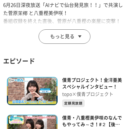
6月26日深夜放送「AIナビで仙台発見旅！！」で共演し
た菅原茉椰 と八重樫美伊咲！
番組収録を終えた直後、菅原が八重樫の楽屋に突撃！
SKE48として駆け抜けた“先輩アイドル”と、
もっと見る
今まさにアイドル真っただ中を走る“現役アイドル”。そ
してともに宮城県出身。
はたしてどんなトークが飛び出す！？
エピソード
☆菅原茉椰の「宮城でやりたい４８のこと」シリーズ、
八重樫美伊咲の「なんでもやってみ～さ」はtopoで配
僕青プロジェクト！金澤亜美
信中！
スペシャルインタビュー！
★２人が共演した「AIナビで仙台発見旅！！」は6月26
topo×僕青プロジェクト
日深夜の地上波放送後、見逃し配信スタート！
定額見放題
僕青・八重樫美伊咲のなんで
もやってみ～さ！#２【後