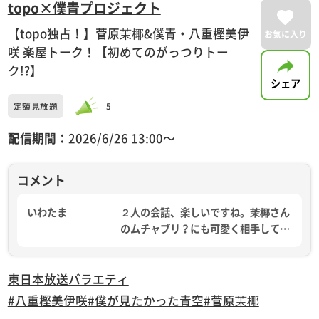
topo×僕青プロジェクト
【topo独占！】菅原茉椰&僕青・八重樫美伊
お気に入り
咲 楽屋トーク！【初めてのがっつりトー
ク!?】
シェア
定額見放題
5
配信期間：
2026/6/26 13:00〜
コメント
いわたま
２人の会話、楽しいですね。茉椰さん
のムチャブリ？にも可愛く相手してく
れる八重樫さんに好感持てます。
東日本放送
バラエティ
#八重樫美伊咲
#僕が見たかった青空
#菅原茉椰