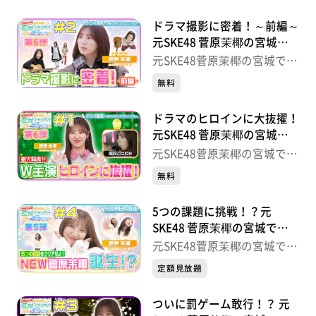
ドラマ撮影に密着！～前編～
元SKE48 菅原茉椰の宮城で
やりたい48のこと【第６
元SKE48菅原茉椰の宮城でや
弾】＃２
りたい48のこと
無料
ドラマのヒロインに大抜擢！
元SKE48 菅原茉椰の宮城で
やりたい48のこと【第６
元SKE48菅原茉椰の宮城でや
弾】＃１
りたい48のこと
無料
5つの課題に挑戦！？元
SKE48 菅原茉椰の宮城でや
りたい48のこと【第５弾】
元SKE48菅原茉椰の宮城でや
＃４
りたい48のこと
定額見放題
ついに罰ゲーム敢行！？ 元