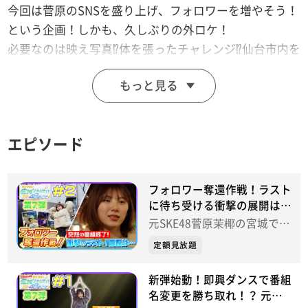
今回は菅原のSNSを盛り上げ、フォロワーを増やそう！
という企画！しかも、久しぶりの外ロケ！
必要なのは映え写真⁉体を張ったチャレンジ⁉仙台市内を
右往左往する菅原とスタッフ…
もっと見る
最後には番組Pから謎の手紙が！衝撃の内容と菅原の運
命は⁉風雲急を告げる最新話配信開始ッ！
エピソード
【東北総合ポータルtopoオリジナル配信番組「菅原茉
椰の宮城でやりたい48のこと」】
仙台市出身のタレント・菅原茉椰が宮城でやりたいこと
フォロワー奪還作戦！ラスト
もやりたくないことも、ひたすらやっちゃいます！
に待ち受ける衝撃の展開は⁉
菅原茉椰の宮城でやりたい
元SKE48菅原茉椰の宮城でや
48のこと【第7弾】＃２
りたい48のこと
定額見放題
新弾始動！即興ダンスで番組
名変更を勝ち取れ！？ 元