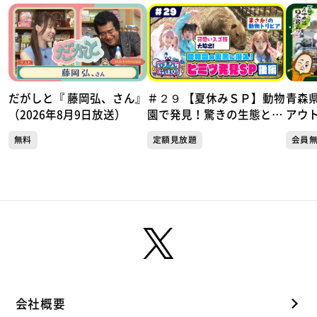
だがしと『 藤岡弘、さん』
＃２９ 【夏休みＳＰ】動物
青森
（2026年8月9日放送）
園で発見！驚きの生態とス
アウ
ゴ技！ いぎなり放送中！
家ジ
無料
定額見放題
会員
【未公開シーンあり】
150
ト対
会社概要