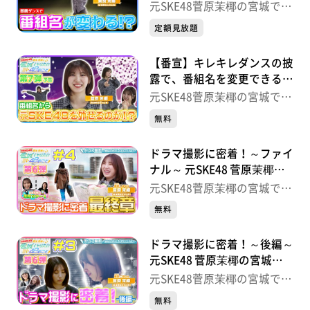
SKE48 菅原茉椰の宮城でや
元SKE48菅原茉椰の宮城でや
りたい48のこと【第7弾】＃
りたい48のこと
定額見放題
１
【番宣】キレキレダンスの披
露で、番組名を変更できる
か？！ 元SKE48 菅原茉椰
元SKE48菅原茉椰の宮城でや
の宮城でやりたい48のこと
りたい48のこと
無料
【第7弾】
ドラマ撮影に密着！～ファイ
ナル～ 元SKE48 菅原茉椰の
宮城でやりたい48のこと
元SKE48菅原茉椰の宮城でや
【第６弾】＃４
りたい48のこと
無料
ドラマ撮影に密着！～後編～
元SKE48 菅原茉椰の宮城で
やりたい48のこと【第６
元SKE48菅原茉椰の宮城でや
弾】＃３
りたい48のこと
無料