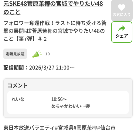
元SKE48菅原茉椰の宮城でやりたい48
のこと
お気に入り
フォロワー奪還作戦！ラストに待ち受ける衝
撃の展開は⁉菅原茉椰の宮城でやりたい48の
シェア
こと【第7弾】＃２
定額見放題
10
配信期間：
2026/3/27 21:00〜
コメント
れいな
10:56〜
めちゃかわいい…😻
東日本放送
バラエティ
#宮城県
#菅原茉椰
#仙台市