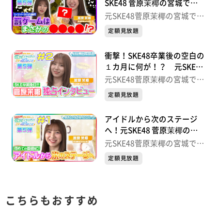
SKE48 菅原茉椰の宮城でや
りたい48のこと【第５弾】
元SKE48菅原茉椰の宮城でや
＃３
りたい48のこと
定額見放題
衝撃！SKE48卒業後の空白の
１カ月に何が！？ 元SKE48
菅原茉椰の宮城でやりたい
元SKE48菅原茉椰の宮城でや
48のこと【第５弾】＃２
りたい48のこと
定額見放題
アイドルから次のステージ
へ！元SKE48 菅原茉椰の宮
城でやりたい48のこと【第
元SKE48菅原茉椰の宮城でや
５弾】＃１
りたい48のこと
定額見放題
こちらもおすすめ