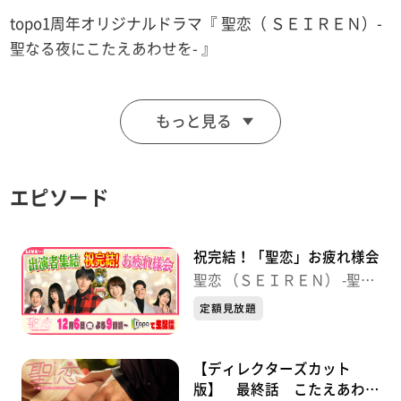
topo1周年オリジナルドラマ『 聖恋（ ＳＥＩＲＥＮ）-
聖なる夜にこたえあわせを- 』
クリスマスマーケットのツリー前で告白すると生涯固い
もっと見る
絆で結ばれるー
そんな都市伝説を信じ続けている新人アナウンサーの広
瀬未空。
エピソード
カメラマンの藤崎凌太との出会いは最悪なものだった
が、
次第に彼の仕事に対する真摯な姿勢に心惹かれてい
祝完結！「聖恋」お疲れ様会
く・・・。
聖恋 （ＳＥＩＲＥＮ） -聖な
一途で一生懸命、どこまでも前向きに生きる女性の物
る夜にこたえあわせを-
定額見放題
語。
テレビ局を舞台にしたオリジナルラブストーリー誕生！
【ディレクターズカット
版】 最終話 こたえあわ
＜出演者＞