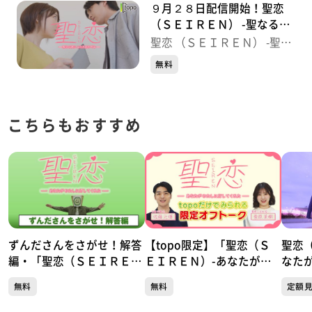
９月２８日配信開始！聖恋
（ＳＥＩＲＥＮ） -聖なる夜
にこたえあわせを-
聖恋 （ＳＥＩＲＥＮ） -聖な
る夜にこたえあわせを-
無料
こちらもおすすめ
ずんださんをさがせ！解答
【topo限定】「聖恋（Ｓ
聖恋
編・「聖恋（ＳＥＩＲＥ
ＥＩＲＥＮ）-あなたがわ
なた
Ｎ）-あなたがわたしに灯
たしに灯してくれた-」佐
た
無料
無料
定額
してくれた-」
藤元揮＆菅原茉椰のオフト
ーク！