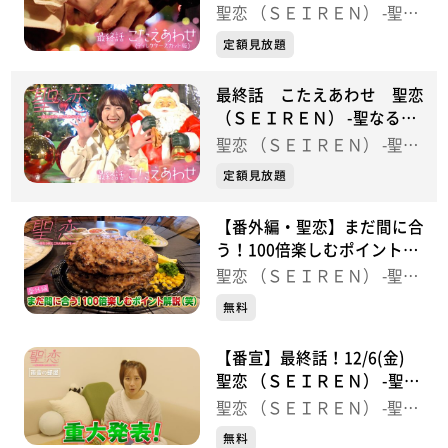
せ 聖恋 （ＳＥＩＲＥＮ） -
聖恋 （ＳＥＩＲＥＮ） -聖な
伊藤雨音（広瀬未空役）
聖なる夜にこたえあわせを-
る夜にこたえあわせを-
定額見放題
井澤巧麻（藤崎凌太役）
佐藤元揮（佐藤裕樹役)
最終話 こたえあわせ 聖恋
ブロードキャスト！！ 吉村憲二（鈴木卓蔵役）
（ＳＥＩＲＥＮ） -聖なる夜
春宮せな（松本ひかり役）
にこたえあわせを-
聖恋 （ＳＥＩＲＥＮ） -聖な
鈴木伶奈（石原那月役）
る夜にこたえあわせを-
定額見放題
【番外編・聖恋】まだ間に合
う！100倍楽しむポイント解
説（笑）
聖恋 （ＳＥＩＲＥＮ） -聖な
る夜にこたえあわせを-
無料
【番宣】最終話！12/6(金)
聖恋 （ＳＥＩＲＥＮ） -聖な
る夜にこたえあわせを-
聖恋 （ＳＥＩＲＥＮ） -聖な
る夜にこたえあわせを-
無料