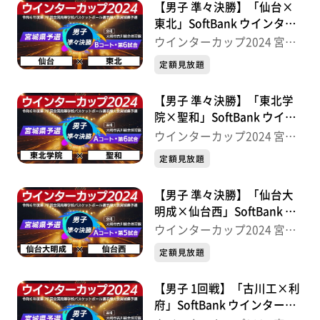
【男子 準々決勝】「仙台×
東北」SoftBank ウインター
カップ2024 宮城県予選
ウインターカップ2024 宮城
県予選
定額見放題
【男子 準々決勝】「東北学
院×聖和」SoftBank ウイン
ターカップ2024 宮城県予選
ウインターカップ2024 宮城
県予選
定額見放題
【男子 準々決勝】「仙台大
明成×仙台西」SoftBank ウ
インターカップ2024 宮城県
ウインターカップ2024 宮城
予選
県予選
定額見放題
【男子 1回戦】「古川工×利
府」SoftBank ウインターカ