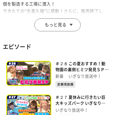
個を製造する工場に潜入！
できたての“生喜久福”に感動！さらに、販売終了し
た“幻の喜久福”が奇跡の復活！？
もっと見る
この動画は2026年6月14日(日)に放送されたものです。
エピソード
【番組概要】
＼ 笑顔を届けるっちゃ！ ／
東北出身アイドル「いぎなり東北産」が、地元の魅力を
＃２８ この夏おすすめ！動
ゆる～くお届けする旅バラエティ！
物園の裏側ヒミツ発見ＳＰ
いぎなり放送中！【未公開シ
新着 いぎなり放送中！
ーンあり】
定額見放題
＃２７ 夏休みに行きたい巨
大キッズパーク いぎなり放
送中！【未公開シーンあり】
いぎなり放送中！