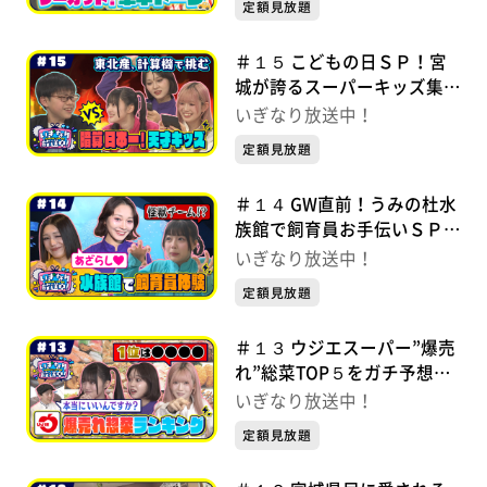
定額見放題
放送中！
＃１５ こどもの日ＳＰ！宮
城が誇るスーパーキッズ集結
いぎなり放送中！【未公開シ
いぎなり放送中！
ーンあり】
定額見放題
＃１４ GW直前！うみの杜水
族館で飼育員お手伝いＳＰ
いぎなり放送中！【未公開シ
いぎなり放送中！
ーンあり】
定額見放題
＃１３ ウジエスーパー”爆売
れ”総菜TOP５をガチ予想！
いぎなり放送中！【未公開シ
いぎなり放送中！
ーンあり】
定額見放題