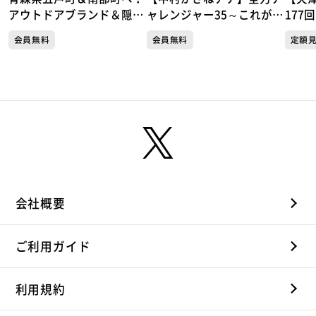
アウトドアブランド＆隠れ
ャレンジャー35～これがで
177
家ジェラート！体感速度
きたら冠番組～35秒スピー
の・
会員無料
会員無料
定額
150km/h！レーシングカー
チチャレンジ
①
ト対決
会社概要
ご利用ガイド
利用規約