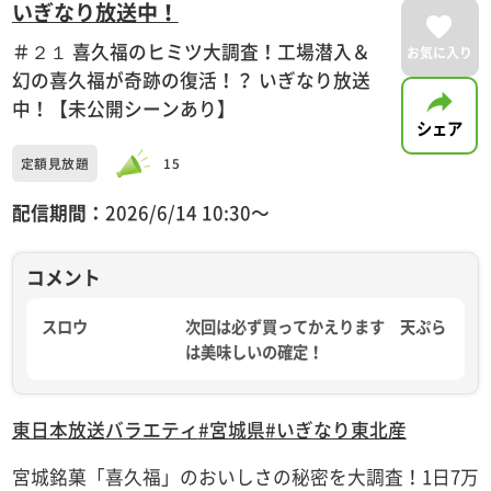
いぎなり放送中！
＃２１ 喜久福のヒミツ大調査！工場潜入＆
お気に入り
幻の喜久福が奇跡の復活！？ いぎなり放送
中！【未公開シーンあり】
シェア
定額見放題
15
配信期間：
2026/6/14 10:30〜
コメント
スロウ
次回は必ず買ってかえります 天ぷら
は美味しいの確定！
東日本放送
バラエティ
#宮城県
#いぎなり東北産
宮城銘菓「喜久福」のおいしさの秘密を大調査！1日7万