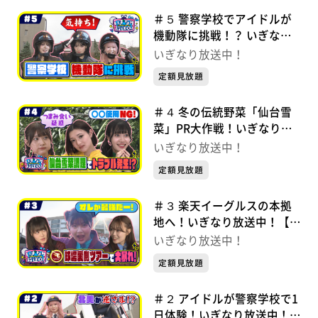
＃５ 警察学校でアイドルが
機動隊に挑戦！？ いぎなり
放送中！【未公開シーンあ
いぎなり放送中！
り】
定額見放題
＃４ 冬の伝統野菜「仙台雪
菜」PR大作戦！いぎなり放
送中！【未公開シーンあり】
いぎなり放送中！
定額見放題
＃３ 楽天イーグルスの本拠
地へ！いぎなり放送中！【未
公開シーンあり】
いぎなり放送中！
定額見放題
＃２ アイドルが警察学校で1
日体験！いぎなり放送中！