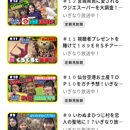
＃１２ 宮城県民に愛される
ウジエスーパーを大調査！い
ぎなり放送中！【未公開シー
いぎなり放送中！
ンあり】
定額見放題
＃１１ 視聴者プレゼントを
賭けて！８９ＥＲＳチアーズ
と炎の３番勝負！いぎなり放
いぎなり放送中！
送中！【未公開シーンあり】
定額見放題
＃１０ 仙台空港お土産ＴＯ
Ｐ１０をガチ予想！いぎなり
放送中！【未公開シーンあ
いぎなり放送中！
り】
定額見放題
＃９ いわぬまひつじ村を恋
人の聖地に！？いぎなり放送
中！【未公開シーンあり】
いぎなり放送中！