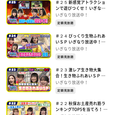
＃２５ 新感覚アトラクショ
ンで遊びつくせ！ いぎなり
放送中！【未公開シーンあ
いぎなり放送中！
り】
定額見放題
＃２４ びっくり生物ふれあ
いＳＰ いぎなり放送中！
【未公開シーンあり】
いぎなり放送中！
定額見放題
＃２３ 激レア生き物大集
合！生き物ふれあいＳＰ い
ぎなり放送中！【未公開シー
いぎなり放送中！
ンあり】
定額見放題
＃２２ 秋保お土産売れ筋ラ
ンキングTOP5を当てろ！ い