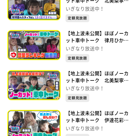
ット車中トーク 北美梨寧×
藤谷美海×安杜羽加「初対面
いぎなり放送中！
のスタッフ産と…」 いぎな
定額見放題
り放送中！
【地上波未公開】ほぼノーカ
ット車中トーク 律月ひかる
×北美梨寧×橘花怜「惣菜ラ
いぎなり放送中！
ンキング反省会」 いぎなり
定額見放題
放送中！
【地上波未公開】ほぼノーカ
ット車中トーク 北美梨寧×
吉瀬真珠×安杜羽加「地上波
いぎなり放送中！
放送の反響は？」 いぎなり
定額見放題
放送中！
【地上波未公開】ほぼノーカ
ット車中トーク 伊達花彩×
律月ひかる×北美梨寧「地上
いぎなり放送中！
波で何したい？」 いぎなり