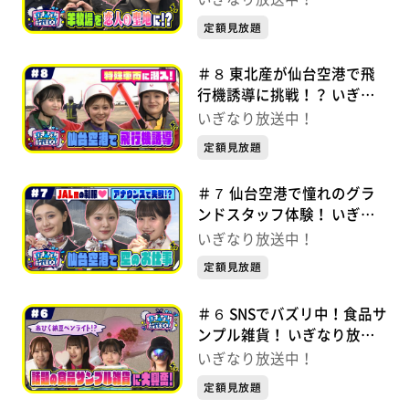
定額見放題
＃８ 東北産が仙台空港で飛
行機誘導に挑戦！？ いぎな
り放送中！【未公開シーンあ
いぎなり放送中！
り】
定額見放題
＃７ 仙台空港で憧れのグラ
ンドスタッフ体験！ いぎな
り放送中！【未公開シーンあ
いぎなり放送中！
り】
定額見放題
＃６ SNSでバズリ中！食品サ
ンプル雑貨！ いぎなり放送
中！【未公開シーンあり】
いぎなり放送中！
定額見放題