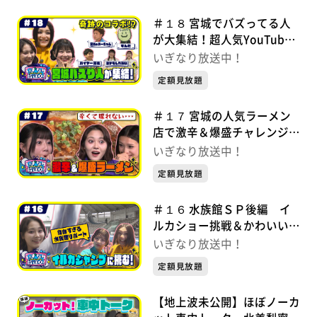
＃１８ 宮城でバズってる人
が大集結！超人気YouTuber
＆国民的スター！？ いぎな
いぎなり放送中！
り放送中！【未公開シーンあ
定額見放題
り】
＃１７ 宮城の人気ラーメン
店で激辛＆爆盛チャレンジ！
いぎなり放送中！【未公開シ
いぎなり放送中！
ーンあり】
定額見放題
＃１６ 水族館ＳＰ後編 イ
ルカショー挑戦＆かわいい連
発！ いぎなり放送中！【未
いぎなり放送中！
公開シーンあり】
定額見放題
【地上波未公開】ほぼノーカ