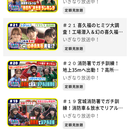
ぎなり放送中！【未公開シー
いぎなり放送中！
ンあり】
定額見放題
＃２１ 喜久福のヒミツ大調
査！工場潜入＆幻の喜久福が
奇跡の復活！？ いぎなり放
いぎなり放送中！
送中！【未公開シーンあり】
定額見放題
＃２０ 消防署でガチ訓練！
地上35mへ出動！？高所救
助＆消防士スゴ技連発 いぎ
いぎなり放送中！
なり放送中！【未公開シーン
定額見放題
あり】
＃１９ 宮城消防署でガチ訓
練！消防車＆放水でリアル体
験！？ いぎなり放送中！
いぎなり放送中！
【未公開シーンあり】
定額見放題