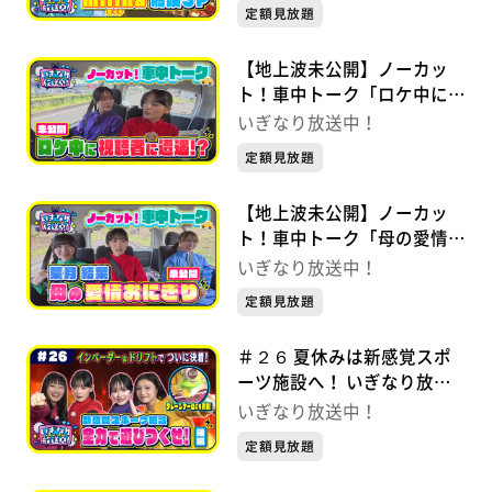
定額見放題
【地上波未公開】ノーカッ
ト！車中トーク「ロケ中に視
聴者に遭遇！？」北美梨寧×
いぎなり放送中！
伊達花彩 いぎなり放送中！
定額見放題
【地上波未公開】ノーカッ
ト！車中トーク「母の愛情お
にぎり」吉瀬真珠×伊達花彩
いぎなり放送中！
×葉月結菜 いぎなり放送
定額見放題
中！
＃２６ 夏休みは新感覚スポ
ーツ施設へ！ いぎなり放送
中！【未公開シーンあり】
いぎなり放送中！
定額見放題