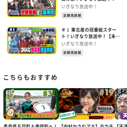
【未公開シーンあり】
いぎなり放送中！
定額見放題
＃１ 東北産の冠番組スター
ト！いぎなり放送中！【未公
開シーンあり】
いぎなり放送中！
定額見放題
こちらもおすすめ
青森県五戸町＆南部町へ！
【中村かさねアナ】全力チ
【天