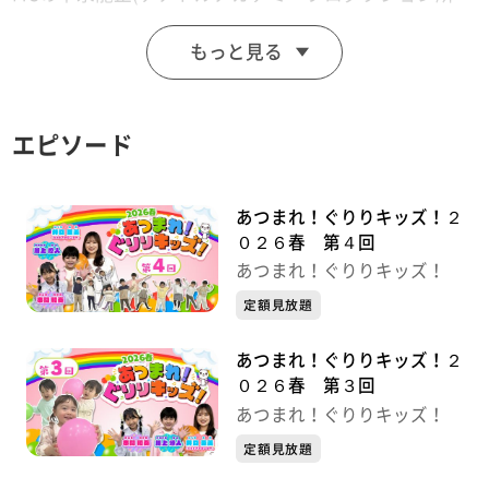
属)、井口亜美(khbアナウンサー)、ぐりり(khbマスコッ
もっと見る
トキャラクター)が子どもたちと一緒に楽器あそびやぐ
りりの似顔絵を描いたり、風船を使ってカラダを動かす
遊びをします。「子供たちの笑顔を届ける」癒し系番組
エピソード
第４弾です！
あつまれ！ぐりりキッズ！２
０２６春 第４回
あつまれ！ぐりりキッズ！
定額見放題
あつまれ！ぐりりキッズ！２
０２６春 第３回
あつまれ！ぐりりキッズ！
定額見放題