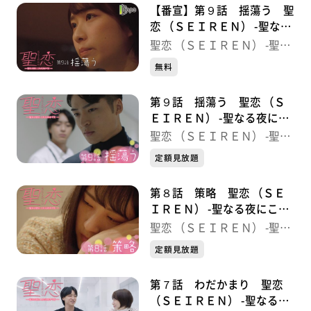
“はっと”“油麩”鍋（通常鍋＋銘々紙鍋）
【番宣】第９話 揺蕩う 聖
みやぎの“はらこ飯”
恋 （ＳＥＩＲＥＮ） -聖なる
仙台麻婆焼きそば
夜にこたえあわせを-
聖恋 （ＳＥＩＲＥＮ） -聖な
ブッシュ・ド・ノエル／ミニ・モンブラン
る夜にこたえあわせを-
無料
クリーム・ダンジュ／コーヒーゼリー
すんだ餅
第９話 揺蕩う 聖恋 （Ｓ
ＥＩＲＥＮ） -聖なる夜にこ
たえあわせを-
提供：四季の彩り一乃庵
聖恋 （ＳＥＩＲＥＮ） -聖な
る夜にこたえあわせを-
定額見放題
第８話 策略 聖恋 （ＳＥ
ＩＲＥＮ） -聖なる夜にこた
えあわせを-
聖恋 （ＳＥＩＲＥＮ） -聖な
る夜にこたえあわせを-
定額見放題
第７話 わだかまり 聖恋
（ＳＥＩＲＥＮ） -聖なる夜