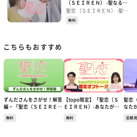
（ＳＥＩＲＥＮ） -聖なる夜
にこたえあわせを-
聖恋 （ＳＥＩＲＥＮ） -聖な
る夜にこたえあわせを-
無料
こちらもおすすめ
ずんださんをさがせ！解答
【topo限定】「聖恋（Ｓ
聖恋
編・「聖恋（ＳＥＩＲＥ
ＥＩＲＥＮ）-あなたがわ
なた
Ｎ）-あなたがわたしに灯
たしに灯してくれた-」佐
た
無料
無料
定額
してくれた-」
藤元揮＆菅原茉椰のオフト
ーク！