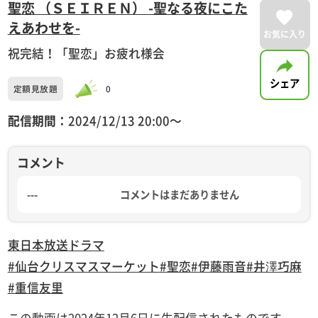
聖恋 （ＳＥＩＲＥＮ） -聖なる夜にこた
えあわせを-
お気に入り
祝完結！「聖恋」お疲れ様会
シェア
定額見放題
0
配信期間：
2024/12/13 20:00〜
コメント
---
コメントはまだありません
東日本放送
ドラマ
#仙台クリスマスマーケット
#聖恋
#伊藤雨音
#井澤巧麻
#重信友里