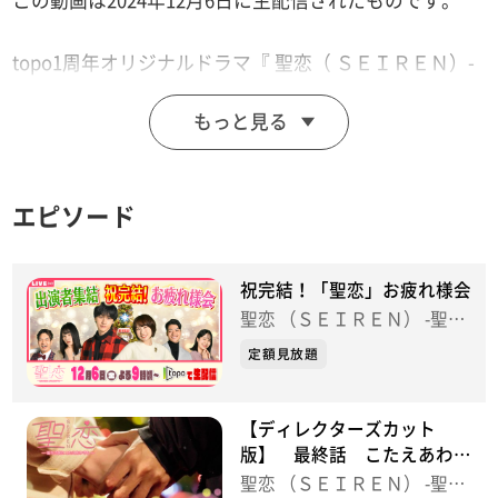
この動画は2024年12月6日に生配信されたものです。
topo1周年オリジナルドラマ『 聖恋（ ＳＥＩＲＥＮ）-
聖なる夜にこたえあわせを- 』
もっと見る
出演者全員が集結！ドラマ打ち上げの様子を生配信！
撮影を終えて本音のぶっちゃけトーク！？
エピソード
＜出演者＞
伊藤雨音（広瀬未空役）
井澤巧麻（藤崎凌太役）
祝完結！「聖恋」お疲れ様会
佐藤元揮（佐藤裕樹役)
聖恋 （ＳＥＩＲＥＮ） -聖な
ブロードキャスト！！ 吉村憲二（鈴木卓蔵役）
る夜にこたえあわせを-
定額見放題
春宮せな（松本ひかり役）
鈴木伶奈（石原那月役）
【ディレクターズカット
中村麗奈（ライバー役）
版】 最終話 こたえあわ
重信友里（khbアナウンサー）
せ 聖恋 （ＳＥＩＲＥＮ） -
聖恋 （ＳＥＩＲＥＮ） -聖な