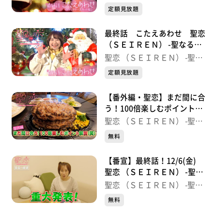
聖なる夜にこたえあわせを-
る夜にこたえあわせを-
定額見放題
出演者をおもてなした こだわり宮城グルメ
最終話 こたえあわせ 聖恋
〜おしながき〜
（ＳＥＩＲＥＮ） -聖なる夜
シュリンプ・カクテル
にこたえあわせを-
聖恋 （ＳＥＩＲＥＮ） -聖な
三元豚の冷しゃぶサラダ“中華風”
る夜にこたえあわせを-
定額見放題
みやぎのサーモンのポーピエット
ミニ笹かまぼこ各種
【番外編・聖恋】まだ間に合
う！100倍楽しむポイント解
仙台しそ巻き
説（笑）
聖恋 （ＳＥＩＲＥＮ） -聖な
仙台白菜漬け／長茄子漬け
る夜にこたえあわせを-
中華揚げ物盛合せ
無料
クリスマスリースの南瓜サラダ
【番宣】最終話！12/6(金)
ひとくちBLTサンド
聖恋 （ＳＥＩＲＥＮ） -聖な
仙台名物“牛たん”陶板焼きスタイル
る夜にこたえあわせを-
聖恋 （ＳＥＩＲＥＮ） -聖な
定義山 三角油揚げと田楽
る夜にこたえあわせを-
無料
ふかひれ餃子“陶器蒸し”