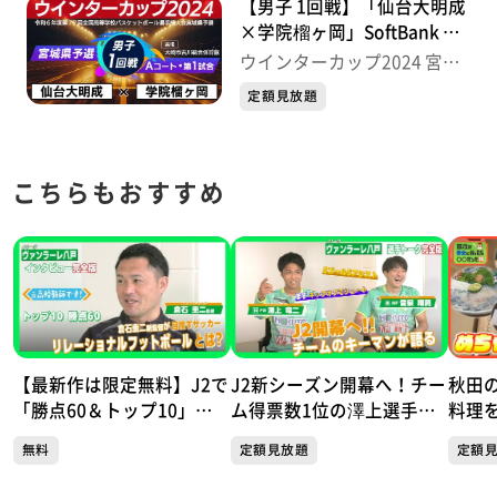
【男子 1回戦】「仙台大明成
×学院榴ヶ岡」SoftBank ウ
インターカップ2024 宮城県
ウインターカップ2024 宮城
予選
県予選
定額見放題
こちらもおすすめ
【最新作は限定無料】J2で
J2新シーズン開幕へ！チー
秋田
「勝点60＆トップ10」目
ム得票数1位の澤上選手と
料理を
指す！ 元高校教師の倉石
フェアプレー賞受賞の音泉
編①
無料
定額見放題
定額
圭二新監督が掲げる「リレ
選手が語る ヴァンラーレ
〇〇
ーショナルフットボール」
八戸トーク完全版