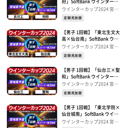
府」SoftBank ウインターカ
ップ2024 宮城県予選
ウインターカップ2024 宮城
県予選
定額見放題
【男子 1回戦】「東北生文大
高×仙台南」SoftBank ウイ
ンターカップ2024 宮城県予
ウインターカップ2024 宮城
選
県予選
定額見放題
【男子 1回戦】「仙台三×聖
和」SoftBank ウインターカ
ップ2024 宮城県予選
ウインターカップ2024 宮城
県予選
定額見放題
【男子 1回戦】「東北学院×
仙台城南」SoftBank ウイン
ターカップ2024 宮城県予選
ウインターカップ2024 宮城