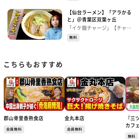
【仙台ラーメン】「アラかる
と」＠青葉区双葉ヶ丘
「イケ麺チャージ」【チャー
ジ！】
無料
こちらもおすすめ
郡山骨里香熟食店
金丸本店
『三ツ
カフ
会員無料
会員無料
ンチ
無料