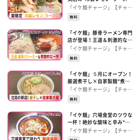
ン 【仙台中華蕎麦 仁屋】
「イケ麺チャージ」【チャー
（仙台・青葉区）
ジ！】
無料
「イケ麺」豚骨ラーメン専門
店が登場！王道＆刺激的な一
杯 【博多屋台豚骨ラーメ
「イケ麺チャージ」【チャー
ン たちばな】（仙台・太白
ジ！】
無料
区）
「イケ麺」５月にオープン！
厳選煮干し×自家製麺“煮干
ラーメン” 【煮干ラーメン
「イケ麺チャージ」【チャー
松した】（宮城・富谷市）
ジ！】
無料
「イケ麺」穴場食堂のツウな
一杯！絶妙な酸味と辛み“サ
ンラータンメン” 【みずほ
「イケ麺チャージ」【チャー
食堂】（仙台・泉区）
ジ！】