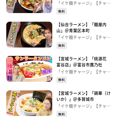
「イケ麺チャージ」【チャー
ジ！】
無料
【仙台ラーメン】「麺屋内
山」＠青葉区本町
「イケ麺チャージ」【チャー
ジ！】
無料
【宮城ラーメン】「桃源花
富谷店」＠富谷市鷹乃杜
「イケ麺チャージ」【チャー
ジ！】
無料
【宮城ラーメン】「鶏華（け
いか）」＠多賀城市
「イケ麺チャージ」【チャー
ジ！】
無料