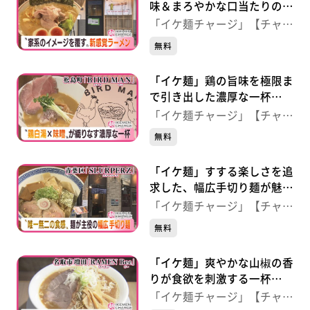
味＆まろやかな口当たりの家
系ラーメン！ 【こいけのい
「イケ麺チャージ」【チャー
えけい 仙台】（仙台・青葉
ジ！】
無料
区）
「イケ麺」鶏の旨味を極限ま
で引き出した濃厚な一杯
【BIRD MAN（バードマ
「イケ麺チャージ」【チャー
ン）】 （宮城・松島）
ジ！】
無料
「イケ麺」すする楽しさを追
求した、幅広手切り麺が魅力
の一杯 【スラーパーズ】
「イケ麺チャージ」【チャー
（仙台市青葉区）
ジ！】
無料
「イケ麺」爽やかな山椒の香
りが食欲を刺激する一杯
【RAMEN Bee】（名取市増
「イケ麺チャージ」【チャー