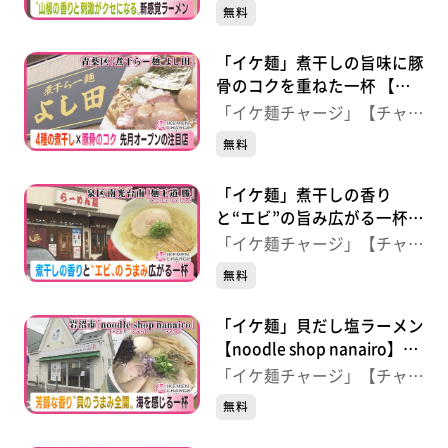
田）
ジ！】
無料
「イケ麺」煮干しの旨味に豚
骨のコクを重ねた一杯 【煮
干ラー麺 よし田】 （青葉
「イケ麺チャージ」【チャー
区中山台）
ジ！】
無料
「イケ麺」煮干しの香り
と“エビ”の旨み広がる一杯
【麺王道 勝】（泉区南光
「イケ麺チャージ」【チャー
台）
ジ！】
無料
「イケ麺」貝だし塩ラーメン
【noodle shop nanairo】
（岩沼市）
「イケ麺チャージ」【チャー
ジ！】
無料