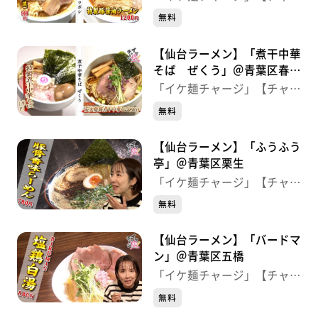
ジ！】
無料
【仙台ラーメン】「煮干中華
そば ぜくう」＠青葉区春日
町
「イケ麺チャージ」【チャー
ジ！】
無料
【仙台ラーメン】「ふうふう
亭」＠青葉区栗生
「イケ麺チャージ」【チャー
ジ！】
無料
【仙台ラーメン】「バードマ
ン」＠青葉区五橋
「イケ麺チャージ」【チャー
ジ！】
無料