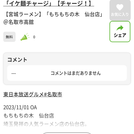
「イケ麺チャージ」【チャージ！】
【宮城ラーメン】「もちもちの木 仙台店」
お気に入り
＠名取市高舘
シェア
無料
0
コメント
---
コメントはまだありません
東日本放送
グルメ
#名取市
2023/11/01 OA
もちもちの木 仙台店
埼玉発祥の人気ラーメン店の仙台店。
カツオ節の効いた中華そばは、食べ終わるまで熱々な