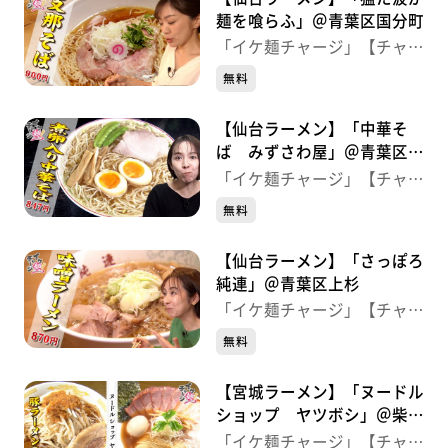
麺を喰らふ」＠青葉区国分町
「イケ麺チャージ」【チャー
ジ！】
無料
【仙台ラーメン】「中華そ
ば みずさわ屋」＠青葉区栗
生
「イケ麺チャージ」【チャー
ジ！】
無料
【仙台ラーメン】「さっぽろ
純連」＠青葉区上杉
「イケ麺チャージ」【チャー
ジ！】
無料
【宮城ラーメン】「ヌードル
ショップ ヤツボシ」＠柴田
町
「イケ麺チャージ」【チャー