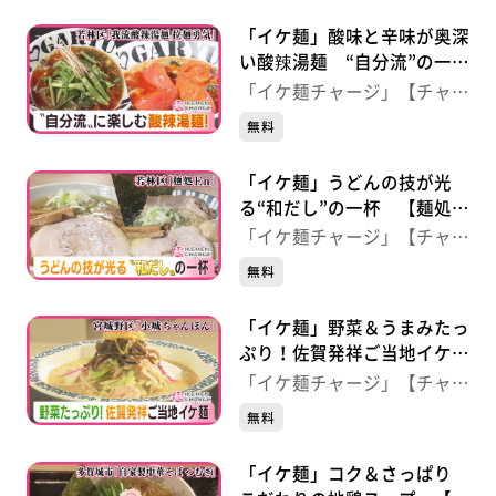
「イケ麺」酸味と辛味が奥深
い酸辣湯麺 “自分流”の一
杯 【我流酸辣湯麺 拉麺勇
「イケ麺チャージ」【チャー
気】（仙台・若林区）
ジ！】
無料
「イケ麺」うどんの技が光
る“和だし”の一杯 【麺処Ｅ
ｎ】（仙台・若林区）
「イケ麺チャージ」【チャー
ジ！】
無料
「イケ麺」野菜＆うまみたっ
ぷり！佐賀発祥ご当地イケ
麺 【小城ちゃんぽん】（仙
「イケ麺チャージ」【チャー
台・宮城野区）
ジ！】
無料
「イケ麺」コク＆さっぱり