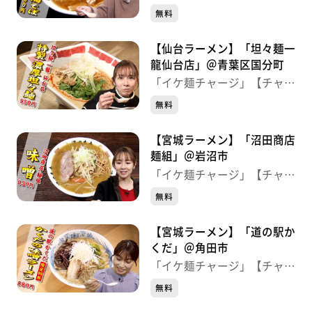
ジ！】
無料
【仙台ラーメン】「坦々麺一
龍仙台店」＠青葉区国分町
「イケ麺チャージ」【チャー
ジ！】
無料
【宮城ラーメン】「沼田商店
麺組」＠岩沼市
「イケ麺チャージ」【チャー
ジ！】
無料
【宮城ラーメン】「道の駅か
くだ」＠角田市
「イケ麺チャージ」【チャー
ジ！】
無料