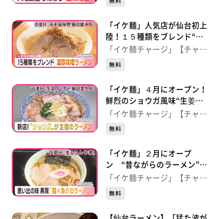
無料
「イケ麺」人気店が仙台初上
陸！１５種類をブレンド“濃
厚味噌ラーメン” 【花木流
「イケ麺チャージ」【チャー
味噌 仙台総本店】（仙台・
ジ！】
無料
青葉区）
「イケ麺」４月にオープン！
鮮烈のショウガ風味“生姜醤
油らーめん” 【生姜ワンダ
「イケ麺チャージ」【チャー
ー 仙台栗生店】（仙台・青
ジ！】
無料
葉区）
「イケ麺」２月にオープ
ン “昔ながらのラーメン”
【らーめんまるさん中華】仙
「イケ麺チャージ」【チャー
台・青葉区
ジ！】
無料
【仙台ラーメン】「猛た波が