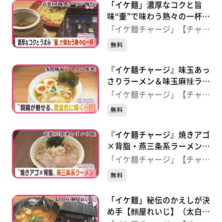
「イケ麺」濃厚なコクと旨
味“壷”で味わう熱々の一杯
【味処ラーメン梅公】（青葉
「イケ麺チャージ」【チャー
区小田原）
ジ！】
無料
『イケ麺チャージ』味玉あっ
さりラーメン＆味玉麻辣ラー
メン 【ラーメン鶏華】
「イケ麺チャージ」【チャー
（多賀城市）
ジ！】
無料
『イケ麺チャージ』焼きアゴ
×背脂・燕三条系ラーメン
【中華そば かけ橋】 （青
「イケ麺チャージ」【チャー
葉区中央）
ジ！】
無料
「イケ麺」秘伝のかえしが決
め手【麵屋れいじ】（太白区