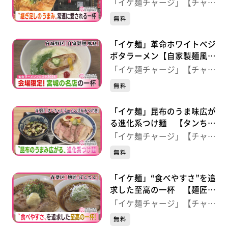
長町）
「イケ麺チャージ」【チャー
ジ！】
無料
「イケ麺」革命ホワイトベジ
ポタラーメン【自家製麺風
夏】（宮城野区岩切）
「イケ麺チャージ」【チャー
ジ！】
無料
「イケ麺」昆布のうま味広が
る進化系つけ麺 【タンちゃ
んラーメン】（仙台・青葉
「イケ麺チャージ」【チャー
区）
ジ！】
無料
「イケ麺」“食べやすさ”を追
求した至高の一杯 【麺匠
ぼんてん】（仙台・青葉区）
「イケ麺チャージ」【チャー
ジ！】
無料