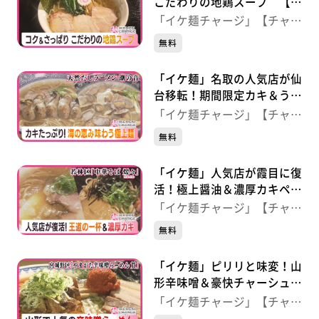
こだわりの地鶏スープ 【自
家製中華そば つむぎ】（宮
「イケ麺チャージ」【チャー
城・多賀城市）
ジ！】
無料
「イケ麺」名取の人気店が仙
台移転！期間限定カキ＆うま
みたっぷりアサリ 【天然だ
「イケ麺チャージ」【チャー
しらーめん 潮の音】（仙
ジ！】
無料
台・青葉区）
「イケ麺」人気店が霞目に復
活！極上醤油＆濃厚カキペー
スト 【中華そば 煖々】
「イケ麺チャージ」【チャー
（仙台・若林区）
ジ！】
無料
「イケ麺」ピリリと味変！山
形辛味噌＆豪快チャーシュ
ー 【やまがた辛味噌ラーメ
「イケ麺チャージ」【チャー
ン貫】（仙台・宮城野区）
ジ！】