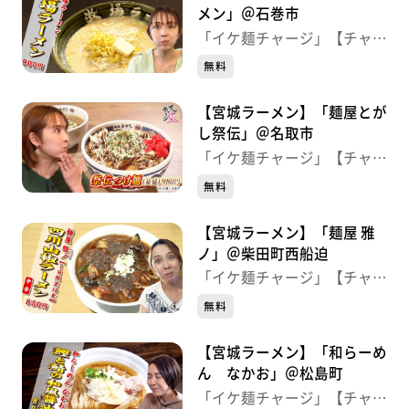
メン」＠石巻市
「イケ麺チャージ」【チャー
ジ！】
無料
【宮城ラーメン】「麺屋とが
し祭伝」＠名取市
「イケ麺チャージ」【チャー
ジ！】
無料
【宮城ラーメン】「麺屋 雅
ノ」＠柴田町西船迫
「イケ麺チャージ」【チャー
ジ！】
無料
【宮城ラーメン】「和らーめ
ん なかお」＠松島町
「イケ麺チャージ」【チャー