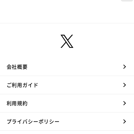
会社概要
ご利用ガイド
利用規約
プライバシーポリシー