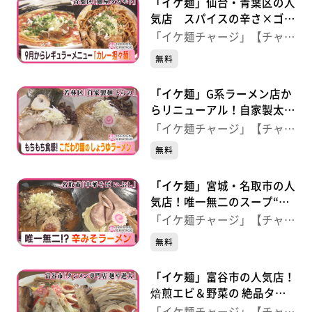
「イケ麺」仙台・青葉区の人
気店 スパイスの辛さ×ゴマ
の風味“カレー担々麺” 【麺
「イケ麺チャージ」【チャー
屋タカモト】（仙台・青葉
ジ！】
無料
区）
「イケ麺」G系ラーメン店か
らリニューアル！自家製太麺
が特徴“しょうゆラーメン”
「イケ麺チャージ」【チャー
【自家製麺 とらの】（仙
ジ！】
無料
台・若林区）
「イケ麺」宮城・名取市の人
気店！唯一無二のスープ“辛
みそ中華” 【中華そば い
「イケ麺チャージ」【チャー
ぶし】（宮城・名取市）
ジ！】
無料
「イケ麺」富谷市の人気店！
焙煎エビ＆野菜の 絶品タン
メン 【麺や遊大】（宮城・
「イケ麺チャージ」【チャー