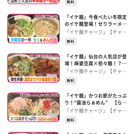
無料
「イケ麺」今食べたい冬限定
のイケ麺登場！せりラーメン
＆アツアツあんかけ 【麺
「イケ麺チャージ」【チャー
屋 吉辰】（仙台・太白区）
ジ！】
無料
「イケ麺」仙台の人気店が登
場！麻婆豆腐×担々麺！？個
性派イケ麺 【ガリデブチュ
「イケ麺チャージ」【チャー
ウ】（仙台・若林区）
ジ！】
無料
「イケ麺」かつお節がたっぷ
り！“醤油らぁめん” 【らぁ
めん鰹の本気 愛子店】（仙
「イケ麺チャージ」【チャー
台・青葉区）
ジ！】
無料