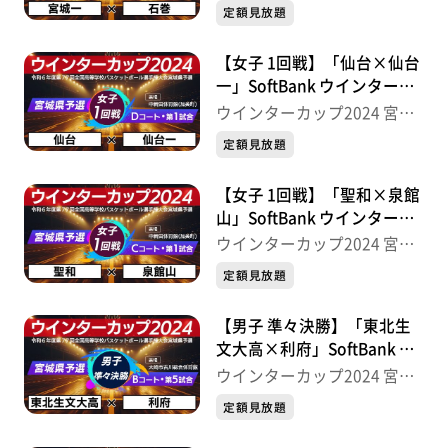
県予選
定額見放題
【女子 1回戦】「仙台×仙台
一」SoftBank ウインターカ
ップ2024 宮城県予選
ウインターカップ2024 宮城
県予選
定額見放題
【女子 1回戦】「聖和×泉館
山」SoftBank ウインターカ
ップ2024 宮城県予選
ウインターカップ2024 宮城
県予選
定額見放題
【男子 準々決勝】「東北生
文大高×利府」SoftBank ウ
インターカップ2024 宮城県
ウインターカップ2024 宮城
予選
県予選
定額見放題