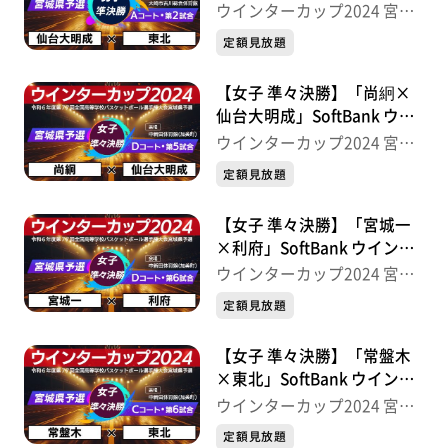
ターカップ2024 宮城県予選
ウインターカップ2024 宮城
県予選
定額見放題
【女子 準々決勝】「尚絅×
仙台大明成」SoftBank ウイ
ンターカップ2024 宮城県予
ウインターカップ2024 宮城
選
県予選
定額見放題
【女子 準々決勝】「宮城一
×利府」SoftBank ウインタ
ーカップ2024 宮城県予選
ウインターカップ2024 宮城
県予選
定額見放題
【女子 準々決勝】「常盤木
×東北」SoftBank ウインタ
ーカップ2024 宮城県予選
ウインターカップ2024 宮城
県予選
定額見放題