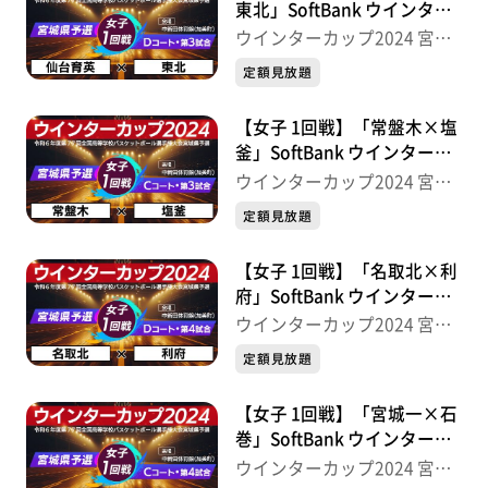
東北」SoftBank ウインター
カップ2024 宮城県予選
ウインターカップ2024 宮城
県予選
定額見放題
【女子 1回戦】「常盤木×塩
釜」SoftBank ウインターカ
ップ2024 宮城県予選
ウインターカップ2024 宮城
県予選
定額見放題
【女子 1回戦】「名取北×利
府」SoftBank ウインターカ
ップ2024 宮城県予選
ウインターカップ2024 宮城
県予選
定額見放題
【女子 1回戦】「宮城一×石
巻」SoftBank ウインターカ
ップ2024 宮城県予選
ウインターカップ2024 宮城