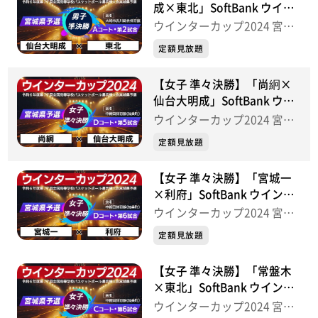
成×東北」SoftBank ウイン
ターカップ2024 宮城県予選
ウインターカップ2024 宮城
県予選
定額見放題
【女子 準々決勝】「尚絅×
仙台大明成」SoftBank ウイ
ンターカップ2024 宮城県予
ウインターカップ2024 宮城
選
県予選
定額見放題
【女子 準々決勝】「宮城一
×利府」SoftBank ウインタ
ーカップ2024 宮城県予選
ウインターカップ2024 宮城
県予選
定額見放題
【女子 準々決勝】「常盤木
×東北」SoftBank ウインタ
ーカップ2024 宮城県予選
ウインターカップ2024 宮城