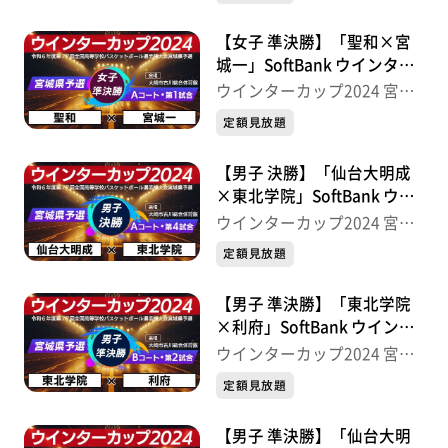
【女子 準決勝】「聖和×宮
城一」SoftBank ウインター
カップ2024 宮城県予選
ウインターカップ2024 宮城
県予選
定額見放題
【男子 決勝】「仙台大明成
×東北学院」SoftBank ウイ
ンターカップ2024 宮城県予
ウインターカップ2024 宮城
選
県予選
定額見放題
【男子 準決勝】「東北学院
×利府」SoftBank ウインタ
ーカップ2024 宮城県予選
ウインターカップ2024 宮城
県予選
定額見放題
【男子 準決勝】「仙台大明