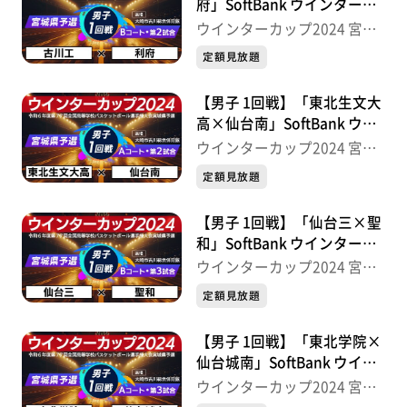
府」SoftBank ウインターカ
ップ2024 宮城県予選
ウインターカップ2024 宮城
県予選
定額見放題
【男子 1回戦】「東北生文大
高×仙台南」SoftBank ウイ
ンターカップ2024 宮城県予
ウインターカップ2024 宮城
選
県予選
定額見放題
【男子 1回戦】「仙台三×聖
和」SoftBank ウインターカ
ップ2024 宮城県予選
ウインターカップ2024 宮城
県予選
定額見放題
【男子 1回戦】「東北学院×
仙台城南」SoftBank ウイン
ターカップ2024 宮城県予選
ウインターカップ2024 宮城