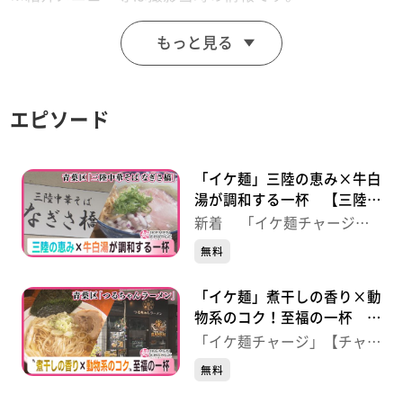
もっと見る
紹介メニュー：中華そば（塩）800円（税込） ※味玉
+120円
エピソード
青葉区五橋で絶大な人気を誇った名店「桜木製麺所」
が、系列の豚汁定食専門店と統合。
豚汁のメニューを残しつつ桜木製麺所の代名詞である中
「イケ麺」三陸の恵み×牛白
華そばをメインに構える。
湯が調和する一杯 【三陸中
華そば なぎさ橋】 （仙
新着 「イケ麺チャージ」
台・青葉区）
【チャージ！】
イチオシは「中華そば（塩）」。リニューアルに合わせ
無料
てスープもブラッシュアップ。
「イケ麺」煮干しの香り×動
動物系・魚介系・貝だしを合わせた桜木製麺所自慢の
物系のコク！至福の一杯
〝トリプルスープ〟をベースに、削りたての本枯節を加
【つるちゃんラーメン】
「イケ麺チャージ」【チャー
えて更にカツオの風味がアップしている！見た目も美し
（仙台・青葉区）
ジ！】
無料
い極上の一杯。