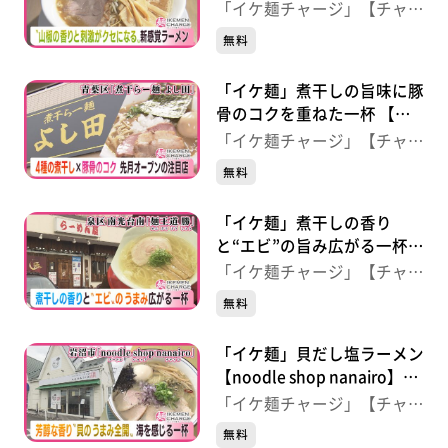
【RAMEN Bee】（名取市増
「イケ麺チャージ」【チャー
田）
ジ！】
無料
「イケ麺」煮干しの旨味に豚
骨のコクを重ねた一杯 【煮
干ラー麺 よし田】 （青葉
「イケ麺チャージ」【チャー
区中山台）
ジ！】
無料
「イケ麺」煮干しの香り
と“エビ”の旨み広がる一杯
【麺王道 勝】（泉区南光
「イケ麺チャージ」【チャー
台）
ジ！】
無料
「イケ麺」貝だし塩ラーメン
【noodle shop nanairo】
（岩沼市）
「イケ麺チャージ」【チャー
ジ！】
無料