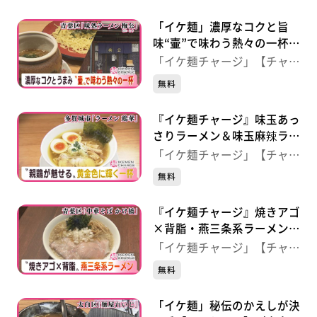
「イケ麺」濃厚なコクと旨
味“壷”で味わう熱々の一杯
【味処ラーメン梅公】（青葉
「イケ麺チャージ」【チャー
区小田原）
ジ！】
無料
『イケ麺チャージ』味玉あっ
さりラーメン＆味玉麻辣ラー
メン 【ラーメン鶏華】
「イケ麺チャージ」【チャー
（多賀城市）
ジ！】
無料
『イケ麺チャージ』焼きアゴ
×背脂・燕三条系ラーメン
【中華そば かけ橋】 （青
「イケ麺チャージ」【チャー
葉区中央）
ジ！】
無料
「イケ麺」秘伝のかえしが決