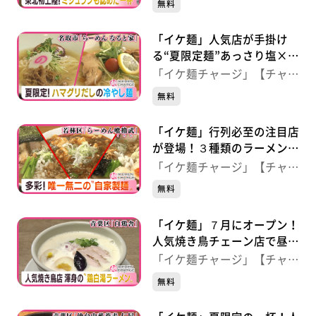
無料
（宮城・富谷市）
「イケ麺」人気店が手掛け
る“夏限定麺”あっさり塩×魚
介のうま味 【らーめん な
「イケ麺チャージ」【チャー
ると家】（宮城・名取市）
ジ！】
無料
「イケ麺」行列必至の注目店
が登場！３種類のラーメンに
自家製麺 【らーめん喰櫓
「イケ麺チャージ」【チャー
武】（仙台・若林区）
ジ！】
無料
「イケ麺」７月にオープン！
人気焼き鳥チェーン店で昼限
定“鶏白湯” 【白鶏舎】（仙
「イケ麺チャージ」【チャー
台・青葉区）
ジ！】
無料