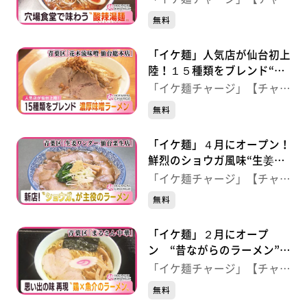
食堂】（仙台・泉区）
ジ！】
無料
「イケ麺」人気店が仙台初上
陸！１５種類をブレンド“濃
厚味噌ラーメン” 【花木流
「イケ麺チャージ」【チャー
味噌 仙台総本店】（仙台・
ジ！】
無料
青葉区）
「イケ麺」４月にオープン！
鮮烈のショウガ風味“生姜醤
油らーめん” 【生姜ワンダ
「イケ麺チャージ」【チャー
ー 仙台栗生店】（仙台・青
ジ！】
無料
葉区）
「イケ麺」２月にオープ
ン “昔ながらのラーメン”
【らーめんまるさん中華】仙
「イケ麺チャージ」【チャー
台・青葉区
ジ！】
無料