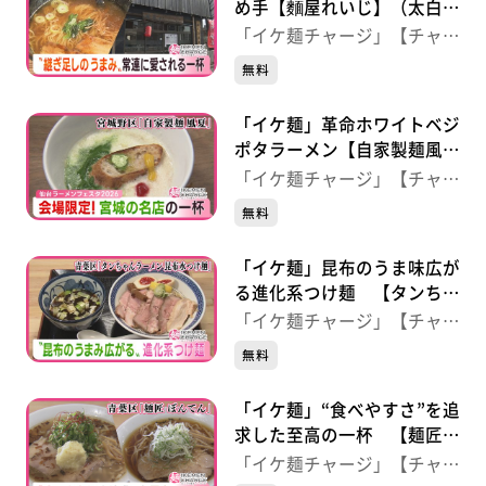
め手【麵屋れいじ】（太白区
長町）
「イケ麺チャージ」【チャー
ジ！】
無料
「イケ麺」革命ホワイトベジ
ポタラーメン【自家製麺風
夏】（宮城野区岩切）
「イケ麺チャージ」【チャー
ジ！】
無料
「イケ麺」昆布のうま味広が
る進化系つけ麺 【タンちゃ
んラーメン】（仙台・青葉
「イケ麺チャージ」【チャー
区）
ジ！】
無料
「イケ麺」“食べやすさ”を追
求した至高の一杯 【麺匠
ぼんてん】（仙台・青葉区）
「イケ麺チャージ」【チャー