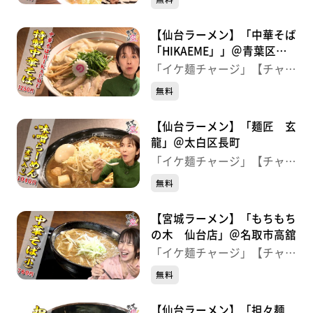
【仙台ラーメン】「中華そば
「HIKAEME」」＠青葉区一
番町
「イケ麺チャージ」【チャー
ジ！】
無料
【仙台ラーメン】「麺匠 玄
龍」＠太白区長町
「イケ麺チャージ」【チャー
ジ！】
無料
【宮城ラーメン】「もちもち
の木 仙台店」＠名取市高舘
「イケ麺チャージ」【チャー
ジ！】
無料
【仙台ラーメン】「担々麺