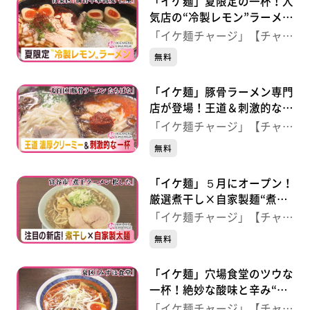
「イケ麺」夏限定の一杯！人
気店の“冷製レモン”ラーメ
ン 【仙台中華蕎麦 仁屋】
「イケ麺チャージ」【チャー
（仙台・青葉区）
ジ！】
無料
「イケ麺」豚骨ラーメン専門
店が登場！王道＆刺激的な一
杯 【博多屋台豚骨ラーメ
「イケ麺チャージ」【チャー
ン たちばな】（仙台・太白
ジ！】
無料
区）
「イケ麺」５月にオープン！
厳選煮干し×自家製麺“煮干
ラーメン” 【煮干ラーメン
「イケ麺チャージ」【チャー
松した】（宮城・富谷市）
ジ！】
無料
「イケ麺」穴場食堂のツウな
一杯！絶妙な酸味と辛み“サ
ンラータンメン” 【みずほ
「イケ麺チャージ」【チャー