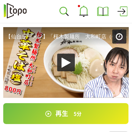
【仙台ラーメン】「桜木製麺所 大和町店（やまとまちてん）」＠若林区大和町
再生
5
分