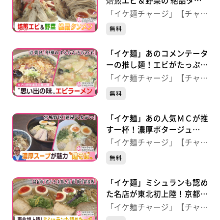
焙煎エビ＆野菜の 絶品タン
メン 【麺や遊大】（宮城・
「イケ麺チャージ」【チャー
富谷市）
ジ！】
無料
「イケ麺」あのコメンテータ
ーの推し麺！エビがたっぷり
乗った極上の一杯 【中華れ
「イケ麺チャージ」【チャー
すとらん とらの子】（仙
ジ！】
無料
台・青葉区）
「イケ麺」あの人気ＭＣが推
す一杯！濃厚ポタージュ
系“鶏そば” 【麺屋 くまが
「イケ麺チャージ」【チャー
い】（仙台・宮城野区）
ジ！】
無料
「イケ麺」ミシュランも認め
た名店が東北初上陸！京都白
だし中華そば 【煮干そば
「イケ麺チャージ」【チャー
鶏そば 藍 仙台富谷店】
ジ！】