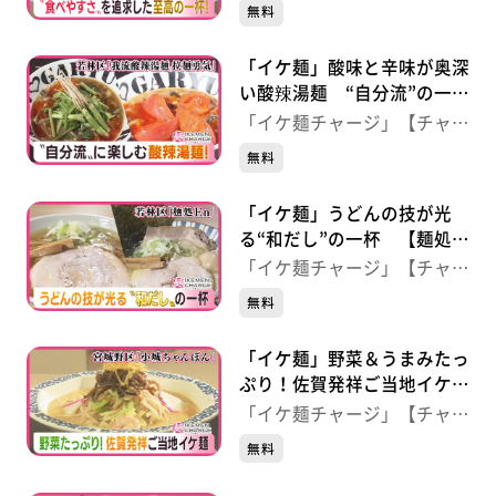
ジ！】
無料
「イケ麺」酸味と辛味が奥深
い酸辣湯麺 “自分流”の一
杯 【我流酸辣湯麺 拉麺勇
「イケ麺チャージ」【チャー
気】（仙台・若林区）
ジ！】
無料
「イケ麺」うどんの技が光
る“和だし”の一杯 【麺処Ｅ
ｎ】（仙台・若林区）
「イケ麺チャージ」【チャー
ジ！】
無料
「イケ麺」野菜＆うまみたっ
ぷり！佐賀発祥ご当地イケ
麺 【小城ちゃんぽん】（仙
「イケ麺チャージ」【チャー
台・宮城野区）
ジ！】
無料