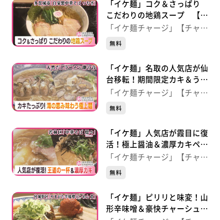
「イケ麺」コク＆さっぱり
こだわりの地鶏スープ 【自
家製中華そば つむぎ】（宮
「イケ麺チャージ」【チャー
城・多賀城市）
ジ！】
無料
「イケ麺」名取の人気店が仙
台移転！期間限定カキ＆うま
みたっぷりアサリ 【天然だ
「イケ麺チャージ」【チャー
しらーめん 潮の音】（仙
ジ！】
無料
台・青葉区）
「イケ麺」人気店が霞目に復
活！極上醤油＆濃厚カキペー
スト 【中華そば 煖々】
「イケ麺チャージ」【チャー
（仙台・若林区）
ジ！】
無料
「イケ麺」ピリリと味変！山
形辛味噌＆豪快チャーシュ