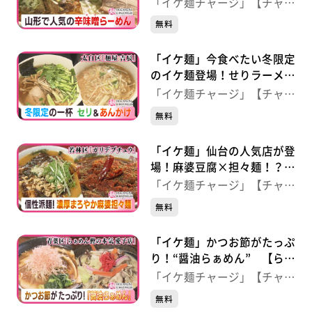
ー 【やまがた辛味噌ラーメ
「イケ麺チャージ」【チャー
ン貫】（仙台・宮城野区）
ジ！】
無料
「イケ麺」今食べたい冬限定
のイケ麺登場！せりラーメン
＆アツアツあんかけ 【麺
「イケ麺チャージ」【チャー
屋 吉辰】（仙台・太白区）
ジ！】
無料
「イケ麺」仙台の人気店が登
場！麻婆豆腐×担々麺！？個
性派イケ麺 【ガリデブチュ
「イケ麺チャージ」【チャー
ウ】（仙台・若林区）
ジ！】
無料
「イケ麺」かつお節がたっぷ
り！“醤油らぁめん” 【らぁ
めん鰹の本気 愛子店】（仙
「イケ麺チャージ」【チャー
台・青葉区）
ジ！】
無料