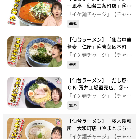
一風亭 仙台三条町店」＠青
葉区三条町
「イケ麺チャージ」【チャー
ジ！】
無料
【仙台ラーメン】「仙台中華
蕎麦 仁屋」＠青葉区本町
「イケ麺チャージ」【チャー
ジ！】
無料
【仙台ラーメン】「だし廊-
ＣＫ-荒井工場直売店」＠若
林区荒井
「イケ麺チャージ」【チャー
ジ！】
無料
【仙台ラーメン】「桜木製麺
所 大和町店（やまとまちて
ん）」＠若林区大和町
「イケ麺チャージ」【チャー