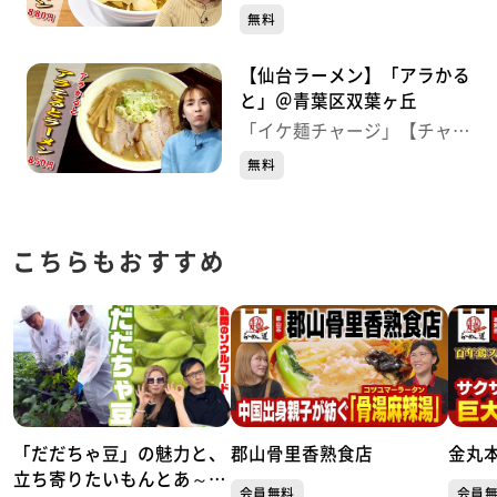
ジ！】
無料
【仙台ラーメン】「アラかる
と」＠青葉区双葉ヶ丘
「イケ麺チャージ」【チャー
ジ！】
無料
こちらもおすすめ
「だだちゃ豆」の魅力と、
郡山骨里香熟食店
金丸
立ち寄りたいもんとあ～る
会員無料
会員