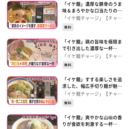
「イケ麺」濃厚な豚骨のうま
味＆まろやかな口当たりの家
系ラーメン！ 【こいけのい
「イケ麺チャージ」【チャー
えけい 仙台】（仙台・青葉
ジ！】
無料
区）
「イケ麺」鶏の旨味を極限ま
で引き出した濃厚な一杯
【BIRD MAN（バードマ
「イケ麺チャージ」【チャー
ン）】 （宮城・松島）
ジ！】
無料
「イケ麺」すする楽しさを追
求した、幅広手切り麺が魅力
の一杯 【スラーパーズ】
「イケ麺チャージ」【チャー
（仙台市青葉区）
ジ！】
無料
「イケ麺」爽やかな山椒の香
りが食欲を刺激する一杯