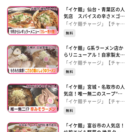
「イケ麺」仙台・青葉区の人
気店 スパイスの辛さ×ゴマ
の風味“カレー担々麺” 【麺
「イケ麺チャージ」【チャー
屋タカモト】（仙台・青葉
ジ！】
無料
区）
「イケ麺」G系ラーメン店か
らリニューアル！自家製太麺
が特徴“しょうゆラーメン”
「イケ麺チャージ」【チャー
【自家製麺 とらの】（仙
ジ！】
無料
台・若林区）
「イケ麺」宮城・名取市の人
気店！唯一無二のスープ“辛
みそ中華” 【中華そば い
「イケ麺チャージ」【チャー
ぶし】（宮城・名取市）
ジ！】
無料
「イケ麺」富谷市の人気店！