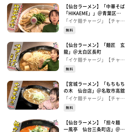
【仙台ラーメン】「中華そば
「HIKAEME」」＠青葉区一
番町
「イケ麺チャージ」【チャー
ジ！】
無料
【仙台ラーメン】「麺匠 玄
龍」＠太白区長町
「イケ麺チャージ」【チャー
ジ！】
無料
【宮城ラーメン】「もちもち
の木 仙台店」＠名取市高舘
「イケ麺チャージ」【チャー
ジ！】
無料
【仙台ラーメン】「担々麺
一風亭 仙台三条町店」＠青