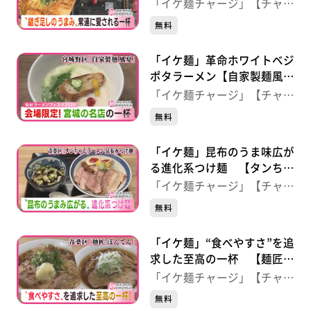
長町）
「イケ麺チャージ」【チャー
ジ！】
無料
「イケ麺」革命ホワイトベジ
ポタラーメン【自家製麺風
夏】（宮城野区岩切）
「イケ麺チャージ」【チャー
ジ！】
無料
「イケ麺」昆布のうま味広が
る進化系つけ麺 【タンちゃ
んラーメン】（仙台・青葉
「イケ麺チャージ」【チャー
区）
ジ！】
無料
「イケ麺」“食べやすさ”を追
求した至高の一杯 【麺匠
ぼんてん】（仙台・青葉区）
「イケ麺チャージ」【チャー
ジ！】
無料