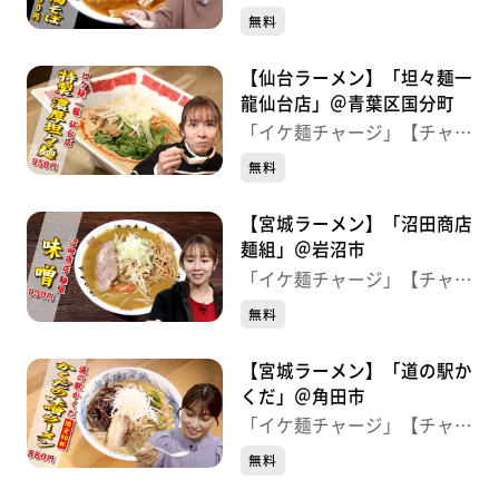
ジ！】
無料
【仙台ラーメン】「坦々麺一
龍仙台店」＠青葉区国分町
「イケ麺チャージ」【チャー
ジ！】
無料
【宮城ラーメン】「沼田商店
麺組」＠岩沼市
「イケ麺チャージ」【チャー
ジ！】
無料
【宮城ラーメン】「道の駅か
くだ」＠角田市
「イケ麺チャージ」【チャー
ジ！】
無料