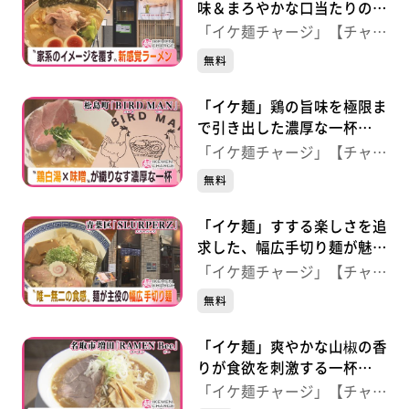
味＆まろやかな口当たりの家
系ラーメン！ 【こいけのい
「イケ麺チャージ」【チャー
えけい 仙台】（仙台・青葉
ジ！】
無料
区）
「イケ麺」鶏の旨味を極限ま
で引き出した濃厚な一杯
【BIRD MAN（バードマ
「イケ麺チャージ」【チャー
ン）】 （宮城・松島）
ジ！】
無料
「イケ麺」すする楽しさを追
求した、幅広手切り麺が魅力
の一杯 【スラーパーズ】
「イケ麺チャージ」【チャー
（仙台市青葉区）
ジ！】
無料
「イケ麺」爽やかな山椒の香
りが食欲を刺激する一杯
【RAMEN Bee】（名取市増
「イケ麺チャージ」【チャー