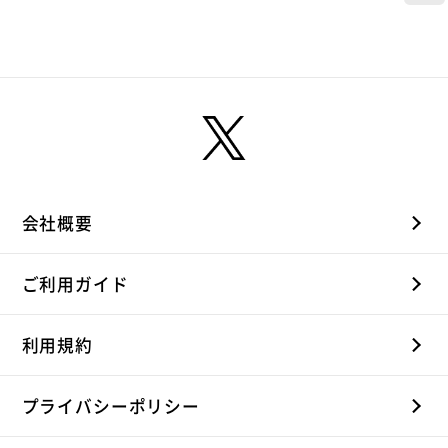
会社概要
ご利用ガイド
利用規約
プライバシーポリシー