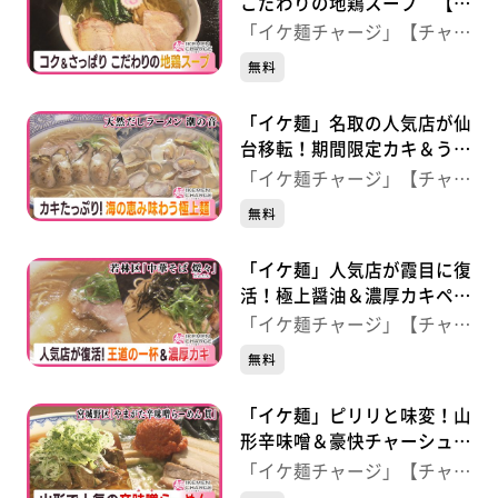
こだわりの地鶏スープ 【自
家製中華そば つむぎ】（宮
「イケ麺チャージ」【チャー
城・多賀城市）
ジ！】
無料
「イケ麺」名取の人気店が仙
台移転！期間限定カキ＆うま
みたっぷりアサリ 【天然だ
「イケ麺チャージ」【チャー
しらーめん 潮の音】（仙
ジ！】
無料
台・青葉区）
「イケ麺」人気店が霞目に復
活！極上醤油＆濃厚カキペー
スト 【中華そば 煖々】
「イケ麺チャージ」【チャー
（仙台・若林区）
ジ！】
無料
「イケ麺」ピリリと味変！山
形辛味噌＆豪快チャーシュ
ー 【やまがた辛味噌ラーメ
「イケ麺チャージ」【チャー
ン貫】（仙台・宮城野区）
ジ！】