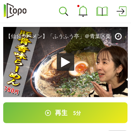
【仙台ラーメン】「ふうふう亭」＠青葉区栗生
再生
5
分