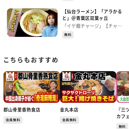
【仙台ラーメン】「アラかる
と」＠青葉区双葉ヶ丘
「イケ麺チャージ」【チャー
ジ！】
無料
こちらもおすすめ
郡山骨里香熟食店
金丸本店
『三ツ
カフ
会員無料
会員無料
ンチ
無料