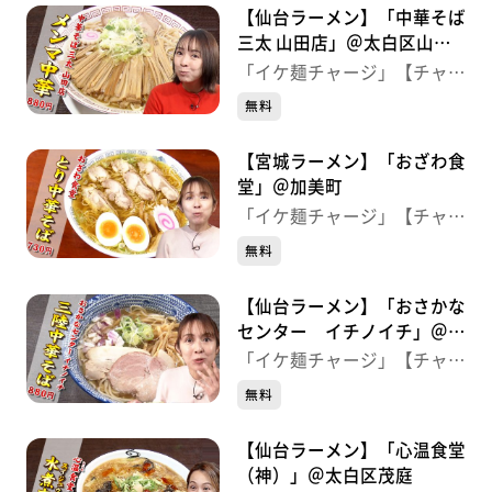
【仙台ラーメン】「中華そば
三太 山田店」＠太白区山田
上ノ台町
「イケ麺チャージ」【チャー
ジ！】
無料
【宮城ラーメン】「おざわ食
堂」＠加美町
「イケ麺チャージ」【チャー
ジ！】
無料
【仙台ラーメン】「おさかな
センター イチノイチ」＠青
葉区本町
「イケ麺チャージ」【チャー
ジ！】
無料
【仙台ラーメン】「心温食堂
（神）」＠太白区茂庭