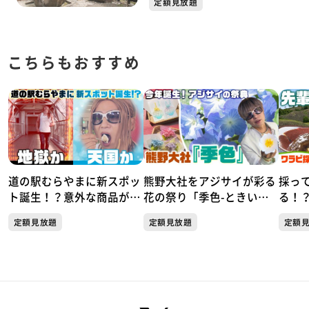
定額見放題
こちらもおすすめ
道の駅むらやまに新スポッ
熊野大社をアジサイが彩る
採っ
ト誕生！？意外な商品が人
花の祭り「季色-ときい
る！
気！天国か地獄か この夏
ろ-」
２人
定額見放題
定額見放題
定額
だけしか楽しめない極上の
楽しみ方がここにあった！