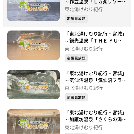
～作並温泉「Ｌａ楽リゾート
ホテル グリーングリーン」
東北湯けむり紀行
～
定額見放題
「東北湯けむり紀行・宮城」
～鎌先温泉「ＴＨＥ ＹＵＫ
ＡＷＡ 一條支店」～
東北湯けむり紀行
定額見放題
「東北湯けむり紀行・宮城」
～気仙沼温泉「気仙沼プラザ
ホテル」～
東北湯けむり紀行
定額見放題
「東北湯けむり紀行・宮城」
～加護坊温泉「さくらの湯」
～
東北湯けむり紀行