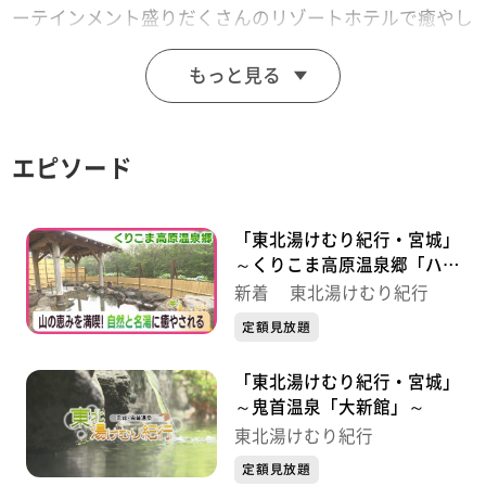
ーテインメント盛りだくさんのリゾートホテルで癒やし
旅。午年の今年、ぜひ参拝したい寺院も紹介します。
もっと見る
【放送局】東日本放送
【放送日】2026年1月8日(木)
エピソード
「東北湯けむり紀行・宮城」
～くりこま高原温泉郷「ハイ
ルザーム栗駒」～
新着 東北湯けむり紀行
定額見放題
「東北湯けむり紀行・宮城」
～鬼首温泉「大新館」～
東北湯けむり紀行
定額見放題