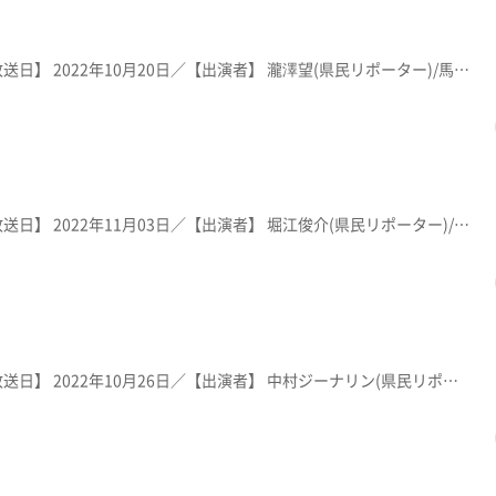
【放送局】 KFB福島放送／【放送日】 2022年10月20日／【出演者】 瀧澤望(県民リポーター)/馬田万葉(KFBアナウンサー)／ 紹介メニュー：「やわらかロースかつ定食」１，３００円・「梅しおらーめん」９００円・「ネギ味噌ラーメン」９００円 ※メニューや価格等は撮影当時
【放送局】 KFB福島放送／【放送日】 2022年11月03日／【出演者】 堀江俊介(県民リポーター)/内田智之(KFBアナウンサー)／ 紹介メニュー：「四川風トウフラーメン」７８０円・ ※メニューや価格等は撮影当時のものです。
【放送局】 KFB福島放送／【放送日】 2022年10月26日／【出演者】 中村ジーナリン(県民リポーター)/内田智之(KFBアナウンサー)／ 紹介メニュー：「肉中華そば(超あっさり)」９００円・「かけそば(しお)」５００円 ※メニューや価格等は撮影当時のものです。