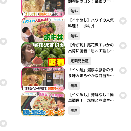
動物系のコク！至福の一
杯 【つるちゃんラーメ
無料
ン】 （仙台・青葉区）
【イケめし】ハワイの人気
料理！ ポキ丼
無料
【今が旬】尾花沢すいかの
出荷に密着！思わず話した
くなる豆知識も！
定額見放題
「イケ麺」濃厚な豚骨のう
ま味＆まろやかな口当たり
の家系ラーメン！ 【こい
無料
けのいえけい 仙台】（仙
台・青葉区）
【イケめし】発酵なし！簡
単調理！ 塩麹と豆腐生地
のヘルシーピザ
無料