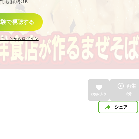
でも解約OK
体験で視聴する
はこちらからログイン
再生
6
分
お気に入り
シェア