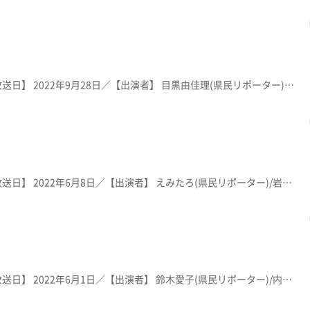
【放送局】 KFB福島放送／【放送日】 2022年9月28日／【出演者】 目黒由佳理(県民リポーター)/岩渕葵(KFBアナウンサー)／ 紹介メニュー：「くま福ブラックらーめん」５００円・「くま味噌らーめん」７５０円 ※メニューや価格等は撮影当時のものです。
【放送局】 KFB福島放送／【放送日】 2022年6月8日／【出演者】 えみたろ(県民リポーター)/岩渕葵(KFBアナウンサー)／ 紹介メニュー：「鳥白湯しょうゆラーメン」８６０円 ※メニューや価格等は撮影当時のものです。
【放送局】 KFB福島放送／【放送日】 2022年6月1日／【出演者】 鈴木愛子(県民リポーター)/内田智之(KFBアナウンサー)／ 紹介メニュー：「ラーメンセット」1,100円 ※メニューや価格等は撮影当時のものです。