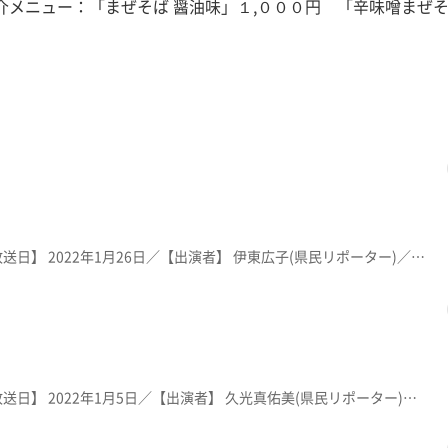
／紹介メニュー：「まぜそば 醤油味」１,０００円 「辛味噌まぜ
【放送局】 KFB福島放送／【放送日】 2022年1月26日／【出演者】 伊東広子(県民リポーター)／ 紹介メニュー：「四川坦々麺」８００円・「会津白べこラーメン」８００円※メニューや価格等は撮影当時のものです。 ※メニューや価格等は撮影当時のものです。
【放送局】 KFB福島放送／【放送日】 2022年1月5日／【出演者】 久光真佑美(県民リポーター)／ 紹介メニュー：「背油生姜 潮ラーメン」８８０円 ※メニューや価格等は撮影当時のものです。