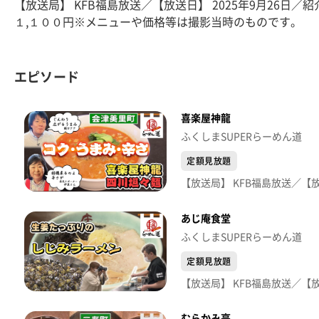
【放送局】 KFB福島放送／【放送日】 2025年9月26日
１,１００円※メニューや価格等は撮影当時のものです。
エピソード
喜楽屋神龍
ふくしまSUPERらーめん道
定額見放題
あじ庵食堂
ふくしまSUPERらーめん道
定額見放題
むらかみ亭