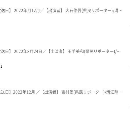
【放送局】 KFB福島放送／【放送日】 2022年月12月／【出演者】 大石修吾(県民リポーター)/溝江翔(KFBアナウンサー)／ 紹介メニュー：「ワンタン麺」８５０円・「ギョーザ」４００円 ※メニューや価格等は撮影当時のものです。
【放送局】 KFB福島放送／【放送日】 2022年8月24日／【出演者】 玉手美和(県民リポーター)/馬田万葉(KFBアナウンサー)／ 紹介メニュー：「冬虫夏草ラーメン」１，０００円 ※メニューや価格等は撮影当時のものです。
や」
【放送局】 KFB福島放送／【放送日】2022年12月 ／【出演者】 吉村愛(県民リポーター)/溝江翔平(KFBアナウンサー)／ 紹介メニュー：「会津山塩チャーシューメン」１，１００円 ※メニューや価格等は撮影当時のものです。