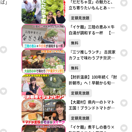
そば」
「だだちゃ豆」の魅力と、
立ち寄りたいもんとあ～る
駅前店
定額見放題
「イケ麺」三陸の恵み×牛
白湯が調和する一杯 【三
陸中華そば なぎさ橋】
無料
（仙台・青葉区）
『三ツ推しランチ』 古民家
カフェで味わうプチ贅沢ラ
ンチ！
無料
【肘折温泉】100年続く「肘
折朝市」へ！早朝から旬の
味覚を買って食べて楽しみ
定額見放題
尽くす！
【大蔵村】県内一のトマト
王国！ブランドトマトが絶
品そば＆スイーツに！
定額見放題
「イケ麺」煮干しの香り×