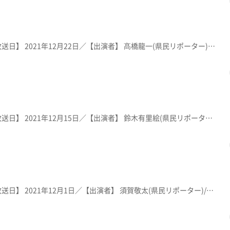
【放送局】 KFB福島放送／【放送日】 2021年12月22日／【出演者】 髙橋龍一(県民リポーター)／ 紹介メニュー：「坦々麺 白(白胡麻)」８５０円・「坦々麺 赤(旨辛)」８５０円・「坦々麺 黒(黒胡麻)」８５０円 ※メニューや価格等は撮影当時のものです。
【放送局】 KFB福島放送／【放送日】 2021年12月15日／【出演者】 鈴木有里絵(県民リポーター)/溝江翔平（KFBアナウンサー)／ 紹介メニュー：「東京豚骨ラーメン」１，０８０円 ※メニューや価格等は撮影当時のものです。
【放送局】 KFB福島放送／【放送日】 2021年12月1日／【出演者】 須賀敬太(県民リポーター)/溝江翔平（KFBアナウンサー)／ 紹介メニュー：「角煮一凛花」１，０００円 ※メニューや価格等は撮影当時のものです。