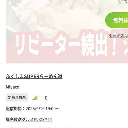
いつ
無料
会員の方
ふくしまSUPERらーめん道
Miyaco
0
定額見放題
配信期間：
2025/9/19 19:00〜
福島放送
グルメ
#いわき市