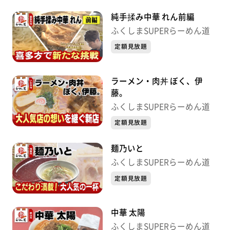
純手揉み中華 れん前編
ふくしまSUPERらーめん道
定額見放題
ラーメン・肉丼 ぼく、伊
藤。
ふくしまSUPERらーめん道
定額見放題
麺乃いと
ふくしまSUPERらーめん道
定額見放題
中華 太陽
ふくしまSUPERらーめん道