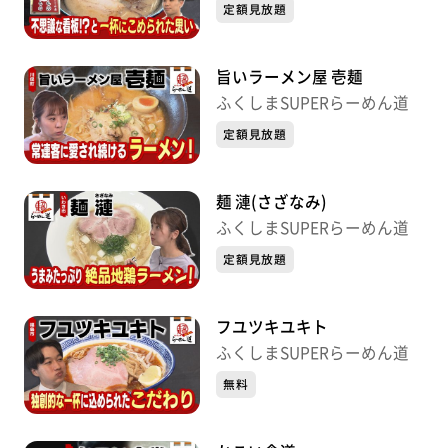
定額見放題
旨いラーメン屋 壱麺
ふくしまSUPERらーめん道
定額見放題
麺 漣(さざなみ)
ふくしまSUPERらーめん道
定額見放題
フユツキユキト
ふくしまSUPERらーめん道
無料