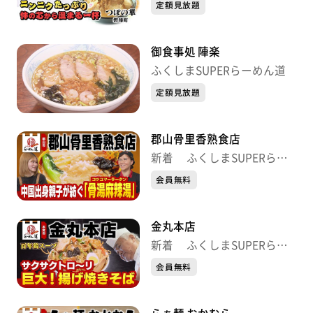
定額見放題
御食事処 陣楽
ふくしまSUPERらーめん道
定額見放題
郡山骨里香熟食店
新着 ふくしまSUPERらー
めん道
会員無料
金丸本店
新着 ふくしまSUPERらー
めん道
会員無料