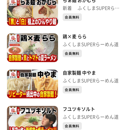
らぁ麺 おかむら
新着 ふくしまSUPERらー
めん道
会員無料
鶏×麦 らら
ふくしまSUPERらーめん道
会員無料
自家製麺 中やま
ふくしまSUPERらーめん道
会員無料
フユツキソルト
ふくしまSUPERらーめん道
会員無料