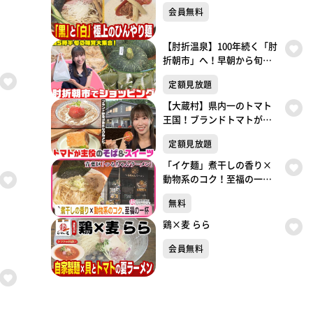
会員無料
【肘折温泉】100年続く「肘
折朝市」へ！早朝から旬の
味覚を買って食べて楽しみ
定額見放題
尽くす！
【大蔵村】県内一のトマト
王国！ブランドトマトが絶
品そば＆スイーツに！
定額見放題
「イケ麺」煮干しの香り×
動物系のコク！至福の一
杯 【つるちゃんラーメ
無料
ン】 （仙台・青葉区）
鶏×麦 らら
会員無料