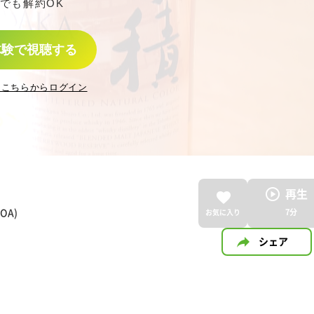
でも解約OK
体験で視聴する
はこちらからログイン
再生
OA)
7
分
お気に入り
シェア