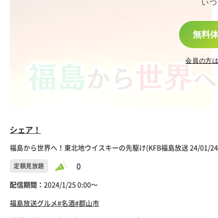
いつ
無料
会員の方
シェア！
福島から世界へ！東北地ウイスキーの先駆け(KFB福島放送 24/01/24
0
定額見放題
配信期間：
2024/1/25 0:00〜
福島放送
グルメ
#名酒
#郡山市