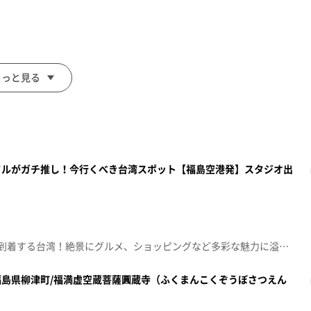
外から注目を集めている。
もっと見る
_id/3109/p0s0.html
ドルがガチ推し！今行くべき台湾スポット【福島空港発】スタジオ出
福島空港からたったの3時間で到着する台湾！絶景にグルメ、ショッピングなど多彩な魅力に溢れています。福島と台湾の魅力を広めるために結成されたアイドルグループ「福島もも娘」が、楽しくはしゃぎながら観光スポットを巡ります。 台湾の魅力を紹介してくれるのは台湾人5人と日本人1人で構成されたダンスユニット「福島もも娘」！メンバーがそれぞれのおすすめスポットを紹介します。 【十分（シーフェン）】最初に訪れるのは、今日本人観光客に大人気のスポット・十分です。鉄道も整備されていて、ランタンづくりが楽しめるこのレトロタウンの魅力を、レナさんが紹介します。 【台北の食堂「胡饕米粉湯」】台北に戻り、地元の人々に50年以上愛され続けている食堂「胡饕米粉湯」でランチを楽しみます。愛くるしい表情が魅力的なエアリンさんが、おすすめのメニューを紹介します。 【台北のホテル「家美飯店」】宿泊するホテル「家美飯店」の魅力を紹介。唯一の日本人メンバー・マコさんが、おすすめポイントや福島と台湾の架け橋になろうとメンバー入りした理由を語ります。 【行天宮】2日目は、定番スポットの行天宮を訪れます。SNSでの発信が得意なインフルエンサー・リニーさんが、映える写真の撮り方を紹介します。 【猫空ロープウェイ】次に訪れるのは、台湾の市街地を一望できる猫空ロープウェイ。台湾プロスポーツチームの現役チアリーダーもこなすサブリーダー・ ジャンジャンさんが、その魅力を語ります。 【原住民小吃部】夜になり、夕食には伝統の料理が楽しめる「原住民小吃部」を訪れます。元気いっぱいの笑顔がチャーミングなリーダーのアブーさんが、おすすめのメニューを紹介します。 【寧夏夜市】最後に訪れるのは、夜市「寧夏夜市」。福島もも娘のメンバー6人と一緒に、屋台を巡りながらグルメを堪能します。 ぜひ、動画で台湾の魅力を感じてください！【出演者】福島もも娘峰岸ちひろ内田智之（KFB福島放送アナウンサー）
島県柳津町/福満虚空蔵菩薩圓蔵寺（ふくまんこくぞうぼさつえん