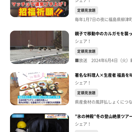
シェア！
定額見放題
親子で移動中のカルガモを襲
シェア！
定額見放題
著名な料理人×生産者 福島を
シェア！
定額見放題
”氷の神殿”冬の登山絶景ツアーに密
シェア！