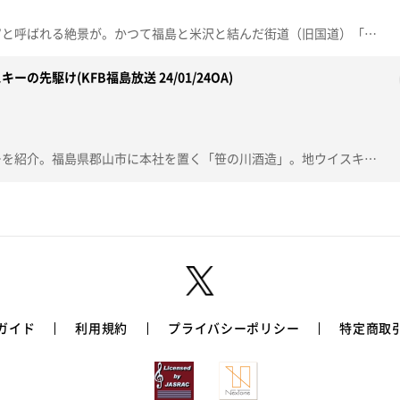
トンネルの奥には…”氷の神殿”と呼ばれる絶景が。かつて福島と米沢と結んだ街道（旧国道）「万世大路」トンネル。標高が高く気温が低いことと、強い風が吹くことで生まれる「氷柱」。暗やみに浮かぶ幻想的な風景をご覧ください。
先駆け(KFB福島放送 24/01/24OA)
世界に誇る福島県産ウイスキーを紹介。福島県郡山市に本社を置く「笹の川酒造」。地ウイスキーは国際品評会で世界最高賞を受賞するなど海外から注目を集めている。訪日外国人客を取り込むための体験ツアーも大好評。蒸留所ではオリジナルのウイスキー作り体験が楽しめる。・安積蒸留所(あさかじょうりゅうじょ)http://www.sasanokawa-shop.com/p/item-list/list/genre_id/3109/p0s0.html
ガイド
利用規約
プライバシーポリシー
特定商取