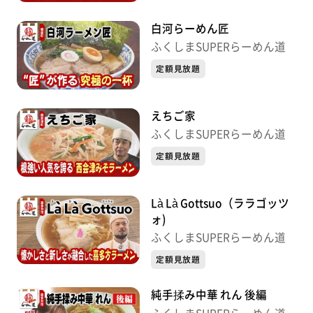
白河らーめん匠
ふくしまSUPERらーめん道
定額見放題
えちご家
ふくしまSUPERらーめん道
定額見放題
Là Là Gottsuo（ララゴッツ
ォ)
ふくしまSUPERらーめん道
定額見放題
純手揉み中華 れん 後編