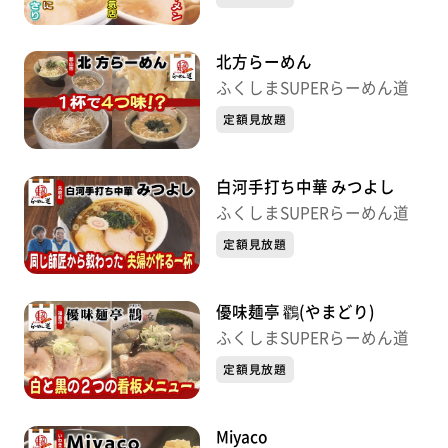
北方らーめん
ふくしまSUPERらーめん道
定額見放題
白河手打ち中華 みつよし
ふくしまSUPERらーめん道
定額見放題
優味麺亭 鸐(やまどり)
ふくしまSUPERらーめん道
定額見放題
Miyaco