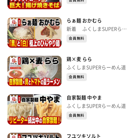
会員無料
らぁ麺 おかむら
新着 ふくしまSUPERらー
めん道
会員無料
鶏×麦 らら
ふくしまSUPERらーめん道
会員無料
自家製麺 中やま
ふくしまSUPERらーめん道
会員無料
フユツキソルト