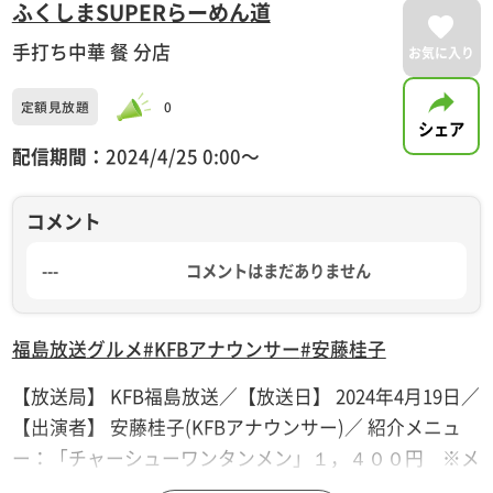
ふくしまSUPERらーめん道
手打ち中華 餐 分店
お気に入り
定額見放題
0
シェア
配信期間：
2024/4/25 0:00〜
コメント
---
コメントはまだありません
福島放送
グルメ
#KFBアナウンサー
#安藤桂子
【放送局】 KFB福島放送／【放送日】 2024年4月19日／
【出演者】 安藤桂子(KFBアナウンサー)／ 紹介メニュ
ー：「チャーシューワンタンメン」１，４００円 ※メ
ニューや価格等は撮影当時のものです。