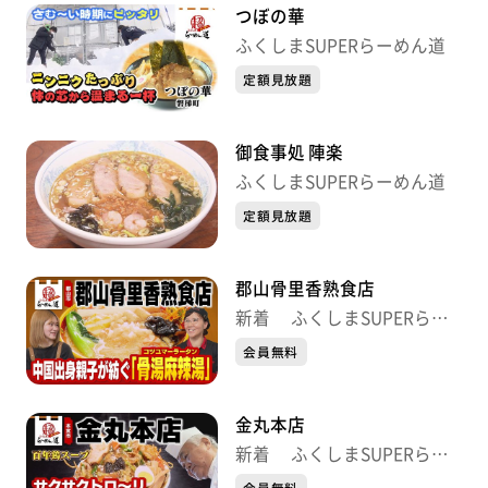
つぼの華
ふくしまSUPERらーめん道
定額見放題
御食事処 陣楽
ふくしまSUPERらーめん道
定額見放題
郡山骨里香熟食店
新着 ふくしまSUPERらー
めん道
会員無料
金丸本店
新着 ふくしまSUPERらー
めん道