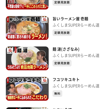
定額見放題
旨いラーメン屋 壱麺
ふくしまSUPERらーめん道
定額見放題
麺 漣(さざなみ)
ふくしまSUPERらーめん道
定額見放題
フユツキユキト
ふくしまSUPERらーめん道
無料