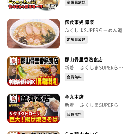
定額見放題
御食事処 陣楽
ふくしまSUPERらーめん道
定額見放題
郡山骨里香熟食店
新着 ふくしまSUPERらー
めん道
会員無料
金丸本店
新着 ふくしまSUPERらー
めん道
会員無料