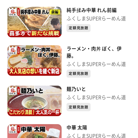
純手揉み中華 れん前編
ふくしまSUPERらーめん道
定額見放題
ラーメン・肉丼 ぼく、伊
藤。
ふくしまSUPERらーめん道
定額見放題
麺乃いと
ふくしまSUPERらーめん道
定額見放題
中華 太陽
ふくしまSUPERらーめん道