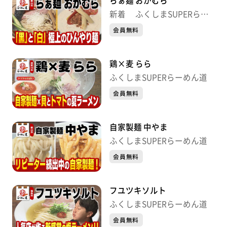
らぁ麺 おかむら
新着 ふくしまSUPERらー
めん道
会員無料
鶏×麦 らら
ふくしまSUPERらーめん道
会員無料
自家製麺 中やま
ふくしまSUPERらーめん道
会員無料
フユツキソルト
ふくしまSUPERらーめん道
会員無料