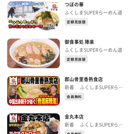
つぼの華
ふくしまSUPERらーめん道
定額見放題
御食事処 陣楽
ふくしまSUPERらーめん道
定額見放題
郡山骨里香熟食店
新着 ふくしまSUPERらー
めん道
会員無料
金丸本店
新着 ふくしまSUPERらー
めん道