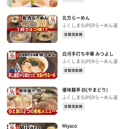
北方らーめん
ふくしまSUPERらーめん道
定額見放題
白河手打ち中華 みつよし
ふくしまSUPERらーめん道
定額見放題
優味麺亭 鸐(やまどり)
ふくしまSUPERらーめん道
定額見放題
Miyaco