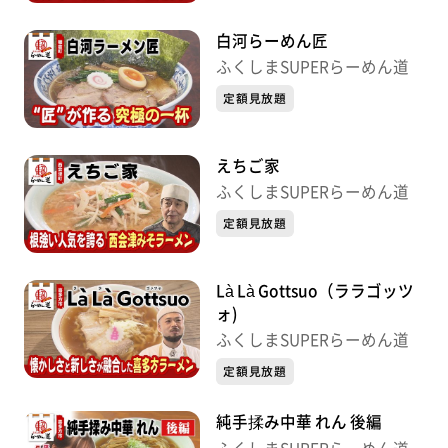
白河らーめん匠
ふくしまSUPERらーめん道
定額見放題
えちご家
ふくしまSUPERらーめん道
定額見放題
Là Là Gottsuo（ララゴッツ
ォ)
ふくしまSUPERらーめん道
定額見放題
純手揉み中華 れん 後編