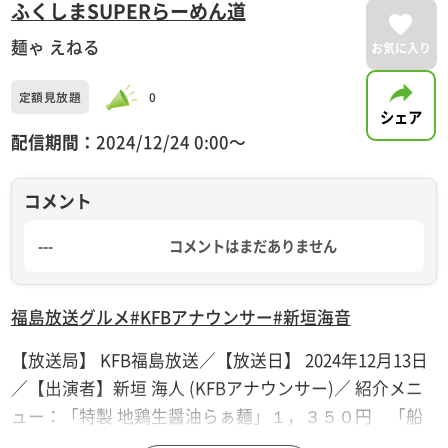
ふくしまSUPERらーめん道
麺ゃ えねる
お気に入り
定額見放題
0
シェア
配信期間：
2024/12/24 0:00〜
コメント
---
コメントはまだありません
福島放送
グルメ
#KFBアナウンサー
#新垣海音
【放送局】 KFB福島放送／【放送日】 2024年12月13日
／【出演者】新垣 海人 (KFBアナウンサー)／ 紹介メニ
ュー：「特製 地鶏生醤油らぁ麺」１，３５０円 「船
引式坦々麺」１，０００円※メニューや価格等は撮影当