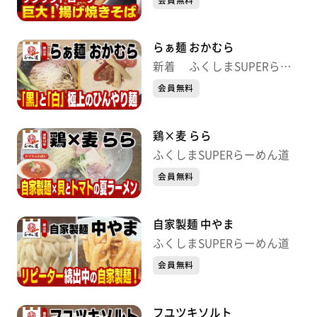
会員無料
らぁ麺 おかむら
新着 ふくしまSUPERらー
めん道
会員無料
鶏×麦 らら
ふくしまSUPERらーめん道
会員無料
自家製麺 中やま
ふくしまSUPERらーめん道
会員無料
フユツキソルト