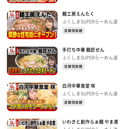
麺工房えんたく
ふくしまSUPERらーめん道
定額見放題
手打ち中華 麺匠ぜん
ふくしまSUPERらーめん道
定額見放題
白河中華食堂 咲
ふくしまSUPERらーめん道
定額見放題
いわきと創作らぁ麺 やま鳶