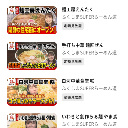
麺工房えんたく
ふくしまSUPERらーめん道
定額見放題
手打ち中華 麺匠ぜん
ふくしまSUPERらーめん道
定額見放題
白河中華食堂 咲
ふくしまSUPERらーめん道
定額見放題
いわきと創作らぁ麺 やま鳶
ふくしまSUPERらーめん道