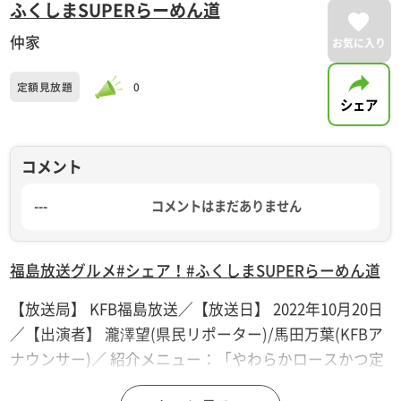
ふくしまSUPERらーめん道
仲家
お気に入り
定額見放題
0
シェア
コメント
---
コメントはまだありません
福島放送
グルメ
#シェア！
#ふくしまSUPERらーめん道
【放送局】 KFB福島放送／【放送日】 2022年10月20日
／【出演者】 瀧澤望(県民リポーター)/馬田万葉(KFBア
ナウンサー)／ 紹介メニュー：「やわらかロースかつ定
食」１，３００円・「梅しおらーめん」９００円・「ネ