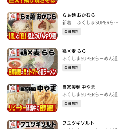
らぁ麺 おかむら
新着 ふくしまSUPERらー
めん道
会員無料
鶏×麦 らら
ふくしまSUPERらーめん道
会員無料
自家製麺 中やま
ふくしまSUPERらーめん道
会員無料
フユツキソルト