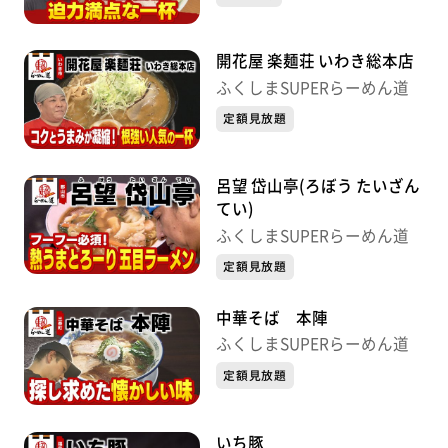
開花屋 楽麺荘 いわき総本店
ふくしまSUPERらーめん道
定額見放題
呂望 岱山亭(ろぼう たいざん
てい)
ふくしまSUPERらーめん道
定額見放題
中華そば 本陣
ふくしまSUPERらーめん道
定額見放題
いち豚