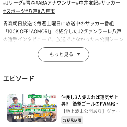
#Jリーグ
#青森
#ABAアナウンサー
#中井友紀
#サッカー
#スポーツ
#八戸
#八戸市
青森朝日放送で毎週土曜日に放送中のサッカー番組
「KICK OFF! AOMORI」で紹介したJ2ヴァンラーレ八戸
の選手インタビューで、放送できなかった未公開シーン
も織り交ぜた完全版。今季は最新作限定で無料配信！
もっと見る
（最長2週間まで）
今回は、ヴァンラーレの前線で攻守に躍動するFW中野
誠也選手とMF永田一真選手が登場。八戸の特徴である
エピソード
「前線からのハイプレス」にはピッチ上でスイッチを入
れる役割を持つ選手がいた⁉
また、激しいプレーが持ち味の永田選手に対して、中野
仲良し3人集まれば運気が上
選手も試合ではハイトーンボイスで細かく指示を出す姿
昇⁉ 衝撃ゴールのFW髙尾選
手を支えるポジティブ思考
が見られる。普段は出さない高い声を出す理由とは？
【地上波未公開あり】ヴァン
ヴァンラーレ八戸トーク完全
ラーレ八戸 選手トーク完全
これまでJ2での戦いが多かった中野選手がJ3とJ2の違
定額見放題
版
版
いを話すシーンと、永田選手が鹿島神宮に祈願したとき