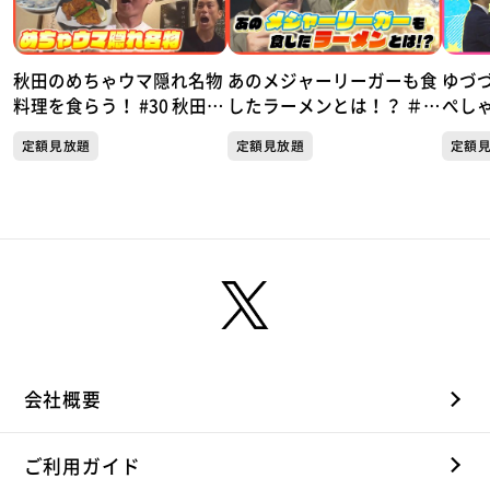
秋田のめちゃウマ隠れ名物
あのメジャーリーガーも食
ゆづ
料理を食らう！ #30 秋田市
したラーメンとは！？ ＃２
ぺし
編① 銀次が東北に行ったら
9 かわまちてらす閖上編
定額見放題
定額見放題
定額
〇〇だった件
銀次が東北に行ったら〇〇
だった件
会社概要
ご利用ガイド