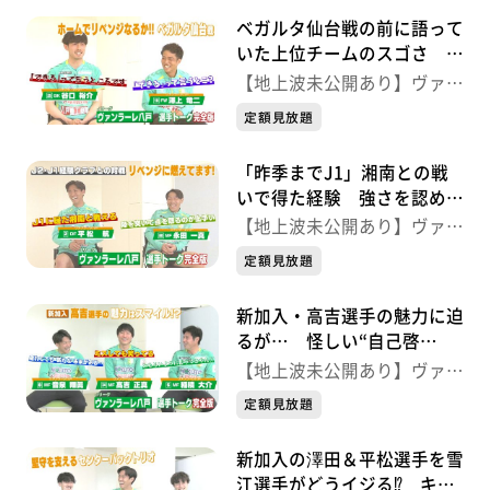
ベガルタ仙台戦の前に語って
のエピソードにも注目‼
いた上位チームのスゴさ 澤
（青森朝日放送 2026年3月14日放送から）
上選手の「先制点」宣言は的
【地上波未公開あり】ヴァン
中⁉ ヴァンラーレ八戸トー
ラーレ八戸 選手トーク完全
定額見放題
ク完全版
版
「昨季までJ1」湘南との戦
いで得た経験 強さを認めて
「リベンジ」へのカギは？
【地上波未公開あり】ヴァン
ヴァンラーレ八戸トーク完全
ラーレ八戸 選手トーク完全
定額見放題
版
版
新加入・高吉選手の魅力に迫
るが… 怪しい“自己啓
発？”＆音泉選手の野望 ヴ
【地上波未公開あり】ヴァン
ァンラーレ八戸トーク完全版
ラーレ八戸 選手トーク完全
定額見放題
版
新加入の澤田＆平松選手を雪
江選手がどうイジる⁉ キャ