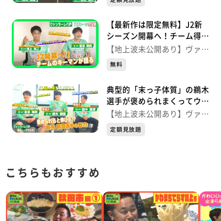
戸トーク完全版
版
【最新作は限定無料】J2新
シーズン開幕へ！チーム得票
数1位の澤上選手とフェアプ
【地上波未公開あり】ヴァン
レー賞受賞の音泉選手が語
ラーレ八戸 選手トーク完全
無料
る ヴァンラーレ八戸トーク
版
完全版
典型的「末っ子体質」の鵜木
選手が褒められまくってウキ
ウキ♬ 未公開・田中選手の
【地上波未公開あり】ヴァン
初々しい一発ギャグ ヴァン
ラーレ八戸 選手トーク完全
定額見放題
ラーレ八戸トーク完全版
版
こちらもおすすめ