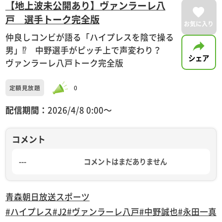
【地上波未公開あり】ヴァンラーレ八
戸 選手トーク完全版
お気に入り
仲良しコンビが語る「ハイプレスを陰で操る
男」⁉ 中野選手がピッチ上で声変わり？
シェア
ヴァンラーレ八戸トーク完全版
定額見放題
0
配信期間：
2026/4/8 0:00〜
コメント
---
コメントはまだありません
青森朝日放送
スポーツ
#ハイプレス
#J2
#ヴァンラーレ八戸
#中野誠也
#永田一真