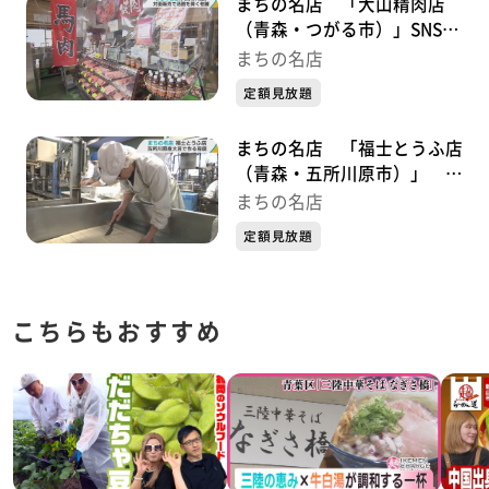
まちの名店 「大山精肉店
（青森・つがる市）」SNSで
情報発信する移動販売も人
まちの名店
気！ “対面”に活路を見出す
定額見放題
まちの名店 「福士とうふ店
（青森・五所川原市）」 地
元産の良質な大豆を使った絶
まちの名店
品手作り豆腐 オリジナル商
定額見放題
品「おから豆腐」とは？
こちらもおすすめ