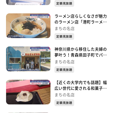
（青森県階上町）~『まちの
定額見放題
名店』～
ラーメン店らしくなさが魅力
のラーメン店「港町ラーメン
TORAYA」（青森市）~『ま
まちの名店
ちの名店』～
定額見放題
神奈川県から移住した夫婦の
夢叶う！青森県田子町でパン
店を開店！「りんごとごり
まちの名店
ら」（田子町）~『まちの名
定額見放題
店』～
【近くの大学内でも話題】幅
広い世代に愛される和菓子店
「菓子処フレンド由乃」～
まちの名店
（青森市）~『まちの名店』
定額見放題
～