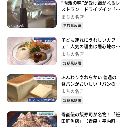
“両親の味”が受け継がれるレ
ストラン ドライブイン「ボ
ンネット」（青森・平内町）
まちの名店
～『まちの名店』～
定額見放題
子ども連れにうれしいカフ
ェ！人気の理由は居心地の良
さ 「エミーカフェ丸石」
まちの名店
（青森市）～『まちの名店』
定額見放題
～
ふんわりやわらかい 普通の
食パンがおいしい「パンの
木」（青森市）～『まちの名
まちの名店
店』～
定額見放題
母直伝の飯寿司が名物！「飯
田鮮魚店」（青森・平内町）