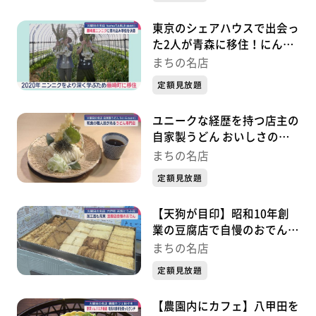
名店』～
東京のシェアハウスで出会っ
た2人が青森に移住！にんに
くパスタとアフタヌーンティ
まちの名店
ーの店「home TABLE」（青
定額見放題
森・藤崎町）～『まちの名
店』～
ユニークな経歴を持つ店主の
自家製うどん おいしさの秘
密は和食×ラーメン!? 「自家
まちの名店
製うどん たいら」（青森・
定額見放題
弘前市）～『まちの名店』～
【天狗が目印】昭和10年創
業の豆腐店で自慢のおでん
「天狗とうふ店」（青森・六
まちの名店
戸町）～『まちの名店』～
定額見放題
【農園内にカフェ】八甲田を