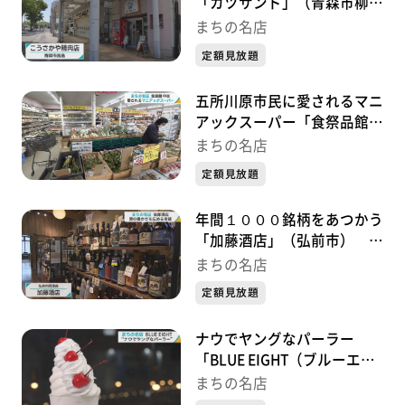
「カツサンド」（青森市柳町
通り「こうさかや精肉店」）
まちの名店
『まちの名店』
定額見放題
五所川原市民に愛されるマニ
アックスーパー「食祭品館
中谷」『まちの名店』
まちの名店
定額見放題
年間１０００銘柄をあつかう
「加藤酒店」（弘前市）
『まちの名店』
まちの名店
定額見放題
ナウでヤングなパーラー
「BLUE EIGHT（ブルーエイ
ト）」（弘前市） 『まちの
まちの名店
名店』