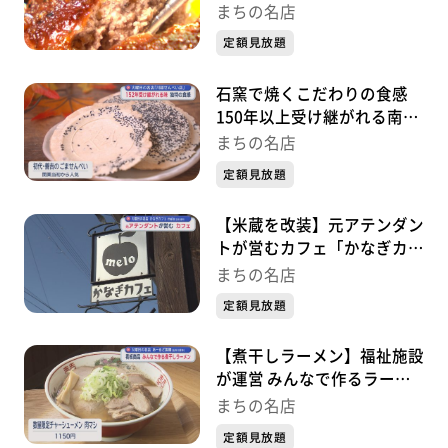
ミート農場」（青森・おいら
まちの名店
【店舗情報】
せ町）～『まちの名店』～
定額見放題
「発酵カフェnook」
住所：青森県上北郡七戸町寺裏13-40
石窯で焼くこだわりの食感
営業時間：11時～16時（ランチL.O.13:30）
150年以上受け継がれる南部
定休日：水曜 ※日曜不定休あり
せんべいの味「川越せんべい
まちの名店
お店の営業時間や詳しい営業日は、インスタグラム
店」（青森・おいらせ町）～
定額見放題
『まちの名店』～
（nook_2025.05）で確認を
【米蔵を改装】元アテンダン
※店舗情報などは取材・放送当時のもので、変わってい
トが営むカフェ「かなぎカフ
る場合があります。
ェ melo」（青森・五所川原
まちの名店
市金木町）～『まちの名店』
定額見放題
～
【煮干しラーメン】福祉施設
が運営 みんなで作るラーメ
ン店「あーるど製麺」（青
まちの名店
森・五所川原市）～『まちの
定額見放題