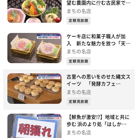
望む農園内に佇む古民家で野
菜ソムリエ厳選ヘルシー料理
まちの名店
「農園カフェ日々木」（青
定額見放題
森・十和田市）～『まちの名
店』～
ケーキ店に和菓子職人が加
入 新たな魅力を放つ「天間
屋」（青森・七戸町）～『ま
まちの名店
ちの名店』～
定額見放題
古里への思いをのせた縄文ス
イーツ 「発酵カフェ
nook」（青森・七戸町）～
まちの名店
『まちの名店』～
定額見放題
【鮮魚が激安!?】地域と共に
歩む 浜のより処「はしかみ
ハマの駅 あるでぃ～ば」
まちの名店