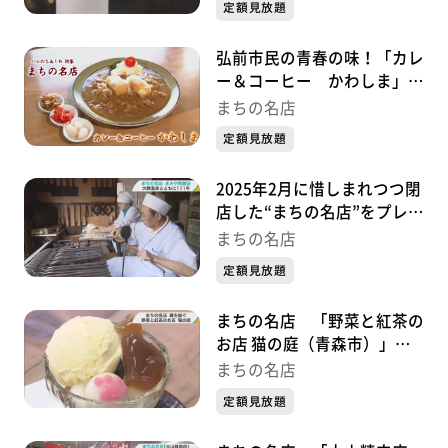
定額見放題
弘前市民の青春の味！「カレ
ー＆コーヒー かわしま」
優しいマスターとそ の家族
まちの名店
が作る昭和の味 『まちの名
定額見放題
店』
2025年2月に惜しまれつつ閉
店した“まちの名店”をプレイ
バック 「まみや煎餅店（青
まちの名店
森・大鰐町）」 落花生と3
定額見放題
代目夫婦の愛情がたっぷり入
った手焼きせんべい
まちの名店 「野菜と紅茶の
お店 猫の庭（青森市）」
猫と紅茶とスイーツ！かわい
まちの名店
いモノがあふれる店 オーナ
定額見放題
ー夫婦の思いがつまった名店
の約9割が女性客