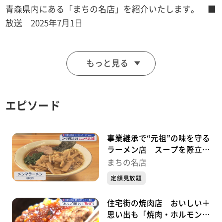
青森県内にある「まちの名店」を紹介いたします。 ■
放送 2025年7月1日
青森県七戸町出身の女性が、2025年6月2日、新しいカ
もっと見る
フェをオープンしました。
提供するのは、発酵調味料を使ったワンプレートランチ
と、地元の世界文化遺産「二ツ森貝塚」をモチーフにし
エピソード
た縄文スイーツ。
日本人になじみ深い麹をベースにした発酵調味料は、自
家製。日々の食事を大切にして健康寿命を延ばしてほし
事業継承で“元祖”の味を守る
いという思いが込められています。
ラーメン店 スープを際立た
せるため麺のリニューアルも
また、栗やくるみなど縄文時代にも食べられていた食材
まちの名店
「もっちゃんラーメン」（青
を使ったスイーツは、地元のＰＲになるほか、かつて町
定額見放題
森市）～『まちの名店』～
民が愛した「おやき」をオマージュした商品になってい
住宅街の焼肉店 おいしい＋
ます。
思い出も「焼肉・ホルモン