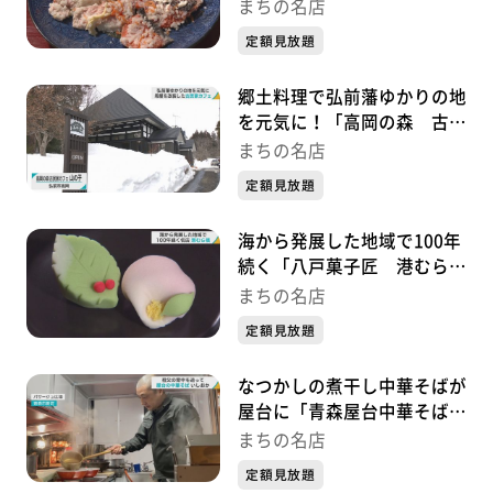
～『まちの名店』～
まちの名店
定額見放題
郷土料理で弘前藩ゆかりの地
を元気に！「高岡の森 古民
家カフェ 山の子」～『まち
まちの名店
の名店』～
定額見放題
海から発展した地域で100年
続く「八戸菓子匠 港むら
福」『まちの名店』
まちの名店
定額見放題
なつかしの煮干し中華そばが
屋台に「青森屋台中華そば
いしおか」 『まちの名店』
まちの名店
定額見放題