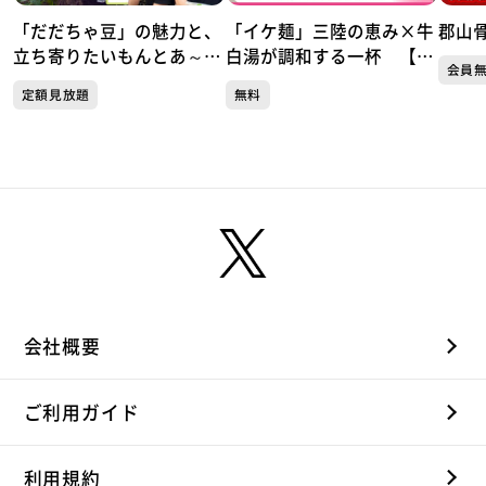
「だだちゃ豆」の魅力と、
「イケ麺」三陸の恵み×牛
郡山
立ち寄りたいもんとあ～る
白湯が調和する一杯 【三
会員
駅前店
陸中華そば なぎさ橋】
定額見放題
無料
（仙台・青葉区）
会社概要
ご利用ガイド
利用規約