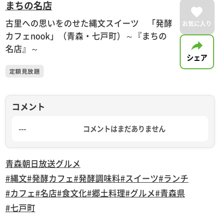
まちの名店
古里への思いをのせた縄文スイーツ 「発酵
お気に入り
カフェnook」（青森・七戸町）～『まちの
名店』～
シェア
定額見放題
コメント
---
コメントはまだありません
青森朝日放送
グルメ
#縄文
#発酵カフェ
#発酵調味料
#スイーツ
#ランチ
#カフェ
#名店
#食文化
#郷土料理
#グルメ
#青森県
#七戸町