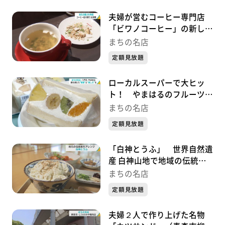
夫婦が営むコーヒー専門店
「ビワノコーヒー」の新しい
挑戦！ 『まちの名店』
まちの名店
定額見放題
ローカルスーパーで大ヒッ
ト！ やまはるのフルーツサ
ンドはプロの目利きが光る逸
まちの名店
品！ 『まちの名店』
定額見放題
「白神とうふ」 世界自然遺
産 白神山地で地域の伝統食
をアレンジ 『まちの名店』
まちの名店
定額見放題
夫婦２人で作り上げた名物