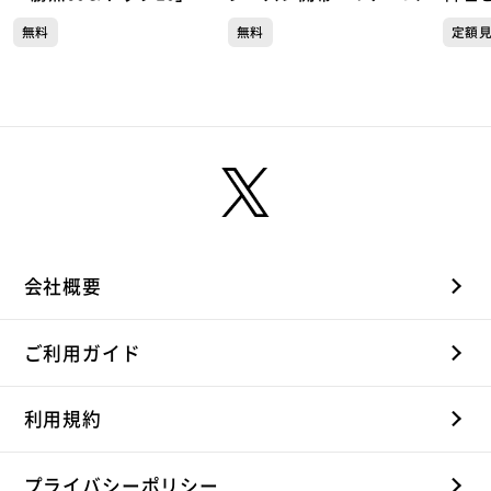
指す！ 元高校教師の倉石
票数1位の澤上選手とフェ
編①
無料
無料
定額
圭二新監督が掲げる「リレ
アプレー賞受賞の音泉選手
〇〇
ーショナルフットボール」
が語る ヴァンラーレ八戸
とは？ J2ヴァンラーレ八
トーク完全版
戸トーク完全版
会社概要
ご利用ガイド
利用規約
プライバシーポリシー