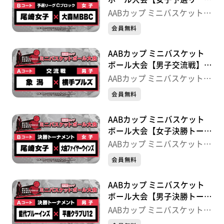
Cブロック】尾崎女子×大森
AABカップ ミニバスケットボ
MBBC
ール大会
会員無料
AABカップ ミニバスケット
ボール大会【男子交流戦】象
潟×横手ブルズ
AABカップ ミニバスケットボ
ール大会
会員無料
AABカップ ミニバスケット
ボール大会【女子決勝トーナ
メント】尾崎女子×大曲ファ
AABカップ ミニバスケットボ
イヤーウインズ
ール大会
会員無料
AABカップ ミニバスケット
ボール大会【男子決勝トーナ
メント】能代ブルーインズ×
AABカップ ミニバスケットボ
平鹿クラブU12
ール大会