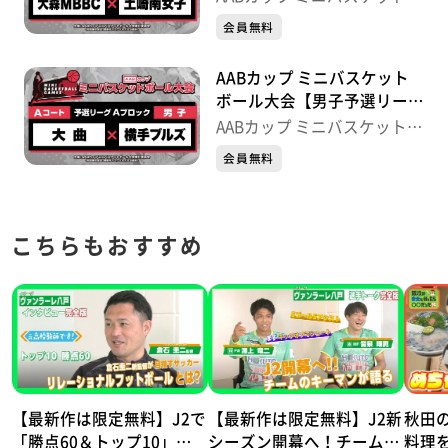
崎南女子
ール大会
会員無料
AABカップ ミニバスケット
ボール大会【男子予選リーグ
Aブロック】大曲×横手ブル
AABカップ ミニバスケットボ
ズ
ール大会
会員無料
こちらもおすすめ
【最新作は限定無料】J2で
【最新作は限定無料】J2新
秋田
「勝点60＆トップ10」目
シーズン開幕へ！チーム得
料理を