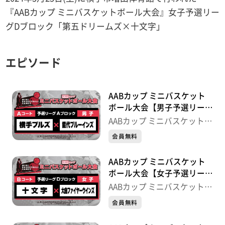
『AABカップ ミニバスケットボール大会』女子予選リー
グDブロック「第五ドリームズ×十文字」
エピソード
AABカップ ミニバスケット
ボール大会【男子予選リーグ
Aブロック】横手ブルズ×能
AABカップ ミニバスケットボ
代ブルーインズ
ール大会
会員無料
AABカップ ミニバスケット
ボール大会【女子予選リーグ
Dブロック】十文字×大曲フ
AABカップ ミニバスケットボ
ァイヤーウインズ
ール大会
会員無料