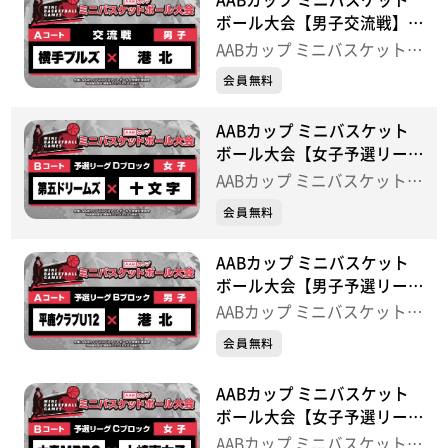
ボール大会【男子交流戦】横
手ブルズ×港北
AABカップ ミニバスケットボ
ール大会
会員無料
AABカップ ミニバスケット
ボール大会【女子予選リーグ
Dブロック】第五ドリームズ
AABカップ ミニバスケットボ
×十文字
ール大会
会員無料
AABカップ ミニバスケット
ボール大会【男子予選リーグ
Bブロック】平鹿クラブ
AABカップ ミニバスケットボ
U12×港北
ール大会
会員無料
AABカップ ミニバスケット
ボール大会【女子予選リーグ
Cブロック】大森MBBC×土
AABカップ ミニバスケットボ