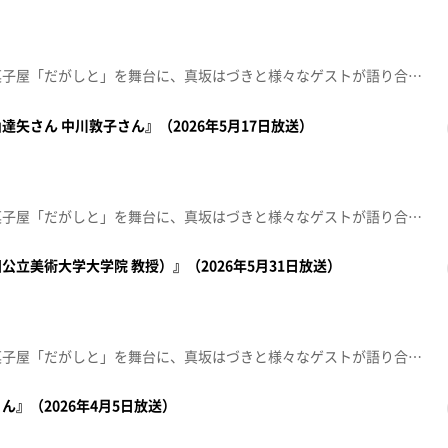
秋田のとある田舎町にある駄菓子屋「だがしと」を舞台に、真坂はづきと様々なゲストが語り合う秋田発の駄菓子トークバラエティ。今回のお客さんは仙北市を拠点に活動する劇団わらび座の俳優、川井田南さんと深谷雅之さん。舞台の魅力とは？わらび座だからこそできることとは？様々な質問で2人を深掘りしていく。さらに川井田さんの出身地、沖縄の超ローカル駄菓子も登場。不思議な食べ方に一同仰天！？【放送局】秋田朝日放送【放送日】2026年5月3日
a 亀山達矢さん 中川敦子さん』（2026年5月17日放送）
秋田のとある田舎町にある駄菓子屋「だがしと」を舞台に、真坂はづきと様々なゲストが語り合う秋田発の駄菓子トークバラエティ。今回のお客さんは、絵本や舞台美術で活躍する、tupera tuperaの亀山達矢さんと中川敦子さん。亀山さんが通った駄菓子屋の思い出や、「点取占い」に夢中だった幼少期を振り返る。さらに人気絵本「パンダ銭湯」はどう生まれた？誕生のヒントは、まさかの西部警察や長州＆江頭！？家族恒例行事“本気鬼”も公開！【放送局】秋田朝日放送【放送日】2026年5月17日
立美術大学大学院 教授）』（2026年5月31日放送）
秋田のとある田舎町にある駄菓子屋「だがしと」を舞台に、真坂はづきと様々なゲストが語り合う秋田発の駄菓子トークバラエティ。今回のお客さんは秋田公立美術大学大学院の教授でAIに造詣が深い飯倉宏治さん。キーワードから飯倉さんを深掘りしていくとともに、生成AIと一緒に「だがしと」の未来を考える。10年後に世界ロケをし、特番を作るためにはどうすれば良いのか！？【放送局】秋田朝日放送【放送日】2026年5月31日
』（2026年4月5日放送）