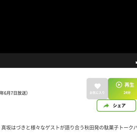
再生
年6月7日放送）
24
分
お気に入り
シェア
、真坂はづきと様々なゲストが語り合う秋田発の駄菓子トーク