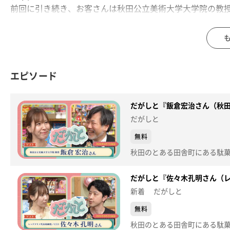
前回に引き続き、お客さんは秋田公立美術大学大学院の教授
生成AIと一緒に10周年特番に向けた10年計画を考えるが
さらに飯倉さんが作った数々のCG作品を見ながら、『CG
【放送局】秋田朝日放送
【放送日】2026年6月7日
エピソード
だがしと『飯倉宏治さん（秋田公
だがしと
無料
だがしと『佐々木孔明さん（レッ
新着 だがしと
無料