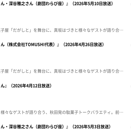
ん・深谷雅之さん（劇団わらび座）』（2026年5月10日放送）
秋田のとある田舎町にある駄菓子屋「だがしと」を舞台に、真坂はづきと様々なゲストが語り合う秋田発の駄菓子トークバラエティ。前回に引き続き、お客さんは仙北市を拠点に活動する劇団わらび座の俳優、川井田南さんと深谷雅之さん。「最近のマイブームは？」、「つい買ってしまうものは？」など一問一答で川井田さんと深谷さんをもっと深掘り！さらに、誰が酸っぱい駄菓子や苦いお茶を食べたり飲んだりしているかを当てる演技対決も。一体誰が嘘をついているのか。【放送局】秋田朝日放送【放送日】2026年5月10日
（株式会社TOMUSHI代表）』（2026年4月26日放送）
秋田のとある田舎町にある駄菓子屋「だがしと」を舞台に、真坂はづきと様々なゲストが語り合う秋田発の駄菓子トークバラエティ。今回のゲストは、カブトムシで循環型社会を目指すTOMUSHI代表・石田陽佑さん。実は今も家出中！？その真相とは？14歳で家を飛び出し、頼ったのは祖父母の存在。祖父母に支えられながら過ごした日々、そして高校中退に難関有名大学進学。“普通じゃない人生”の裏にある、驚きのストーリーに迫ります。【放送局】秋田朝日放送【放送日】2026年4月26日
』（2026年4月12日放送）
駄菓子屋を舞台に真坂はづきと様々なゲストが語り合う、秋田発の駄菓子トークバラエティ。前回に続き、ドラマやバラエティで活躍する高田純次さんを“お客さん”に迎え、長年地域に親しまれる商店や“秋田の台所”を巡る。懐かしの駄菓子に、軽快なトークも炸裂！秋田の魅力を詰め込んだ、だがしと流の “散歩”をお届けする。【放送局】秋田朝日放送【放送日】2026年4月12日
ん・深谷雅之さん（劇団わらび座）』（2026年5月3日放送）