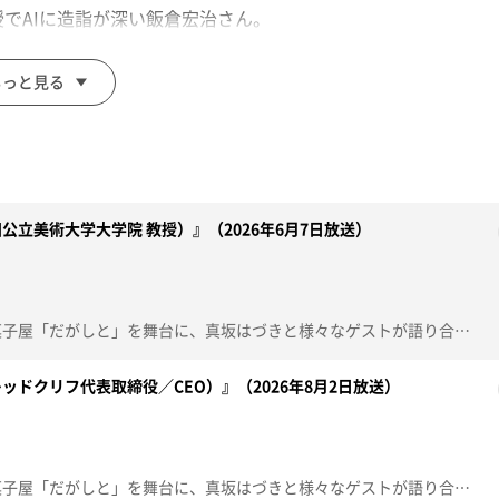
でAIに造詣が深い飯倉宏治さん。
、予想以上の堅実で現実的な回答が続出。
』と『複合芸術』というキーワードでまだまだ深掘りしていく。
もっと見る
立美術大学大学院 教授）』（2026年6月7日放送）
秋田のとある田舎町にある駄菓子屋「だがしと」を舞台に、真坂はづきと様々なゲストが語り合う秋田発の駄菓子トークバラエティ。前回に引き続き、お客さんは秋田公立美術大学大学院の教授でAIに造詣が深い飯倉宏治さん。生成AIと一緒に10周年特番に向けた10年計画を考えるが、予想以上の堅実で現実的な回答が続出。さらに飯倉さんが作った数々のCG作品を見ながら、『CG』と『複合芸術』というキーワードでまだまだ深掘りしていく。【放送局】秋田朝日放送【放送日】2026年6月7日
ドクリフ代表取締役／CEO）』（2026年8月2日放送）
秋田のとある田舎町にある駄菓子屋「だがしと」を舞台に、真坂はづきと様々なゲストが語り合う秋田発の駄菓子トークバラエティ。前回に引き続きお客さんは秋田市出身、ドローンショーを企画・運営するレッドクリフの代表取締役／CEOの佐々木孔明さん。レッドクリフ設立からドローンショーとの出会い！今では全国各地の大型イベントで観る人を魅了する空のエンターテインメント。実現に至るまでの苦労も。さらに佐々木さんが見据えるドローンショーのこれからについても深掘りする。迫力満点のドローンショーもたっぷり。【放送局】秋田朝日放送【放送日】2026年8月2日