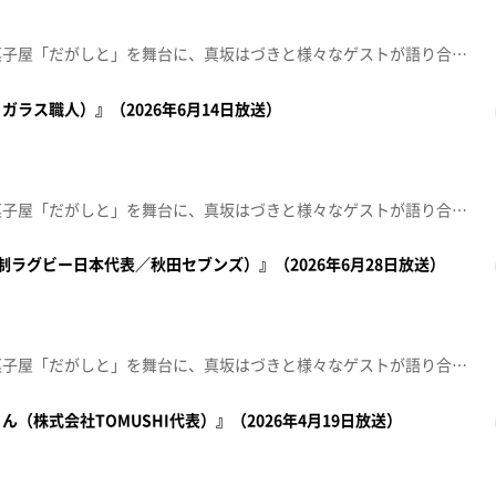
秋田のとある田舎町にある駄菓子屋「だがしと」を舞台に、真坂はづきと様々なゲストが語り合う秋田発の駄菓子トークバラエティ。ゲストは芸能生活約50年、ドラマやバラエティで今なお第一線で活躍する高田純次さん！好きな駄菓子や芸能界に入ったきっかけ、さらには思い出の番組やじゅん散歩まで高田さんを深掘り！でもやっぱり自由気ままな適当トークが炸裂！？【放送局】秋田朝日放送【放送日】2026年4月5日
ラス職人）』（2026年6月14日放送）
秋田のとある田舎町にある駄菓子屋「だがしと」を舞台に、真坂はづきと様々なゲストが語り合う秋田発の駄菓子トークバラエティ。今回のお客さんは、秋田市で工房を営む吹きガラス職人・小松聡一さん。「英語が話せれば、もっと多くの人と話せる」。そんな思いから海を渡った少年が、カナダで出会ったのはガラス職人の世界だった。吹きガラス職人・小松聡一さんが、自身の人生の転機を語る。【放送局】秋田朝日放送【放送日】2026年6月14日
制ラグビー日本代表／秋田セブンズ）』（2026年6月28日放送）
秋田のとある田舎町にある駄菓子屋「だがしと」を舞台に、真坂はづきと様々なゲストが語り合う秋田発の駄菓子トークバラエティ。今回のお客さんはパリ五輪の7人制ラグビー日本代表で秋田セブンズの丸尾崇真さん。幼少期からラグビーに取り組んできた丸尾さんの秋田から世界を見据える思いと、その大きな目標に迫る。そのストイックさにはづきも驚き！？駄菓子選びでは甘いものが好きというちょっぴり意外な一面も…。【放送局】秋田朝日放送【放送日】2026年6月28日
（株式会社TOMUSHI代表）』（2026年4月19日放送）