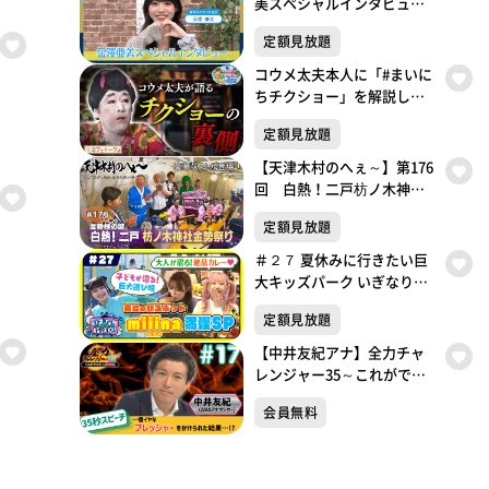
美スペシャルインタビュ
ー！
定額見放題
コウメ太夫本人に「#まいに
ちチクショー」を解説して
もらったら奥が深すぎた。
定額見放題
#2
【天津木村のへぇ～】第176
回 白熱！二戸枋ノ木神社
金勢祭り・・・金勢様シリ
定額見放題
ーズ最終話
＃２７ 夏休みに行きたい巨
大キッズパーク いぎなり放
送中！【未公開シーンあ
定額見放題
り】
【中井友紀アナ】全力チャ
レンジャー35～これができ
たら冠番組～35秒スピーチ
会員無料
チャレンジ