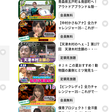
青森県五戸町＆南部町へ！
アウトドアブランド＆隠れ
家ジェラート！体感速度
会員無料
150km/h！レーシングカー
ト対決
【中村かさねアナ】全力チ
ャレンジャー35～これがで
きたら冠番組～35秒スピー
会員無料
チチャレンジ
【天津木村のへぇ～】第177
回 天津木村念願の・・・
義経北行伝説序章①
定額見放題
＃２８ この夏おすすめ！動
物園の裏側ヒミツ発見ＳＰ
いぎなり放送中！【未公開
定額見放題
シーンあり】
【ピンクレディ】全力チャ
レンジャー35～これができ
たら冠番組～35秒スピーチ
会員無料
チャレンジ
僕青プロジェクト！金澤亜