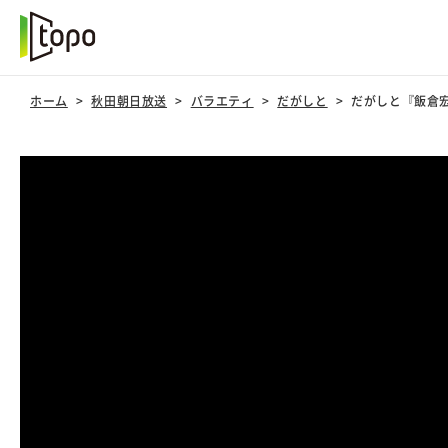
ホーム
秋田朝日放送
バラエティ
だがしと
だがしと『飯倉宏