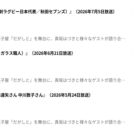
制ラグビー日本代表／秋田セブンズ）』（2026年7月5日放送）
秋田のとある田舎町にある駄菓子屋「だがしと」を舞台に、真坂はづきと様々なゲストが語り合う秋田発の駄菓子トークバラエティ。前回に引き続き、お客さんはパリ五輪の7人制ラグビー日本代表で秋田セブンズの丸尾崇真さん。日本代表として臨んだパリ五輪、発足1年目の秋田セブンズで達成した日本一。オックスフォードを目指す中で、ラグビーに対しても熱い思いが芽生えていく。秋田から世界を見据える丸尾さんの思いは？【放送局】秋田朝日放送【放送日】2026年7月5日
ラス職人）』（2026年6月21日放送）
秋田のとある田舎町にある駄菓子屋「だがしと」を舞台に、真坂はづきと様々なゲストが語り合う秋田発の駄菓子トークバラエティ。引き続き、吹きガラス職人・小松聡一さん。カナダ留学をきっかけに、ガラス職人の道を志し、単身イタリアへ渡ってヴェネチアングラスの本場で修業を積む。その中で技術だけでなく、ある“気づき”を得ることに。2006年には秋田に自身のガラス工房を設立し、現在に至るまで作品を生み出し続けている。愛犬「ムーコ」と共に過ごした16年の暮らしも語る。さらに工房では「うまい棒入れ」の制作にも挑戦！【放送局】秋田朝日放送【放送日】2026年6月21日
a 亀山達矢さん 中川敦子さん』（2026年5月24日放送）
秋田のとある田舎町にある駄菓子屋「だがしと」を舞台に、真坂はづきと様々なゲストが語り合う秋田発の駄菓子トークバラエティ。お客さんは引き続き、絵本や舞台美術で活躍する、tupera tuperaの亀山達矢さん、中川敦子さん。「うんこしりとり」は、亀山さんが幼少期から続けていた“うんこしりとり”遊びが原点だった！？テンポよくうんこしりとり対決！さらに「わくせいキャベジ動物図鑑」の不思議な世界を深掘り。真坂はづきが発見した、新種動物を実際にイラスト化！tupera tuperaを間近に感じられる展覧会会場へ向かい作品の魅力を体感！【放送局】秋田朝日放送【放送日】2026年5月24日