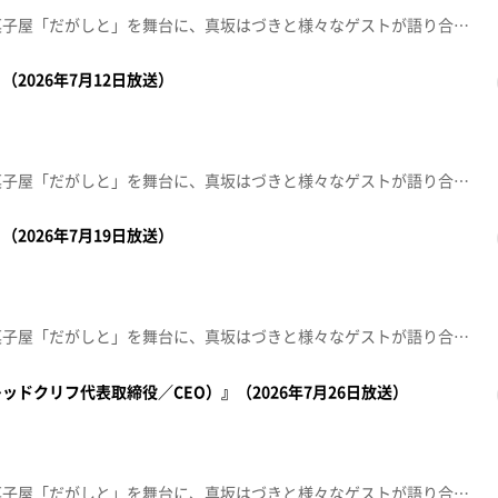
秋田のとある田舎町にある駄菓子屋「だがしと」を舞台に、真坂はづきと様々なゲストが語り合う秋田発の駄菓子トークバラエティ。今回のゲストは、カブトムシで循環型社会を目指すTOMUSHI代表・石田陽佑さん。実は今も家出中！？その真相とは？14歳で家を飛び出し、頼ったのは祖父母の存在。祖父母に支えられながら過ごした日々、そして高校中退に難関有名大学進学。“普通じゃない人生”の裏にある、驚きのストーリーに迫ります。【放送局】秋田朝日放送【放送日】2026年4月19日
2026年7月12日放送）
秋田のとある田舎町にある駄菓子屋「だがしと」を舞台に、真坂はづきと様々なゲストが語り合う秋田発の駄菓子トークバラエティ。今回のお客さんはお笑い芸人のHEY！たくちゃん。アゴモノマネを生み出し一世を風靡！さらにラーメン店「鬼そば藤谷」をオープンさせラーメン界でも活躍する、芸人＆ラーメンの二刀流。“あの”方々のアゴマネをたっぷり披露。アゴマネ誕生秘話も。そしてうまい棒愛が溢れるHEY！たくちゃんが利きうまい棒にも挑戦する。【放送局】秋田朝日放送【放送日】2026年7月12日
2026年7月19日放送）
秋田のとある田舎町にある駄菓子屋「だがしと」を舞台に、真坂はづきと様々なゲストが語り合う秋田発の駄菓子トークバラエティ。前回に引き続きお客さんはお笑い芸人のHEY！たくちゃん。アゴモノマネを生み出し一世を風靡！さらにラーメン店「鬼そば藤谷」をオープンさせラーメン界でも活躍する、芸人＆ラーメンの二刀流。“ラーメンの師”との出会いや全国的に有名なあの災害の裏話も。さらに、だがしとでラーメンを作る「出張！鬼そば藤谷」に秋田移住秘話もたっぷり語る。【放送局】秋田朝日放送【放送日】2026年7月19日
ドクリフ代表取締役／CEO）』（2026年7月26日放送）
秋田のとある田舎町にある駄菓子屋「だがしと」を舞台に、真坂はづきと様々なゲストが語り合う秋田発の駄菓子トークバラエティ。今回のお客さんは秋田市出身、ドローンショーを企画・運営するレッドクリフの代表取締役／CEOの佐々木孔明さん。大阪・関西万博や全国の花火大会など各地の大型イベントなどでドローンショーを実施している。所有するギネス記録にドローンとの出会いも語る。ドローンショーのようにスケールの大きい駄菓子選びも必見。【放送局】秋田朝日放送【放送日】2026年7月26日