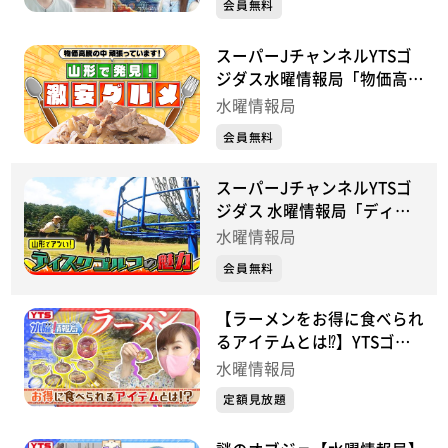
会員無料
スーパーJチャンネルYTSゴ
ジダス水曜情報局「物価高騰
の中頑張っています！山形で
水曜情報局
発見 激安グルメ」
会員無料
スーパーJチャンネルYTSゴ
ジダス 水曜情報局「ディス
クゴルフの魅力」
水曜情報局
会員無料
【ラーメンをお得に食べられ
るアイテムとは⁉】YTSゴジ
ダス・水曜情報局
水曜情報局
定額見放題