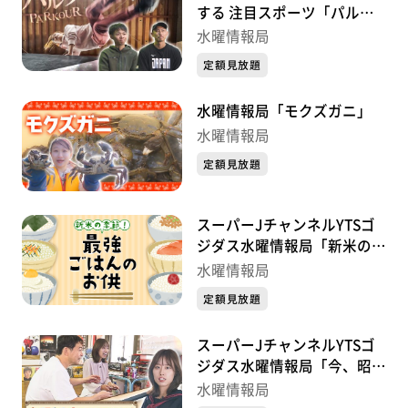
する 注目スポーツ「パルク
ール」」
水曜情報局
定額見放題
水曜情報局「モクズガニ」
水曜情報局
定額見放題
スーパーJチャンネルYTSゴ
ジダス水曜情報局「新米の季
節！最強ごはんのお供 」
水曜情報局
定額見放題
スーパーJチャンネルYTSゴ
ジダス水曜情報局「今、昭和
レトロがアツい！」
水曜情報局