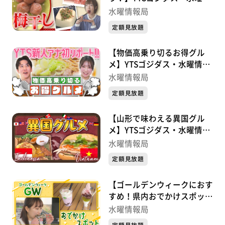
報局
水曜情報局
定額見放題
【物価高乗り切るお得グル
メ】YTSゴジダス・水曜情報
局
水曜情報局
定額見放題
【山形で味わえる異国グル
メ】YTSゴジダス・水曜情報
局
水曜情報局
定額見放題
【ゴールデンウィークにおす
すめ！県内おでかけスポッ
ト】YTSゴジダス・水曜情報
水曜情報局
局