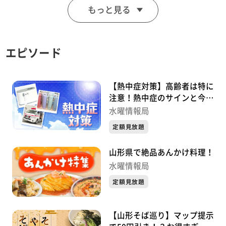
もっと見る
ムに挑戦です！結果は・・・！
エピソード
【熱中症対策】高齢者は特に
注意！熱中症のサインと今か
らできる夏の備え YTSゴジダ
水曜情報局
ス水曜情報局
定額見放題
山形県で絶品あんかけ料理！
水曜情報局
定額見放題
【山形そば巡り】マップ提示