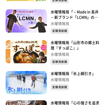
定額見放題
水曜情報局「～Made in 長井
～新ブランド「LCMN」の魅
力」
水曜情報局
定額見放題
水曜情報局「山形市の郷土料
理『すっぽこ』」
水曜情報局
定額見放題
水曜情報局「氷上綱引き」
水曜情報局
定額見放題
水曜情報局「心の強さを追求