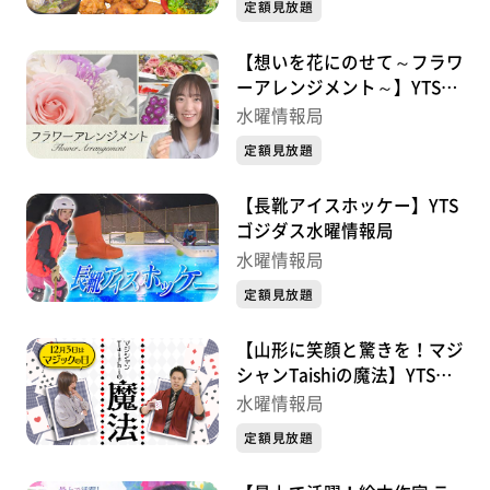
定額見放題
【想いを花にのせて～フラワ
ーアレンジメント～】YTSゴ
ジダス水曜情報局
水曜情報局
定額見放題
【長靴アイスホッケー】YTS
ゴジダス水曜情報局
水曜情報局
定額見放題
【山形に笑顔と驚きを！マジ
シャンTaishiの魔法】YTSゴ
ジダス水曜情報局
水曜情報局
定額見放題