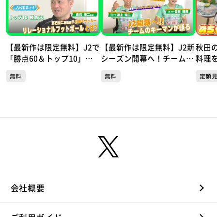
【最新作は限定無料】J2で
【最新作は限定無料】J2新
秋田
「勝点60＆トップ10」目
シーズン開幕へ！チーム得
料理を
指す！ 元高校教師の倉石
票数1位の澤上選手とフェ
編①
無料
無料
定額
圭二新監督が掲げる「リレ
アプレー賞受賞の音泉選手
〇〇
ーショナルフットボール」
が語る ヴァンラーレ八戸
とは？ J2ヴァンラーレ八
トーク完全版
戸トーク完全版
会社概要