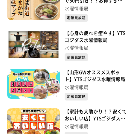
で50円引き！？お得すぎる
スタンプラリーで名店27軒
水曜情報局
を制覇せよ YTSゴジダス水曜
定額見放題
情報局
【心身の疲れを癒やす】YTS
ゴジダス水曜情報局
水曜情報局
定額見放題
【山形GWオススメスポッ
ト】YTSゴジダス水曜情報局
水曜情報局
定額見放題
【家計も大助かり！？安くて
おいしい店】YTSゴジダス水
曜情報局
水曜情報局