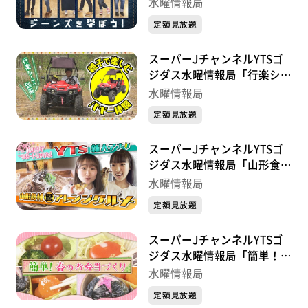
を学ぼう！」
水曜情報局
定額見放題
スーパーJチャンネルYTSゴ
ジダス水曜情報局「行楽シー
ズン到来！親子で楽しむバギ
水曜情報局
ー体験」
定額見放題
スーパーJチャンネルYTSゴ
ジダス水曜情報局「山形食材
アレンジグルメ×新人アナリ
水曜情報局
ポ」
定額見放題
スーパーJチャンネルYTSゴ
ジダス水曜情報局「簡単！春
のお弁当づくり」
水曜情報局
定額見放題