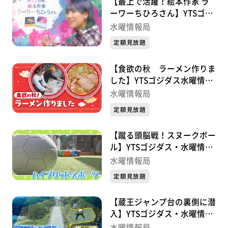
【最上で活躍！絵本作家 ラ
ーワーちひろさん】YTSゴジ
ダス水曜情報局
水曜情報局
定額見放題
【食欲の秋 ラーメン作りま
した】YTSゴジダス水曜情報
局
水曜情報局
定額見放題
【蹴る頭脳戦！スヌークボー
ル】YTSゴジダス・水曜情報
局
水曜情報局
定額見放題
【蔵王ジャンプ台の裏側に潜
入】YTSゴジダス・水曜情報
局
水曜情報局