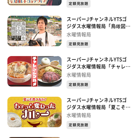
定額見放題
スーパーJチャンネルYTSゴ
ジダス水曜情報局「鳥瞰図を
超える超瞰図 ー藤原泰佑の
水曜情報局
魅力ー」
定額見放題
スーパーJチャンネルYTSゴ
ジダス水曜情報局「チャレン
ジグルメ」
水曜情報局
定額見放題
スーパーJチャンネルYTSゴ
ジダス水曜情報局「夏こそ食
べたい！ちょっと変わったカ
水曜情報局
レー」
定額見放題