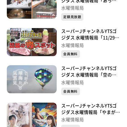
ジダス 水曜情報局「あった
かアウトドア特集」
水曜情報局
定額見放題
スーパーJチャンネルYTSゴ
ジダス 水曜情報局「11/29い
い肉の日 話題の肉スポッ
水曜情報局
ト」
会員無料
スーパーJチャンネルYTSゴ
ジダス 水曜情報局「空の旅
気球で雲海が見たい」
水曜情報局
会員無料
スーパーJチャンネルYTSゴ
ジダス水曜情報局「やまがた
秋のアート特集」
水曜情報局