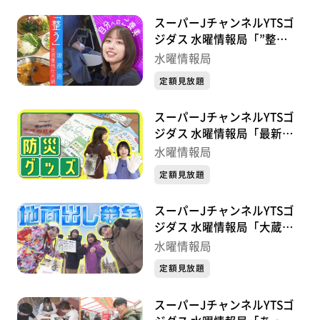
スーパーJチャンネルYTSゴ
ジダス 水曜情報局「”整
う”自分へのご褒美」
水曜情報局
定額見放題
スーパーJチャンネルYTSゴ
ジダス 水曜情報局「最新お
すすめ防災グッズ」
水曜情報局
定額見放題
スーパーJチャンネルYTSゴ
ジダス 水曜情報局「大蔵村
肘折の「地面出し競争」に参
水曜情報局
戦！」
定額見放題
スーパーJチャンネルYTSゴ