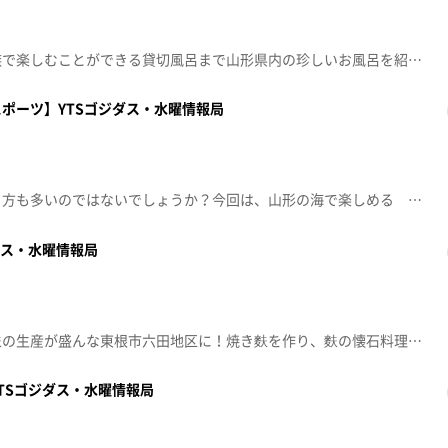
ダイナミックなお風呂から家族で楽しむことができる貸切風呂まで山形県内の珍しいお風呂を紹介します。#和田孝太郎 #山形テレビ2025年8月27日（水）放送
ポーツ】YTSゴジダス・水曜情報局
いまの時期、夏を満喫している方も多いのではないでしょうか？今回は、山形の海で楽しめる ちょっと珍しいマリンスポーツを紹介します。夏の素敵な思い出になること、間違いなしです！2025年8月13日（水）放送
ダス・水曜情報局
麩山アナウンサーが山形県の麩の生産が盛んな東根市六田地区に！焼き麩を作り、麩の懐石料理を味わうなど麩の魅力に迫ります！2025年8月6日（水）放送
TSゴジダス・水曜情報局