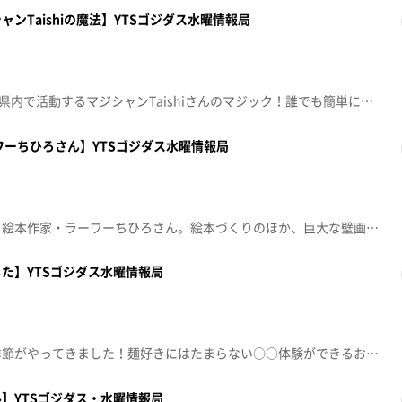
ンTaishiの魔法】YTSゴジダス水曜情報局
12月3日はマジックの日。山形県内で活動するマジシャンTaishiさんのマジック！誰でも簡単にできるマジックもご紹介します。2025年12月3日（水）放送
ワーちひろさん】YTSゴジダス水曜情報局
最上地域を中心に活躍している絵本作家・ラーワーちひろさん。絵本づくりのほか、巨大な壁画も手掛けるラーワーさんに絵本に込める子どもたちへの思いや活動のルーツを聞きました。2025年11月19日（水）放送
た】YTSゴジダス水曜情報局
寒くなり、ラーメンが恋しい季節がやってきました！麺好きにはたまらない○○体験ができるお店を紹介します。2025年11月5日（水）放送
】YTSゴジダス・水曜情報局