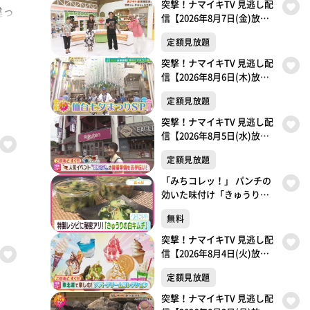
突撃！ナマイキTV 見逃し配
違っ
信【2026年8月7日(金)放送
分】
定額見放題
突撃！ナマイキTV 見逃し配
信【2026年8月6日(木)放送
分】
定額見放題
突撃！ナマイキTV 見逃し配
信【2026年8月5日(水)放送
分】
定額見放題
「みちコレッ！」 パンチの
効いた味付け「きゅうりの
白キムチ」【青葉区・森の
無料
駅】
突撃！ナマイキTV 見逃し配
信【2026年8月4日(火)放送
分】
定額見放題
突撃！ナマイキTV 見逃し配