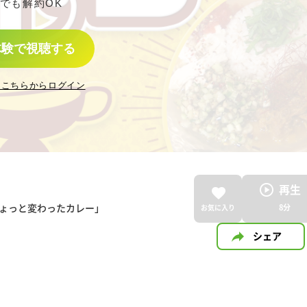
でも解約OK
体験で視聴する
はこちらからログイン
再生
ちょっと変わったカレー」
8
分
お気に入り
シェア