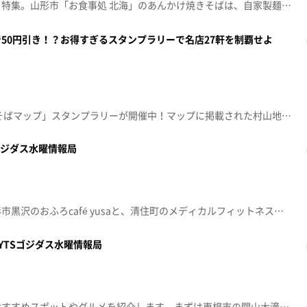
山形県内の人気あんかけ料理を特集。山形市「お食事処 北海」のあんかけ焼きそばは、自家製麺と具だくさんのとろみあんで人気。また、かきたまラーメンもおすすめです。そして「中国料理 林商」は、ふわふわえびチリソースチャーハンが好評で、牛もつ四川風ラーメンも人気。さらに金山町にある人気店「お好み食堂 金多楼」は、スーラータンメン玉子とじ。熱々のスープとこだわりの自家製麺が特徴です。もっちろんニラそばも。家族経営の温かい雰囲気も魅力です。
50円引き！？お得すぎるスタンプラリーで名店27軒を制覇せよ
山形県で「そば街道やまがた そばマップ」スタンプラリーが開催中！マップに掲載された村山地方のそば店27店舗を巡り、注文前にマップを提示するだけで、割引やミニデザートなどお店ごとのお得なサービスが受けられます。今回は、山寺の麓にある人気店「信敬坊」の"山形牛 里芋そば"と、創業120年の老舗「むら熊」の"冷やしたぬきそば"を紹介。山形ならではの絶品そばを堪能します。▼スタンプラリー特典・スタンプ3つで抽選に応募可能（温泉入浴券・県産グルメなど12種類の賞品から選べる）・全店舗制覇でオリジナル平清水焼きの器をプレゼント▼マップ配布場所文翔館、観光情報センターなど山形麺類食堂協同組合の有志が「もっと多くの人に山形のそばを楽しんでほしい」という思いで作成したマップです。この機会にぜひ、山形のそば巡りを楽しんでみてください！2026年5月20日（水）
ゴジダス水曜情報局
新年度の疲れを癒すため、山形市黒沢のおふろcafé yusaと、清住町のメディカルフィットネス＋スパ『ラ・ヴィータ』を紹介。おふろcafé yusaは温泉やサウナ、カフェスペースが充実し、リラックスできる施設。サウナでは本格的なロウリュ体験やととのいスペースがあり、多くの本や地元食材メニューも楽しめます。スパ ラ・ヴィータではヨガの体験を通して、心身のリフレッシュや柔軟性、集中力向上が期待できると実感。日常にヨガや温泉などを取り入れ、疲労回復や気分転換に役立ててみてはいかがでしょうか。2026年5月6日（水）
YTSゴジダス水曜情報局
大型連休に向け、山形県内のおすすめスポットやグルメを紹介します。まずは東根市の関山大滝で、マイナスイオンあふれる癒しの絶景を満喫。隣接する大滝ドライブイン 泉やでは、おでんやイワナの塩焼きなど地元グルメを堪能できます。続いて、山形駅近くのさけ家こんこんでは、角打ちスタイルで多彩な県内日本酒の飲み比べや、お酒に合うおつまみを手軽に楽しめるのも魅力。遠出せずとも身近な自然や食、地域文化の再発見ができる連休の過ごし方を提案します。2026年4月22日（水）