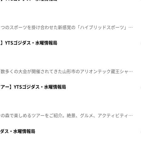
スポーツの秋！にちなんで、２つのスポーツを掛け合わせた新感覚の「ハイブリッドスポーツ」を紹介します。子どもから大人まで誰でも楽しめます！2025年10月8日（水）放送
】YTSゴジダス・水曜情報局
「サマースキージャンプ」など数多くの大会が開催されてきた山形市のアリオンテック蔵王シャンツェ。その裏側に森山アナウンサーが潜入。ジャンプ台に登ると、急な傾斜やその高さに驚きの連続です！2025年9月24日（水）放送
アー】YTSゴジダス・水曜情報局
この秋おすすめ！小国町・ブナの森で楽しめるツアーをご紹介。絶景、グルメ、アクティビティなど盛りだくさんです！2025年9月10日（水）放送
ジダス・水曜情報局