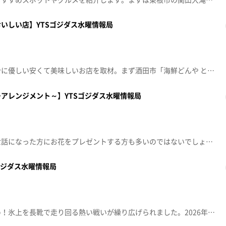
いしい店】YTSゴジダス水曜情報局
新年度の値上げが続く中、家計に優しい安くて美味しいお店を取材。まず酒田市「海鮮どんや とびしま」では、新鮮な庄内浜の魚を市場関係者も通う500円朝定食で提供。山形市「フードセンターたかき南原店」は、炊き立て県産米や揚げたておかずの弁当を333円から販売、幅広い客層に人気です。韓国料理店「くま３びき」では名物お母さんが提供する500円ランチが評判。どの店もコスパや地元食材にこだわり、利用客への愛情が感じられるお店ばかりでした。2026年4月8日（水）
アレンジメント～】YTSゴジダス水曜情報局
春は出会いと別れの季節。お世話になった方にお花をプレゼントする方も多いのではないでしょうか？自分流にアレンジできる手作りのお花を紹介します🌼2026年3月25日（水）
ゴジダス水曜情報局
冬の運動不足解消にもおすすめ！氷上を長靴で走り回る熱い戦いが繰り広げられました。2026年1月14日（水）放送