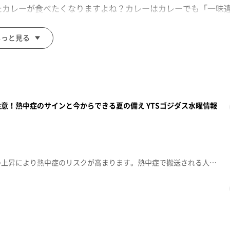
たカレーが食べたくなりますよね？カレーはカレーでも「一味
もっと見る
意！熱中症のサインと今からできる夏の備え YTSゴジダス水曜情報
これからの季節、気温や湿度の上昇により熱中症のリスクが高まります。熱中症で搬送される人の約半数は、自宅や屋内で発生しており、エアコンを適切に使用しないことも一因です。特に山形のような盆地では、日中の熱が夜になっても逃げにくく、就寝中にも注意が必要です。また、高齢者は喉の渇きや暑さを感じにくく、気づいた時には症状が進んでいる場合があります。家族や周囲の人によるこまめな見守り、水分の準備なども大切です。熱中症を防ぐためには、エアコンの適切な使用、こまめな水分補給、冷感グッズの活用など、早めの対策が重要です。もし熱中症が疑われる場合は、涼しい場所へ移動し、衣服を緩めて、首や脇、足の付け根などを冷やしましょう。自分で水分が取れない、反応が鈍いなどの場合は、すぐに119番通報してください。番組では、山形市消防本部の方に熱中症の予防法や応急処置について伺ったほか、暑さ対策グッズも紹介します。正しい知識と早めの備えで、健康的に夏を過ごしましょう。※山形市などでは、健康や医療に関することを相談できる「24時間健康・医療相談サービス」もあります。119番通報を迷う場合などに活用できます。電話：0120-023-660（山形市・山辺町・中山町）