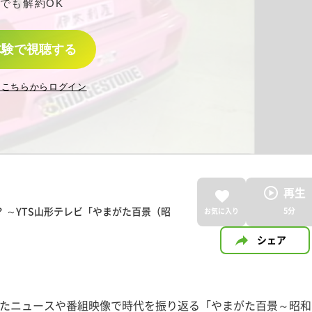
でも解約OK
体験で視聴する
はこちらからログイン
再生
 ～YTS山形テレビ「やまがた百景（昭
5
分
お気に入り
シェア
いたニュースや番組映像で時代を振り返る「やまがた百景～昭和