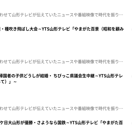
昭和100年という節目の年に合わせて山形テレビが伝えていたニュースや番組映像で時代を振り返る「やまがた百景～昭和を顧みて～」昭和60年 飛島海水浴場が完成昭和57年 ウインドサーフィン選手権昭和62年 家庭婦人洋上セミナー昭和62年 サクラマスの海中飼育昭和58年 海底油田の探索開始昭和55年 波力発電船「海明」一般送電昭和59年 「鬼のくる海」放送昭和63年 庄内浜 八乙女洞窟のコウモリ
・種吹き飛ばし大会～YTS山形テレビ「やまがた百景（昭和を顧み
昭和100年という節目の年に合わせて山形テレビが伝えていたニュースや番組映像で時代を振り返る「やまがた百景～昭和を顧みて～」昭和46年 サクランボ娘昭和46年 サクランボ缶詰作業昭和58年 サクランボ選別機試運転昭和52年 サクランボ輸入阻止街頭活動昭和53年 アメリカ産初輸入昭和62年 新品種の申請ラッシュ昭和54年 さくらんぼマラソン大会昭和61年 サクランボ種吹き飛ばし大会昭和63年 トルコ・ギレスン市と姉妹都市昭和63年 園芸推進大会でサクランボの唄披露
国帰国者の子供どうしが結婚・ ちびっこ県議会生中継～YTS山形テレ
みて）」～
昭和100年という節目の年に合わせて山形テレビが伝えていたニュースや番組映像で時代を振り返る「やまがた百景～昭和を顧みて～」昭和47年 子供大会で人形劇昭和55年 小学生座禅合宿昭和48年 凧あげ大会 昭和62年 三輪車レース昭和56年 こども銀行表彰式昭和58年 ちびっこ県議会生中継昭和53年 知事さんと子どものつどい昭和58年 中国帰国者の子供どうしが結婚昭和63年 子供服にもDCブランド
バスケ日大山形が優勝・さようなら国鉄～YTS山形テレビ「やまがた百