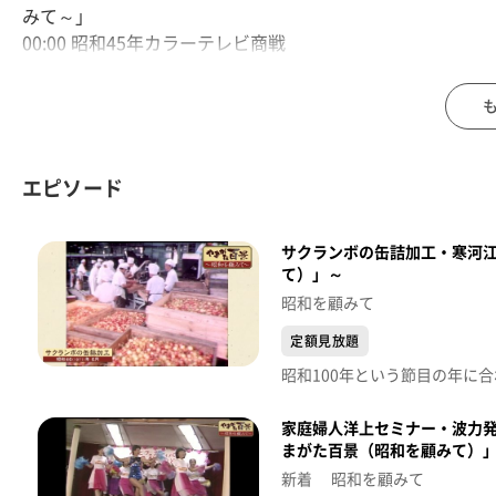
みて～」
00:00 昭和45年カラーテレビ商戦
00:25 昭和62年 ヤングフェスティバル
00:51 昭和49年 チャンネルはU①鳥海山に大蛇がいる！？
01:52 昭和60年 旧朝日村のタキタロウ調査
02:45 昭和51年 酒田東が秋季東北大会準優勝
03:16 昭和53年 酒田大火復興地域に大型店OPEN
エピソード
03:35 昭和59年 酒田どんしゃんまつり
03:51 昭和62年 もがみ大産業まつり
サクランボの缶詰加工・寒河江
04:12 昭和63年 フラワー長井線が開業
て）」～
04:40 昭和63年 オリンピックと競うリレーマラソン
昭和を顧みて
定額見放題
家庭婦人洋上セミナー・波力発
まがた百景（昭和を顧みて）
新着 昭和を顧みて