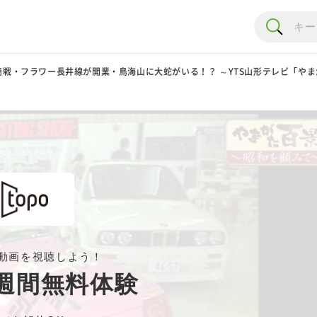
商戦・フラワー長井線が開業・鳥海山に大蛇がいる！？ ～YTS山形テレビ「や
動画を視聴しよう！
週間無料体験