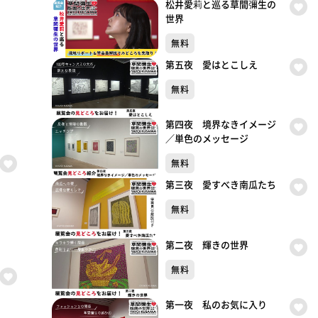
松井愛莉と巡る草間彌生の
世界
無料
第五夜 愛はとこしえ
無料
第四夜 境界なきイメージ
／単色のメッセージ
無料
第三夜 愛すべき南瓜たち
無料
第二夜 輝きの世界
無料
第一夜 私のお気に入り