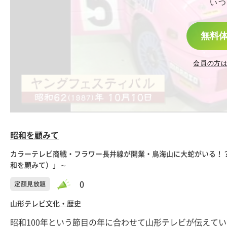
いつ
無料
会員の方
昭和を顧みて
カラーテレビ商戦・フラワー長井線が開業・鳥海山に大蛇がいる！？
和を顧みて）」～
0
定額見放題
山形テレビ
文化・歴史
昭和100年という節目の年に合わせて山形テレビが伝えて