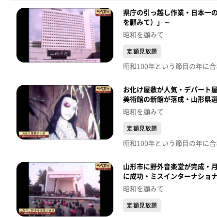
県庁の引っ越し作業・日本一の
を顧みて）」～
昭和を顧みて
定額見放題
お化け屋敷が人気・デパート
美術館の新館が落成・山形県選
景（昭和を顧みて）」～
昭和を顧みて
定額見放題
山形市に野外音楽堂が完成・
に成功・ミスインターナショナ
昭和を顧みて
定額見放題