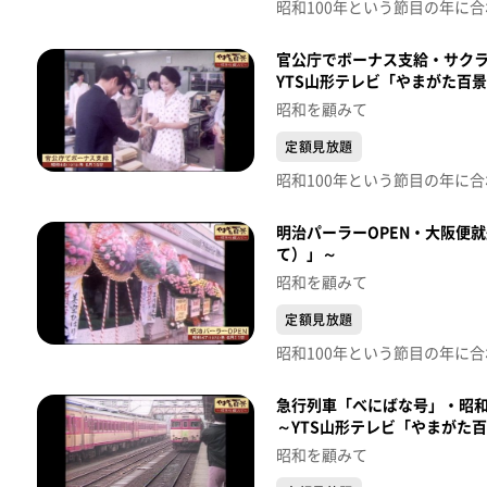
官公庁でボーナス支給・サクラ
YTS山形テレビ「やまがた百
昭和を顧みて
定額見放題
明治パーラーOPEN・大阪便
て）」～
昭和を顧みて
定額見放題
急行列車「べにばな号」・昭和
～YTS山形テレビ「やまがた
昭和を顧みて