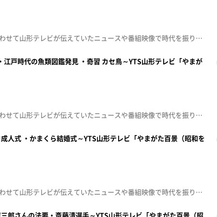
昭和100年という節目の年に合わせて山形テレビが伝えていたニュースや番組映像で時代を振り返る「やまがた百景～昭和を顧みて～」00:05 昭和49年 鳥海山噴火01:06 昭和57年 UFO110番設置01:48 昭和48年 入学おめでとうヒーローショー02:10 昭和48年 高校の合格発表02:31 昭和57年 選抜高校バスケ日大山形が優勝 03:11 昭和47年 ママさんバレーボール03:34 昭和55年 ジャンプ80やまがた 経営者100人100分討論04:23 昭和54年 庄内ナンバー交付05:00 昭和62年 スパイクタイヤ調査05:30 昭和62年 さようなら国鉄
・江戸時代の魚類図鑑発見 ・奇習 カセ鳥～YTS山形テレビ「やまが
昭和100年という節目の年に合わせて山形テレビが伝えていたニュースや番組映像で時代を振り返る「やまがた百景～昭和を顧みて～」00:05 昭和51年 奇習 カセ鳥00:34 昭和60年 割烹調理師会 包丁式01:02 昭和60年 江戸時代の魚類図鑑発見01:38 昭和51年 観光映画「最上川の詩」ロケ02:03 昭和59年 小林綾子さん おしん像と対面 02:36 昭和61年 全国雪ダルマまつり03:07 昭和61年 雪の降る町を 鶴岡音楽祭03:35 昭和61年 大井沢中継局開局記念番組「ようこそ冬の西川町へ」04:22 昭和61年 開局15周年「なるほど・ザ・山形」
成人式 ・かまくら結婚式～YTS山形テレビ「やまがた百景（昭和を
昭和100年という節目の年に合わせて山形テレビが伝えていたニュースや番組映像で時代を振り返る「やまがた百景～昭和を顧みて～」00:05 昭和53年 幻の地駒 最上駒00:29 昭和57年 幻の高安犬が発見？01:11 昭和53年 天満神社の絵馬に外国語01:31 昭和54年 第１回山形県青年洋上大学02:31 昭和62年 ディスコ成人式 03:01 昭和62年 かまくら結婚式 03:24 昭和55年 蔵王雪像コンクール03:46 昭和60年 蔵王スーパーソリ大会04:24 昭和54年 蔵王インタースキー
三郎さんの法要・斎藤清選手～YTS山形テレビ「やまがた百景（昭