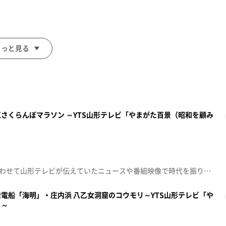
もっと見る
さくらんぼマラソン ～YTS山形テレビ「やまがた百景（昭和を顧み
昭和100年という節目の年に合わせて山形テレビが伝えていたニュースや番組映像で時代を振り返る「やまがた百景～昭和を顧みて～」00:00 昭和46年 サクランボの缶詰加工00:36 昭和54年 寒河江さくらんぼマラソン
電船「海明」・庄内浜 八乙女洞窟のコウモリ～YTS山形テレビ「や
」～