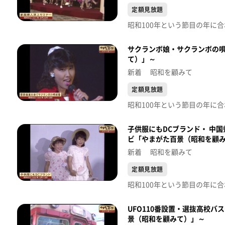
定額見放題
サクランボ娘・サクランボの唄
て）」～
新着 昭和を顧みて
定額見放題
子供服にもDCブランド・ 中
ビ「やまがた百景（昭和を顧
新着 昭和を顧みて
定額見放題
UFO110番設置・選抜高校
景（昭和を顧みて）」～