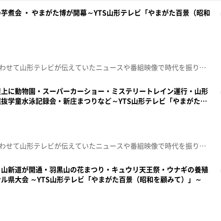
芋煮会 ・ やまがた博が開幕～YTS山形テレビ「やまがた百景（昭和
昭和100年という節目の年に合わせて山形テレビが伝えていたニュースや番組映像で時代を振り返る「やまがた百景～昭和を顧みて～」00:00 昭和50年 県庁の引っ越し作業00:36 昭和51年 芋煮会でにぎわう01:21 平成元年 日本一の芋煮会 01:48 昭和47年ファミリーボウルOPEN02:05 昭和61年全日本下駄飛ばし02:31 昭和63年山下泰裕さん指導02:59 昭和62年 遅筆堂文庫がオープン03:26 昭和60年 開局15周年記念特番「気分は芭蕉で600里」04:13 昭和57年 やまがた博が開幕
屋上に動物園・スーパーカーショー・ミステリートレイン運行・山形
抜学童水泳記録会・新庄まつりなど～YTS山形テレビ「やまがた百
昭和100年という節目の年に合わせて山形テレビが伝えていたニュースや番組映像で時代を振り返る「やまがた百景～昭和を顧みて～」00:00 昭和48年 お化け屋敷が人気00:28 昭和50年 デパート屋上に動物園00:54 昭和52年 スーパーカーショー01:13 昭和55年 ミステリートレイン運行01:43 昭和60年 山形美術館の新館が落成02:29 昭和56年 山形県選抜学童水泳記録会03:04 昭和54年 新庄まつり03:56 昭和59年 庶民信仰「おなかま」公開04:22 昭和62年 海中結婚式
月山新道が開通・羽黒山の花まつり・キュウリ天王祭・ウナギの養殖
ル県大会 ～YTS山形テレビ「やまがた百景（昭和を顧みて）」～