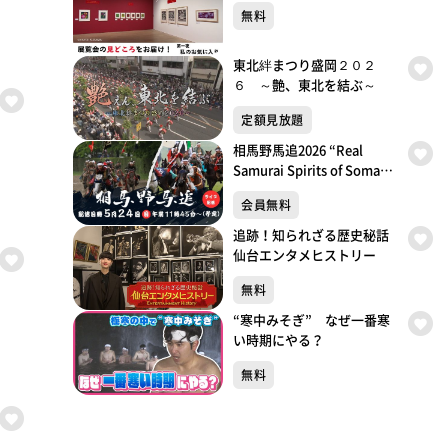
無料
東北絆まつり盛岡２０２
６ ～艶、東北を結ぶ～
定額見放題
相馬野馬追2026 “Real
Samurai Spirits of Soma
Nomaoi: Live Streaming”
会員無料
追跡！知られざる歴史秘話
仙台エンタメヒストリー
無料
“寒中みそぎ” なぜ一番寒
い時期にやる？
無料