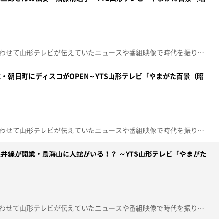
昭和100年という節目の年に合わせて山形テレビが伝えていたニュースや番組映像で時代を振り返る「やまがた百景～昭和を顧みて～」00:05 昭和46年 臼づくり最盛期00:25 昭和48年 鋳物で干支づくり00:47 昭和61年 歳末商戦盛況01:19 昭和50年 YTSマンガ宣伝カー01:47 昭和57年 斎藤清選手 全日本選手権三冠達成02:19 昭和56年 伴淳三郎さんの法要 02:40 昭和60年 人口予想クイズ表彰式 03:00 昭和63年 サンマリーナ玉庭OPEN03:29 昭和61年 冬季五輪招致活動03:59 昭和62年 花笠踊りタイでお披露目04:28 昭和62年 ザ・JIMAN44開催
・朝日町にディスコがOPEN～YTS山形テレビ「やまがた百景（昭
昭和100年という節目の年に合わせて山形テレビが伝えていたニュースや番組映像で時代を振り返る「やまがた百景～昭和を顧みて～」00:05 昭和61年 スリッパ供養00:27 昭和55年 祭文語りの披露00:55 昭和48年 山形大学医学部一期生の入学式01:13 昭和56年 アポロエクササイズ01:40 昭和61年 由美かおるさん02:03 昭和61年 上山温泉国際ムキムキ選手権02:32 昭和57年 朝日町にディスコがOPEN03:00 昭和62年 織田信長サミット03:39 昭和62年 小便小僧がマイケルジャクソンに
井線が開業・鳥海山に大蛇がいる！？ ～YTS山形テレビ「やまがた
昭和100年という節目の年に合わせて山形テレビが伝えていたニュースや番組映像で時代を振り返る「やまがた百景～昭和を顧みて～」00:00 昭和45年カラーテレビ商戦00:25 昭和62年 ヤングフェスティバル00:51 昭和49年 チャンネルはU①鳥海山に大蛇がいる！？ 01:52 昭和60年 旧朝日村のタキタロウ調査02:45 昭和51年 酒田東が秋季東北大会準優勝03:16 昭和53年 酒田大火復興地域に大型店OPEN03:35 昭和59年 酒田どんしゃんまつり03:51 昭和62年 もがみ大産業まつり04:12 昭和63年 フラワー長井線が開業04:40 昭和63年 オリンピックと競うリレーマラソン