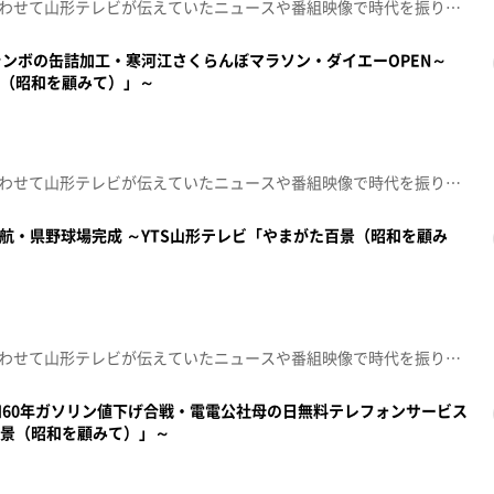
昭和100年という節目の年に合わせて山形テレビが伝えていたニュースや番組映像で時代を振り返る「やまがた百景～昭和を顧みて～」00:00 昭和52年 山形市に野外音楽堂が完成00:50 昭和56年 月山新道が開通01:26 昭和57年 羽黒山の花まつり02:06 昭和54年 キュウリ天王祭02:38 昭和50年 ウナギの養殖に成功03:11 昭和46年 ミスインターナショナル県大会
ンボの缶詰加工・寒河江さくらんぼマラソン・ダイエーOPEN～
景（昭和を顧みて）」～
昭和100年という節目の年に合わせて山形テレビが伝えていたニュースや番組映像で時代を振り返る「やまがた百景～昭和を顧みて～」00:00 オープニング00:05 昭和58年 あやめおとぎの国00:45 昭和62年 あつみバラ園カラオケ大会01:10 昭和46年 サクランボの缶詰加工01:43 昭和54年 寒河江さくらんぼマラソン02:17 昭和55年 山寺 奥の院で畳替え03:07 昭和48年 官公庁でボーナス支給03:42 昭和47年 ダイエーOPEN04:00 昭和48年 父の日で商店街にぎわう
就航・県野球場完成 ～YTS山形テレビ「やまがた百景（昭和を顧み
昭和100年という節目の年に合わせて山形テレビが伝えていたニュースや番組映像で時代を振り返る「やまがた百景～昭和を顧みて～」00:05 昭和57年 瀬つき漁（舟形町小川町）00:38 昭和54年 酒田まつり（酒田市）01:33 昭和54年 山形～大阪便就航02:08 昭和60年 米新航空教室02:45 昭和50年 夢のスーパーバス03:10 昭和47年 明治パーラーOPEN03:40 昭和55年 県野球場完成
60年ガソリン値下げ合戦・電電公社母の日無料テレフォンサービス
百景（昭和を顧みて）」～