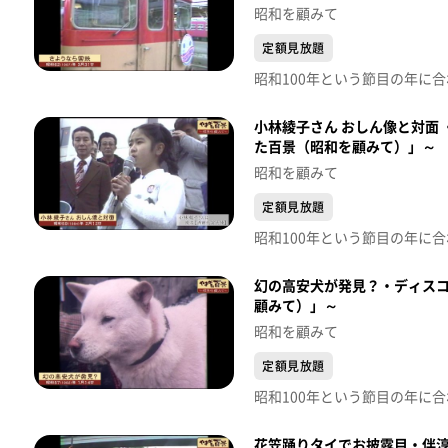
昭和を顧みて
定額見放題
小林綾子さん おしん像と対面 
た百景（昭和を顧みて）」～
昭和を顧みて
定額見放題
幻の高安犬が発見？・ディスコ
顧みて）」～
昭和を顧みて
定額見放題
花笠踊りタイでお披露目・伴淳