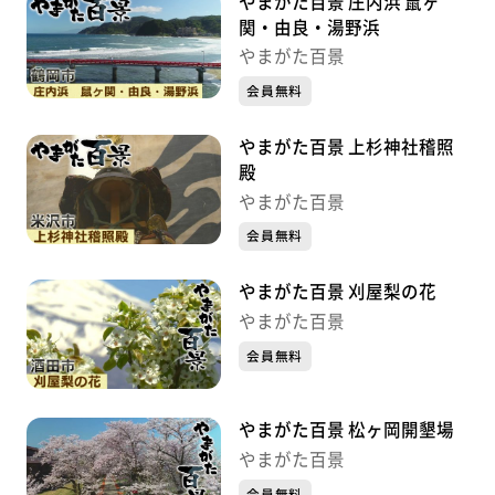
やまがた百景 庄内浜 鼠ヶ
関・由良・湯野浜
やまがた百景
会員無料
やまがた百景 上杉神社稽照
殿
やまがた百景
会員無料
やまがた百景 刈屋梨の花
やまがた百景
会員無料
やまがた百景 松ヶ岡開墾場
やまがた百景
会員無料