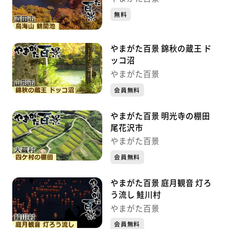
無料
やまがた百景 錦秋の蔵王 ド
ッコ沼
やまがた百景
会員無料
やまがた百景 明光寺の棚田
尾花沢市
やまがた百景
会員無料
やまがた百景 庭月観音 灯ろ
う流し 鮭川村
やまがた百景
会員無料