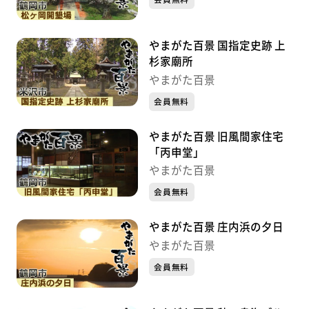
やまがた百景 国指定史跡 上
杉家廟所
やまがた百景
会員無料
やまがた百景 旧風間家住宅
「丙申堂」
やまがた百景
会員無料
やまがた百景 庄内浜の夕日
やまがた百景
会員無料