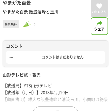
やまがた百景
やまがた百景 飯豊連峰と玉川
お気に入り
会員無料
0
シェア
コメント
---
コメントはまだありません
山形テレビ
旅・観光
【放送局】YTS山形テレビ
【放送年（月日）】2018年1月20日
【動画説明】雄大な飯豊連峰と清流玉川。小国町は絶景
の宝庫。季節をとわず美しい風景を楽しむことができま