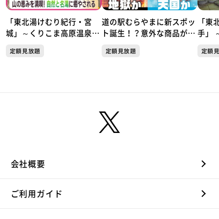
「東北湯けむり紀行・宮
道の駅むらやまに新スポッ
「東
城」～くりこま高原温泉郷
ト誕生！？意外な商品が人
手」 
「ハイルザーム栗駒」～
気！天国か地獄か この夏
岩手
定額見放題
定額見放題
定額
だけしか楽しめない極上の
楽しみ方がここにあった！
会社概要
ご利用ガイド