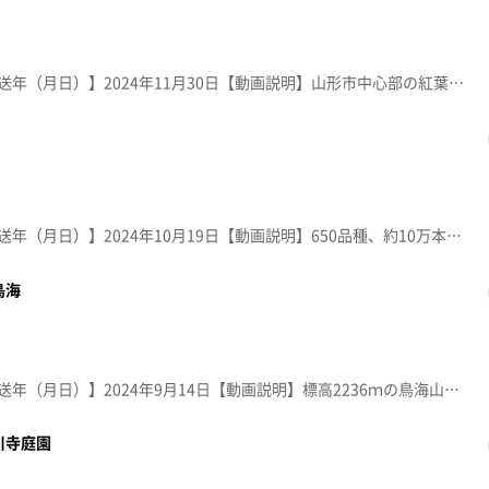
【放送局】YTS山形テレビ【放送年（月日）】2024年11月30日【動画説明】山形市中心部の紅葉の名所。江戸時代に作庭された「宝幢寺」庭園を市が整備。閑雅な池泉回遊式庭園には品種の異なるもみじが多数植えられ、秋には色濃く紅葉する。
【放送局】YTS山形テレビ【放送年（月日）】2024年10月19日【動画説明】650品種、約10万本のダリアが、8月～11月初旬に咲き誇る。園内には遊歩道も整備され、各国のダリアが人々を楽しませてくれる。 ＊園名は明治～大正に使われていた呼び名「ダリヤ」で表記。
鳥海
【放送局】YTS山形テレビ【放送年（月日）】2024年9月14日【動画説明】標高2236ｍの鳥海山。山頂から、晴れた日の早朝にわずか10分程しか見られないという「影鳥海」。ご来光を浴びた鳥海山の影が、日本海に投影されて浮かび上がる奇跡の絶景。
川寺庭園