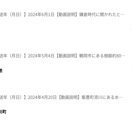
【放送局】YTS山形テレビ【放送年（月日）】2024年6月1日【動画説明】鎌倉時代に開かれたと伝わる鶴岡市の玉川寺。名園と言われる庭園は１９８７年に国の名勝に指定。四季折々の花々が楽しめ、春には珍しいクリンソウが境内に咲き誇る。
【放送局】YTS山形テレビ【放送年（月日）】2024年5月4日【動画説明】鶴岡市にある樹齢約80年の馬渡川桜並木。 赤川土手の「やすらぎ公園」と合わせて約２．２ｋｍにも及ぶ桜の回廊。鳥海山や月山も望める景色は、映画の撮影地としても知られている。
地
【放送局】YTS山形テレビ【放送年（月日）】2024年4月20日【動画説明】飯豊町添川にある水芭蕉群生地で、約一万株以上が自生。４月中旬頃から咲き始める可憐な水芭蕉は、雪解けとともに春を告げてくれる。遊歩道も整備され散策も楽しめる。
川町