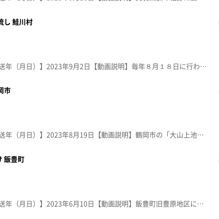
流し 鮭川村
【放送局】YTS山形テレビ【放送年（月日）】2023年9月2日【動画説明】毎年８月１８日に行われる庭月観音灯ろう流し。ご詠歌や般若心経が奉納される中、先祖供養の灯ろうが鮭川を流れゆく光景は、見る人を幽玄の世界へと誘う。仏式としては東北随一と言われる。
岡市
【放送局】YTS山形テレビ【放送年（月日）】2023年8月19日【動画説明】鶴岡市の「大山上池・下池」。7月下旬～8月下旬に蓮の花が見ごろを迎える。平成20年には、水鳥などの生息地として国際的に重要な湿地であると認められ「ラムサール条約」に登録された。
 飯豊町
【放送局】YTS山形テレビ【放送年（月日）】2023年6月10日【動画説明】飯豊町旧豊原地区に広がる田園散居集落。５月下旬頃、展望台からは、田んぼの水面に集落が逆さ絵のように映り込む景観が楽しめる。