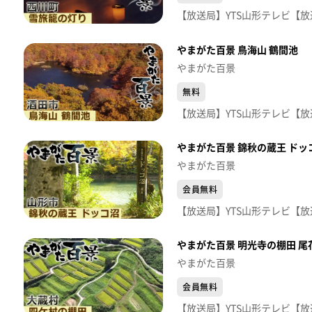
やまがた百景 鳥海山 鶴間池
やまがた百景
無料
やまがた百景 錦秋の蔵王 ドッ
やまがた百景
会員無料
やまがた百景 明光寺の棚田 尾
やまがた百景
会員無料