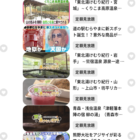
「東北湯けむり紀行・宮
城」～くりこま高原温泉郷
「ハイルザーム栗駒」～
定額見放題
道の駅むらやまに新スポッ
ト誕生！？意外な商品が人
気！天国か地獄か この夏
定額見放題
だけしか楽しめない極上の
楽しみ方がここにあった！
「東北湯けむり紀行・岩
手」 ～鶯宿温泉 源泉一途 岩
手雫石～
定額見放題
「東北湯けむり紀行・山
形」～上山市・坊平リカバ
リー温泉～東北湯けむり紀
定額見放題
行
青森・浅虫温泉「津軽藩本
陣の宿 柳の湯」（青森市）
いで湯の里の歴史を感じる
定額見放題
旅～「東北湯けむり紀行」
～
熊野大社をアジサイが彩る