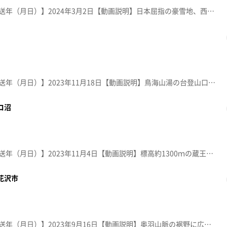
【放送局】YTS山形テレビ【放送年（月日）】2024年3月2日【動画説明】日本屈指の豪雪地、西川町志津地区。出羽三山行者の宿場町として栄えた約４００年前の旅籠の街並みを雪で再現するイベント。ろうそくの幻想的な灯りが優しく包み込む。
【放送局】YTS山形テレビ【放送年（月日）】2023年11月18日【動画説明】鳥海山湯の台登山口の途中にある鶴間池。新緑や紅葉の時期は、トレッキングや写真スポットとして人気。モリアオガエルの繁殖地として県指定天然記念物になっている。
コ沼
【放送局】YTS山形テレビ【放送年（月日）】2023年11月4日【動画説明】標高約1300ｍの蔵王中央高原にある神秘的な「ドッコ沼」。日差しの角度によって湖面がエメラルドグリーンや青色に変化する。 秋は紅葉狩りを楽しめる人気スポット。
花沢市
【放送局】YTS山形テレビ【放送年（月日）】2023年9月16日【動画説明】奥羽山脈の裾野に広がる尾花沢市中島の棚田。地区には湧水も多く、地域の人がホタル舞う棚田として環境保全に取り組んでいる。県が指定する「やまがた棚田２０選」に選ばれている。