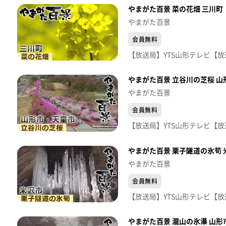
やまがた百景 菜の花畑 三川町
やまがた百景
会員無料
やまがた百景 立谷川の芝桜 
やまがた百景
会員無料
やまがた百景 栗子隧道の氷筍 
やまがた百景
会員無料
やまがた百景 瀧山の氷瀑 山形