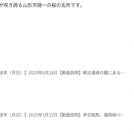
桜が咲き誇る山形市随一の桜の名所です。
【放送局】YTS山形テレビ【放送年（月日）】2025年6月28日【動画説明】朝日連峰の麓にある、世界でも類のない「空気」が御神体の神社。空気の恩恵に感謝し自然の恵みを大切にしようと1990年建立。地下の本殿に空気が祀られている。町は世界環境デーの6月5日を「朝日町空気の日」に制定。
【放送局】YTS山形テレビ【放送年（月日）】2025年3月15日【動画説明】伊豆稲取、福岡柳川と並び、日本三大つるし飾りと言われる「酒田傘福」。江戸時代から子孫繁栄や子の幸せを願って製作・奉納されてきた風習。酒田市の料亭「山王くらぶ」には、傘福が常設展示されている。