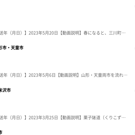
【放送局】YTS山形テレビ【放送年（月日）】2023年5月20日【動画説明】春になると、三川町では各所に菜の花が咲き誇り、鳥海山や月山を背景に、黄色のじゅうたんが広がる。５月の大型連休には「菜の花まつり」も開催される。
山形市・天童市
【放送局】YTS山形テレビ【放送年（月日）】2023年5月6日【動画説明】山形・天童両市を流れる立谷川河川敷の全長約600メートルに広がる芝桜。秋にはキバナコスモスも楽しめる人気の観光スポット
米沢市
【放送局】YTS山形テレビ【放送年（月日）】2023年3月25日【動画説明】栗子隧道（くりこずいどう）は、米沢市と福島市の県境にある道路トンネル。真冬にはみごとな氷筍を見ることができます。
市