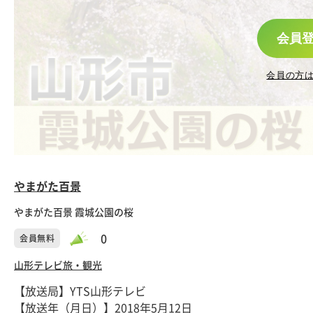
会員
会員の方
やまがた百景
やまがた百景 霞城公園の桜
0
会員無料
山形テレビ
旅・観光
【放送局】YTS山形テレビ
【放送年（月日）】2018年5月12日