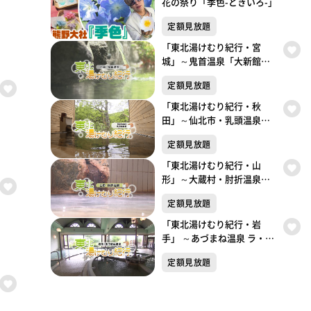
花の祭り「季色-ときいろ-」
定額見放題
「東北湯けむり紀行・宮
城」～鬼首温泉「大新館」
～
定額見放題
「東北湯けむり紀行・秋
田」～仙北市・乳頭温泉郷
～
定額見放題
「東北湯けむり紀行・山
形」～大蔵村・肘折温泉～
東北湯けむり紀行
定額見放題
「東北湯けむり紀行・岩
手」 ～あづまね温泉 ラ・フ
ランス温泉館 ～
定額見放題