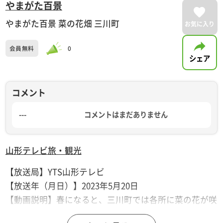
やまがた百景
やまがた百景 菜の花畑 三川町
お気に入り
会員無料
0
シェア
コメント
---
コメントはまだありません
山形テレビ
旅・観光
【放送局】YTS山形テレビ
【放送年（月日）】2023年5月20日
【動画説明】春になると、三川町では各所に菜の花が咲
き誇り、鳥海山や月山を背景に、黄色のじゅうたんが広