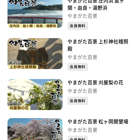
やまがた百景 庄内浜 鼠ヶ
関・由良・湯野浜
やまがた百景
会員無料
やまがた百景 上杉神社稽照
殿
やまがた百景
会員無料
やまがた百景 刈屋梨の花
やまがた百景
会員無料
やまがた百景 松ヶ岡開墾場
やまがた百景
会員無料