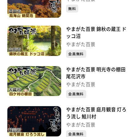
無料
やまがた百景 錦秋の蔵王 ド
ッコ沼
やまがた百景
会員無料
やまがた百景 明光寺の棚田
尾花沢市
やまがた百景
会員無料
やまがた百景 庭月観音 灯ろ
う流し 鮭川村
やまがた百景
会員無料