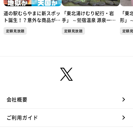
道の駅むらやまに新スポッ
「東北湯けむり紀行・岩
「東
ト誕生！？意外な商品が人
手」 ～鶯宿温泉 源泉一途
形」
気！天国か地獄か この夏
岩手雫石～
リー
定額見放題
定額見放題
定額
だけしか楽しめない極上の
行
楽しみ方がここにあった！
会社概要
ご利用ガイド