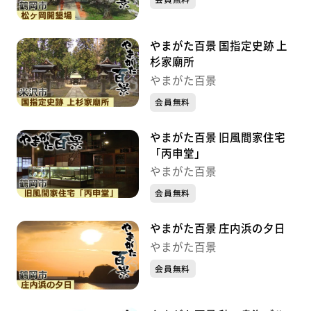
やまがた百景 国指定史跡 上
杉家廟所
やまがた百景
会員無料
やまがた百景 旧風間家住宅
「丙申堂」
やまがた百景
会員無料
やまがた百景 庄内浜の夕日
やまがた百景
会員無料