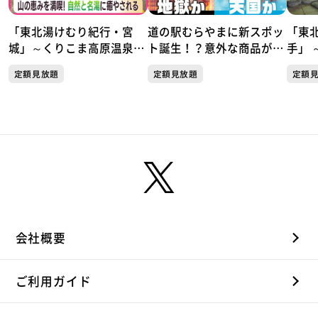
「東北湯けむり紀行・宮
道の駅むらやまに新スポッ
「東
城」～くりこま高原温泉郷
ト誕生！？意外な商品が人
手」 
「ハイルザーム栗駒」～
気！天国か地獄か この夏
岩手
定額見放題
定額見放題
定額
だけしか楽しめない極上の
楽しみ方がここにあった！
会社概要
ご利用ガイド