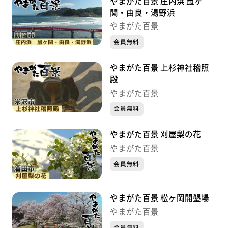
やまがた百景 庄内浜 鼠ヶ
関・由良・湯野浜
やまがた百景
会員無料
やまがた百景 上杉神社稽照
殿
やまがた百景
会員無料
やまがた百景 刈屋梨の花
やまがた百景
会員無料
やまがた百景 松ヶ岡開墾場
やまがた百景
会員無料