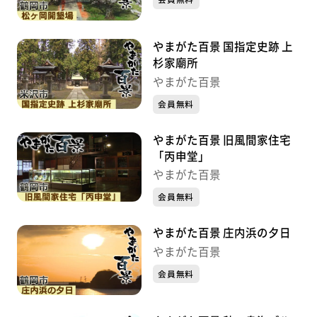
やまがた百景 国指定史跡 上
杉家廟所
やまがた百景
会員無料
やまがた百景 旧風間家住宅
「丙申堂」
やまがた百景
会員無料
やまがた百景 庄内浜の夕日
やまがた百景
会員無料