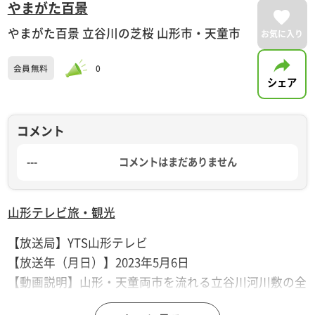
やまがた百景
やまがた百景 立谷川の芝桜 山形市・天童市
お気に入り
会員無料
0
シェア
コメント
---
コメントはまだありません
山形テレビ
旅・観光
【放送局】YTS山形テレビ
【放送年（月日）】2023年5月6日
【動画説明】山形・天童両市を流れる立谷川河川敷の全
長約600メートルに広がる芝桜。秋にはキバナコスモス