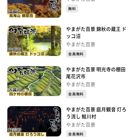
無料
やまがた百景 錦秋の蔵王 ド
ッコ沼
やまがた百景
会員無料
やまがた百景 明光寺の棚田
尾花沢市
やまがた百景
会員無料
やまがた百景 庭月観音 灯ろ
う流し 鮭川村
やまがた百景
会員無料