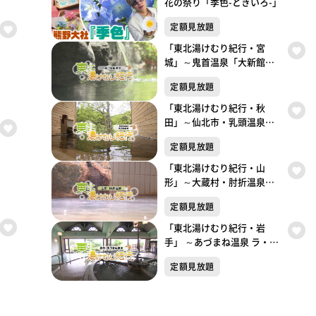
花の祭り「季色-ときいろ-」
定額見放題
「東北湯けむり紀行・宮
城」～鬼首温泉「大新館」
～
定額見放題
「東北湯けむり紀行・秋
田」～仙北市・乳頭温泉郷
～
定額見放題
「東北湯けむり紀行・山
形」～大蔵村・肘折温泉～
東北湯けむり紀行
定額見放題
「東北湯けむり紀行・岩
手」 ～あづまね温泉 ラ・フ
ランス温泉館 ～
定額見放題