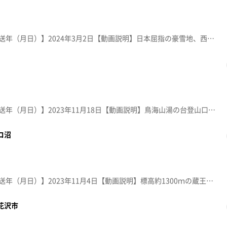
【放送局】YTS山形テレビ【放送年（月日）】2024年3月2日【動画説明】日本屈指の豪雪地、西川町志津地区。出羽三山行者の宿場町として栄えた約４００年前の旅籠の街並みを雪で再現するイベント。ろうそくの幻想的な灯りが優しく包み込む。
【放送局】YTS山形テレビ【放送年（月日）】2023年11月18日【動画説明】鳥海山湯の台登山口の途中にある鶴間池。新緑や紅葉の時期は、トレッキングや写真スポットとして人気。モリアオガエルの繁殖地として県指定天然記念物になっている。
コ沼
【放送局】YTS山形テレビ【放送年（月日）】2023年11月4日【動画説明】標高約1300ｍの蔵王中央高原にある神秘的な「ドッコ沼」。日差しの角度によって湖面がエメラルドグリーンや青色に変化する。 秋は紅葉狩りを楽しめる人気スポット。
花沢市