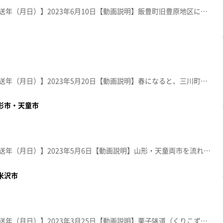
【放送局】YTS山形テレビ【放送年（月日）】2023年6月10日【動画説明】飯豊町旧豊原地区に広がる田園散居集落。５月下旬頃、展望台からは、田んぼの水面に集落が逆さ絵のように映り込む景観が楽しめる。
【放送局】YTS山形テレビ【放送年（月日）】2023年5月20日【動画説明】春になると、三川町では各所に菜の花が咲き誇り、鳥海山や月山を背景に、黄色のじゅうたんが広がる。５月の大型連休には「菜の花まつり」も開催される。
山形市・天童市
【放送局】YTS山形テレビ【放送年（月日）】2023年5月6日【動画説明】山形・天童両市を流れる立谷川河川敷の全長約600メートルに広がる芝桜。秋にはキバナコスモスも楽しめる人気の観光スポット
米沢市
【放送局】YTS山形テレビ【放送年（月日）】2023年3月25日【動画説明】栗子隧道（くりこずいどう）は、米沢市と福島市の県境にある道路トンネル。真冬にはみごとな氷筍を見ることができます。