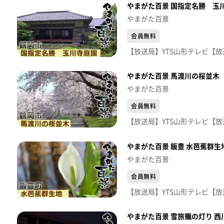
やまがた百景 国指定名勝 玉
やまがた百景
会員無料
やまがた百景 馬渡川の桜並木
やまがた百景
会員無料
やまがた百景 飯豊 水芭蕉群生
やまがた百景
会員無料
やまがた百景 雪旅籠の灯り 西