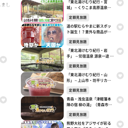
「東北湯けむり紀行・宮
しまし
城」～くりこま高原温泉郷
「ハイルザーム栗駒」～
定額見放題
道の駅むらやまに新スポッ
ト誕生！？意外な商品が人
気！天国か地獄か この夏
定額見放題
だけしか楽しめない極上の
楽しみ方がここにあった！
「東北湯けむり紀行・岩
手」 ～鶯宿温泉 源泉一途 岩
手雫石～
定額見放題
「東北湯けむり紀行・山
形」～上山市・坊平リカバ
リー温泉～東北湯けむり紀
定額見放題
行
青森・浅虫温泉「津軽藩本
陣の宿 柳の湯」（青森市）
いで湯の里の歴史を感じる
定額見放題
旅～「東北湯けむり紀行」
～
熊野大社をアジサイが彩る