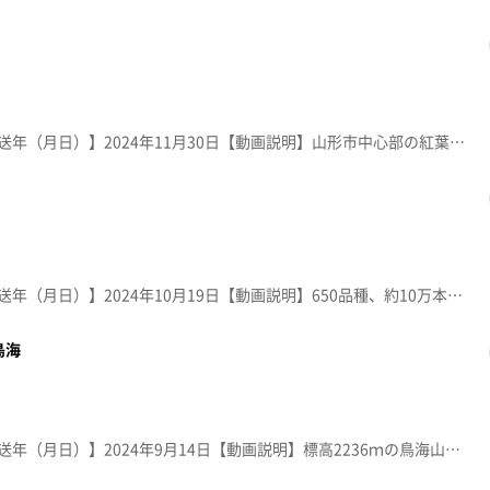
【放送局】YTS山形テレビ【放送年（月日）】2024年11月30日【動画説明】山形市中心部の紅葉の名所。江戸時代に作庭された「宝幢寺」庭園を市が整備。閑雅な池泉回遊式庭園には品種の異なるもみじが多数植えられ、秋には色濃く紅葉する。
【放送局】YTS山形テレビ【放送年（月日）】2024年10月19日【動画説明】650品種、約10万本のダリアが、8月～11月初旬に咲き誇る。園内には遊歩道も整備され、各国のダリアが人々を楽しませてくれる。 ＊園名は明治～大正に使われていた呼び名「ダリヤ」で表記。
鳥海
【放送局】YTS山形テレビ【放送年（月日）】2024年9月14日【動画説明】標高2236ｍの鳥海山。山頂から、晴れた日の早朝にわずか10分程しか見られないという「影鳥海」。ご来光を浴びた鳥海山の影が、日本海に投影されて浮かび上がる奇跡の絶景。