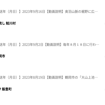
【放送局】YTS山形テレビ【放送年（月日）】2023年9月16日【動画説明】奥羽山脈の裾野に広がる尾花沢市中島の棚田。地区には湧水も多く、地域の人がホタル舞う棚田として環境保全に取り組んでいる。県が指定する「やまがた棚田２０選」に選ばれている。
流し 鮭川村
【放送局】YTS山形テレビ【放送年（月日）】2023年9月2日【動画説明】毎年８月１８日に行われる庭月観音灯ろう流し。ご詠歌や般若心経が奉納される中、先祖供養の灯ろうが鮭川を流れゆく光景は、見る人を幽玄の世界へと誘う。仏式としては東北随一と言われる。
岡市
【放送局】YTS山形テレビ【放送年（月日）】2023年8月19日【動画説明】鶴岡市の「大山上池・下池」。7月下旬～8月下旬に蓮の花が見ごろを迎える。平成20年には、水鳥などの生息地として国際的に重要な湿地であると認められ「ラムサール条約」に登録された。
 飯豊町