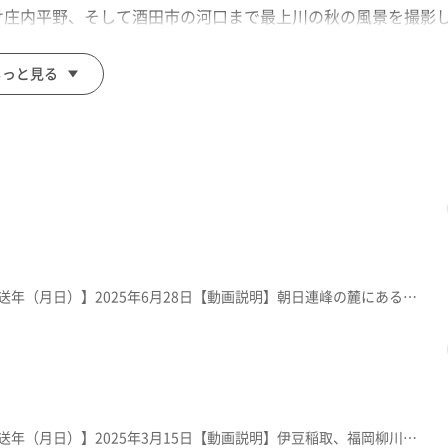
け庄内平野、そして酒田市の河口まで最上川の秋の風景を撮影
もっと見る
【放送局】YTS山形テレビ【放送年（月日）】2025年6月28日【動画説明】朝日連峰の麓にある、世界でも類のない「空気」が御神体の神社。空気の恩恵に感謝し自然の恵みを大切にしようと1990年建立。地下の本殿に空気が祀られている。町は世界環境デーの6月5日を「朝日町空気の日」に制定。
【放送局】YTS山形テレビ【放送年（月日）】2025年3月15日【動画説明】伊豆稲取、福岡柳川と並び、日本三大つるし飾りと言われる「酒田傘福」。江戸時代から子孫繁栄や子の幸せを願って製作・奉納されてきた風習。酒田市の料亭「山王くらぶ」には、傘福が常設展示されている。