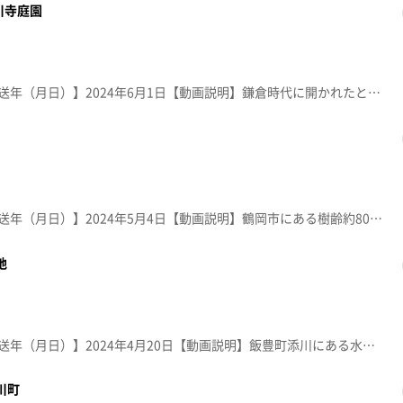
川寺庭園
【放送局】YTS山形テレビ【放送年（月日）】2024年6月1日【動画説明】鎌倉時代に開かれたと伝わる鶴岡市の玉川寺。名園と言われる庭園は１９８７年に国の名勝に指定。四季折々の花々が楽しめ、春には珍しいクリンソウが境内に咲き誇る。
【放送局】YTS山形テレビ【放送年（月日）】2024年5月4日【動画説明】鶴岡市にある樹齢約80年の馬渡川桜並木。 赤川土手の「やすらぎ公園」と合わせて約２．２ｋｍにも及ぶ桜の回廊。鳥海山や月山も望める景色は、映画の撮影地としても知られている。
地
【放送局】YTS山形テレビ【放送年（月日）】2024年4月20日【動画説明】飯豊町添川にある水芭蕉群生地で、約一万株以上が自生。４月中旬頃から咲き始める可憐な水芭蕉は、雪解けとともに春を告げてくれる。遊歩道も整備され散策も楽しめる。
川町