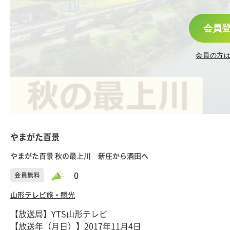
会員
会員の方
やまがた百景
やまがた百景 秋の最上川 新庄から酒田へ
0
会員無料
山形テレビ
旅・観光
【放送局】YTS山形テレビ
【放送年（月日）】2017年11月4日