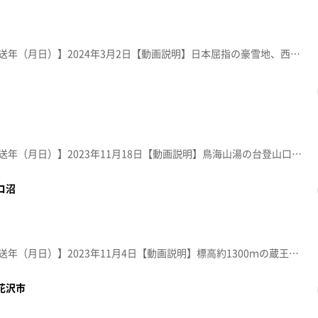
【放送局】YTS山形テレビ【放送年（月日）】2024年3月2日【動画説明】日本屈指の豪雪地、西川町志津地区。出羽三山行者の宿場町として栄えた約４００年前の旅籠の街並みを雪で再現するイベント。ろうそくの幻想的な灯りが優しく包み込む。
【放送局】YTS山形テレビ【放送年（月日）】2023年11月18日【動画説明】鳥海山湯の台登山口の途中にある鶴間池。新緑や紅葉の時期は、トレッキングや写真スポットとして人気。モリアオガエルの繁殖地として県指定天然記念物になっている。
コ沼
【放送局】YTS山形テレビ【放送年（月日）】2023年11月4日【動画説明】標高約1300ｍの蔵王中央高原にある神秘的な「ドッコ沼」。日差しの角度によって湖面がエメラルドグリーンや青色に変化する。 秋は紅葉狩りを楽しめる人気スポット。
花沢市