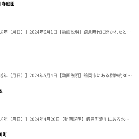
川寺庭園
【放送局】YTS山形テレビ【放送年（月日）】2024年6月1日【動画説明】鎌倉時代に開かれたと伝わる鶴岡市の玉川寺。名園と言われる庭園は１９８７年に国の名勝に指定。四季折々の花々が楽しめ、春には珍しいクリンソウが境内に咲き誇る。
【放送局】YTS山形テレビ【放送年（月日）】2024年5月4日【動画説明】鶴岡市にある樹齢約80年の馬渡川桜並木。 赤川土手の「やすらぎ公園」と合わせて約２．２ｋｍにも及ぶ桜の回廊。鳥海山や月山も望める景色は、映画の撮影地としても知られている。
地
【放送局】YTS山形テレビ【放送年（月日）】2024年4月20日【動画説明】飯豊町添川にある水芭蕉群生地で、約一万株以上が自生。４月中旬頃から咲き始める可憐な水芭蕉は、雪解けとともに春を告げてくれる。遊歩道も整備され散策も楽しめる。
川町