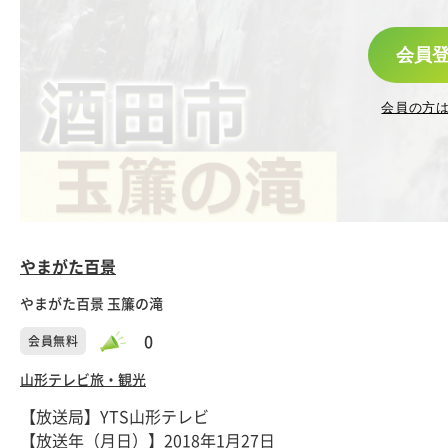
会員
会員の方
やまがた百景
やまがた百景 玉簾の滝
0
会員無料
山形テレビ
旅・観光
【放送局】YTS山形テレビ
【放送年（月日）】2018年1月27日