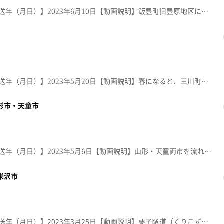
【放送局】YTS山形テレビ【放送年（月日）】2023年6月10日【動画説明】飯豊町旧豊原地区に広がる田園散居集落。５月下旬頃、展望台からは、田んぼの水面に集落が逆さ絵のように映り込む景観が楽しめる。
【放送局】YTS山形テレビ【放送年（月日）】2023年5月20日【動画説明】春になると、三川町では各所に菜の花が咲き誇り、鳥海山や月山を背景に、黄色のじゅうたんが広がる。５月の大型連休には「菜の花まつり」も開催される。
山形市・天童市
【放送局】YTS山形テレビ【放送年（月日）】2023年5月6日【動画説明】山形・天童両市を流れる立谷川河川敷の全長約600メートルに広がる芝桜。秋にはキバナコスモスも楽しめる人気の観光スポット
米沢市
【放送局】YTS山形テレビ【放送年（月日）】2023年3月25日【動画説明】栗子隧道（くりこずいどう）は、米沢市と福島市の県境にある道路トンネル。真冬にはみごとな氷筍を見ることができます。