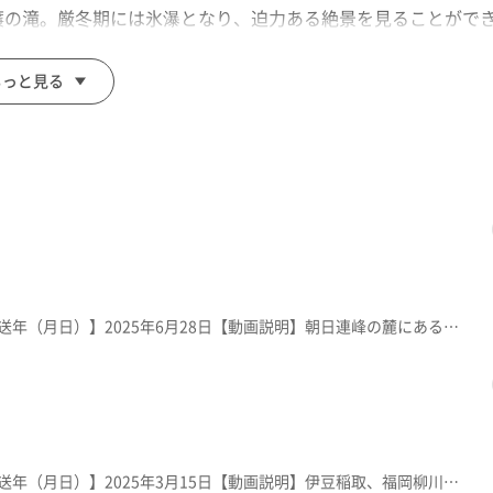
簾の滝。厳冬期には氷瀑となり、迫力ある絶景を見ることがで
もっと見る
【放送局】YTS山形テレビ【放送年（月日）】2025年6月28日【動画説明】朝日連峰の麓にある、世界でも類のない「空気」が御神体の神社。空気の恩恵に感謝し自然の恵みを大切にしようと1990年建立。地下の本殿に空気が祀られている。町は世界環境デーの6月5日を「朝日町空気の日」に制定。
【放送局】YTS山形テレビ【放送年（月日）】2025年3月15日【動画説明】伊豆稲取、福岡柳川と並び、日本三大つるし飾りと言われる「酒田傘福」。江戸時代から子孫繁栄や子の幸せを願って製作・奉納されてきた風習。酒田市の料亭「山王くらぶ」には、傘福が常設展示されている。