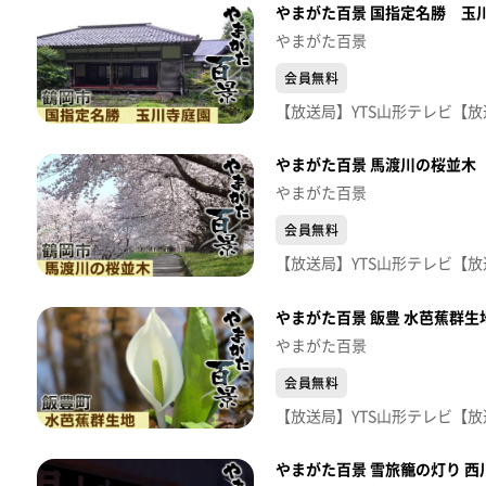
やまがた百景 国指定名勝 玉
やまがた百景
会員無料
やまがた百景 馬渡川の桜並木
やまがた百景
会員無料
やまがた百景 飯豊 水芭蕉群生
やまがた百景
会員無料
やまがた百景 雪旅籠の灯り 西