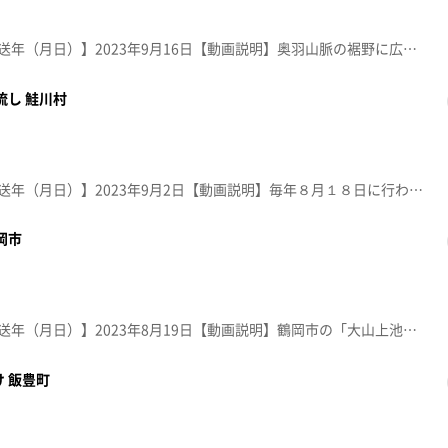
【放送局】YTS山形テレビ【放送年（月日）】2023年9月16日【動画説明】奥羽山脈の裾野に広がる尾花沢市中島の棚田。地区には湧水も多く、地域の人がホタル舞う棚田として環境保全に取り組んでいる。県が指定する「やまがた棚田２０選」に選ばれている。
流し 鮭川村
【放送局】YTS山形テレビ【放送年（月日）】2023年9月2日【動画説明】毎年８月１８日に行われる庭月観音灯ろう流し。ご詠歌や般若心経が奉納される中、先祖供養の灯ろうが鮭川を流れゆく光景は、見る人を幽玄の世界へと誘う。仏式としては東北随一と言われる。
岡市
【放送局】YTS山形テレビ【放送年（月日）】2023年8月19日【動画説明】鶴岡市の「大山上池・下池」。7月下旬～8月下旬に蓮の花が見ごろを迎える。平成20年には、水鳥などの生息地として国際的に重要な湿地であると認められ「ラムサール条約」に登録された。
 飯豊町