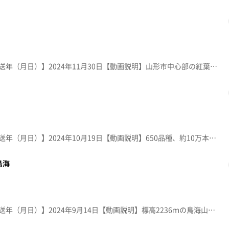
【放送局】YTS山形テレビ【放送年（月日）】2024年11月30日【動画説明】山形市中心部の紅葉の名所。江戸時代に作庭された「宝幢寺」庭園を市が整備。閑雅な池泉回遊式庭園には品種の異なるもみじが多数植えられ、秋には色濃く紅葉する。
【放送局】YTS山形テレビ【放送年（月日）】2024年10月19日【動画説明】650品種、約10万本のダリアが、8月～11月初旬に咲き誇る。園内には遊歩道も整備され、各国のダリアが人々を楽しませてくれる。 ＊園名は明治～大正に使われていた呼び名「ダリヤ」で表記。
鳥海
【放送局】YTS山形テレビ【放送年（月日）】2024年9月14日【動画説明】標高2236ｍの鳥海山。山頂から、晴れた日の早朝にわずか10分程しか見られないという「影鳥海」。ご来光を浴びた鳥海山の影が、日本海に投影されて浮かび上がる奇跡の絶景。