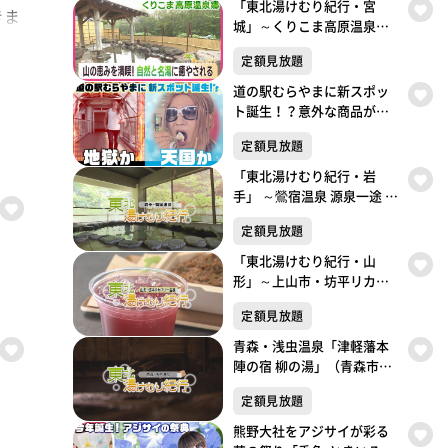
「東北湯けむり紀行・宮
きま
城」～くりこま高原温泉郷
「ハイルザーム栗駒」～
定額見放題
道の駅むらやまに新スポッ
ト誕生！？意外な商品が人
気！天国か地獄か この夏
定額見放題
だけしか楽しめない極上の
楽しみ方がここにあった！
「東北湯けむり紀行・岩
手」 ～鶯宿温泉 源泉一途 岩
手雫石～
定額見放題
「東北湯けむり紀行・山
形」～上山市・坊平リカバ
リー温泉～東北湯けむり紀
定額見放題
行
青森・浅虫温泉「津軽藩本
陣の宿 柳の湯」（青森市）
いで湯の里の歴史を感じる
定額見放題
旅～「東北湯けむり紀行」
～
熊野大社をアジサイが彩る