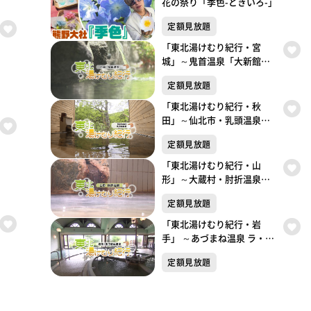
花の祭り「季色-ときいろ-」
定額見放題
「東北湯けむり紀行・宮
城」～鬼首温泉「大新館」
～
定額見放題
「東北湯けむり紀行・秋
田」～仙北市・乳頭温泉郷
～
定額見放題
「東北湯けむり紀行・山
形」～大蔵村・肘折温泉～
東北湯けむり紀行
定額見放題
「東北湯けむり紀行・岩
手」 ～あづまね温泉 ラ・フ
ランス温泉館 ～
定額見放題