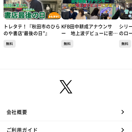
【今村翔吾 公式YouTube】 @shogo_imamura
トレタテ！『秋田市のひら
KFB田中耕成アナウンサ
シリ
のや書店‟最後の日”』
ー 地上波デビューに密
のロ
着！!
顔を
無料
無料
無料
会社概要
ご利用ガイド