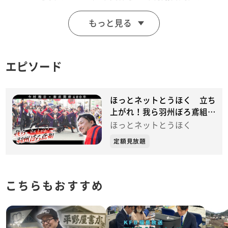
ー作「火喰鳥 羽州ぼろ鳶組」の縁で、新庄市に特別な
もっと見る
思いをもつ。逆境にも負けずに立ち上がってきた新庄火
消の世界観を子どもたちがダンスで表現。
この番組では、毎月行われた練習や、札幌・仙台で行わ
エピソード
れたよさこいコンテストへの挑戦を通して新庄の子ども
たちの変化を追い、町をあげたプロジェクトの1年間を
追った。
ほっとネットとうほく 立ち
上がれ！我ら羽州ぼろ鳶組
直木賞作家 今村翔吾✖新庄開
山形テレビ放送：2026年2月21日
ほっとネットとうほく
府４００年 ダンスプロジェ
#今村翔吾
定額見放題
クトの歩み
#新庄市
#新庄開府400年
こちらもおすすめ
【今村翔吾 公式X】 @zusyu_kki
【ダンスプロジェクト羽州ぼろ鳶組 公式X】
@borotobi400