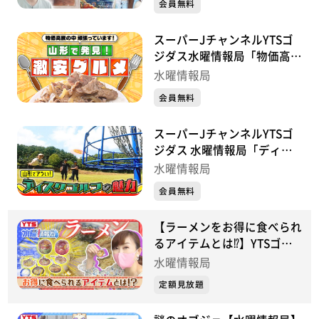
会員無料
スーパーJチャンネルYTSゴ
ジダス水曜情報局「物価高騰
の中頑張っています！山形で
水曜情報局
発見 激安グルメ」
会員無料
スーパーJチャンネルYTSゴ
ジダス 水曜情報局「ディス
クゴルフの魅力」
水曜情報局
会員無料
【ラーメンをお得に食べられ
るアイテムとは⁉】YTSゴジ
ダス・水曜情報局
水曜情報局
定額見放題