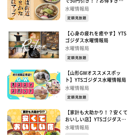
で50円引き！？お得すぎる
スタンプラリーで名店27軒
水曜情報局
を制覇せよ YTSゴジダス水曜
定額見放題
情報局
【心身の疲れを癒やす】YTS
ゴジダス水曜情報局
水曜情報局
定額見放題
【山形GWオススメスポッ
ト】YTSゴジダス水曜情報局
水曜情報局
定額見放題
【家計も大助かり！？安くて
おいしい店】YTSゴジダス水
曜情報局
水曜情報局