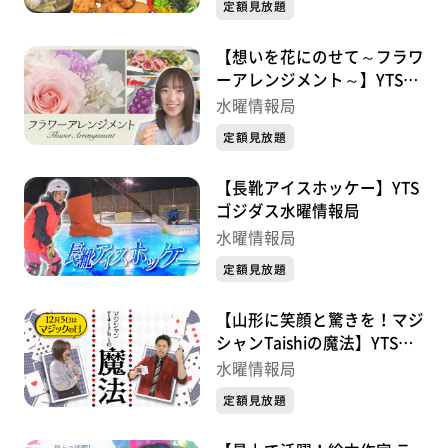
定額見放題
【想いを花にのせて～フラワ
ーアレンジメント～】YTSゴ
ジダス水曜情報局
水曜情報局
定額見放題
【長靴アイスホッケー】YTS
ゴジダス水曜情報局
水曜情報局
定額見放題
【山形に笑顔と驚きを！マジ
シャンTaishiの魔法】YTSゴ
ジダス水曜情報局
水曜情報局
定額見放題