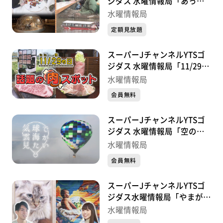
ジダス 水曜情報局「あった
かアウトドア特集」
水曜情報局
定額見放題
スーパーJチャンネルYTSゴ
ジダス 水曜情報局「11/29い
い肉の日 話題の肉スポッ
水曜情報局
ト」
会員無料
スーパーJチャンネルYTSゴ
ジダス 水曜情報局「空の旅
気球で雲海が見たい」
水曜情報局
会員無料
スーパーJチャンネルYTSゴ
ジダス水曜情報局「やまがた
秋のアート特集」
水曜情報局