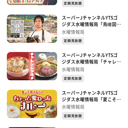
定額見放題
スーパーJチャンネルYTSゴ
ジダス水曜情報局「鳥瞰図を
超える超瞰図 ー藤原泰佑の
水曜情報局
魅力ー」
定額見放題
スーパーJチャンネルYTSゴ
ジダス水曜情報局「チャレン
ジグルメ」
水曜情報局
定額見放題
スーパーJチャンネルYTSゴ
ジダス水曜情報局「夏こそ食
べたい！ちょっと変わったカ
水曜情報局
レー」
定額見放題