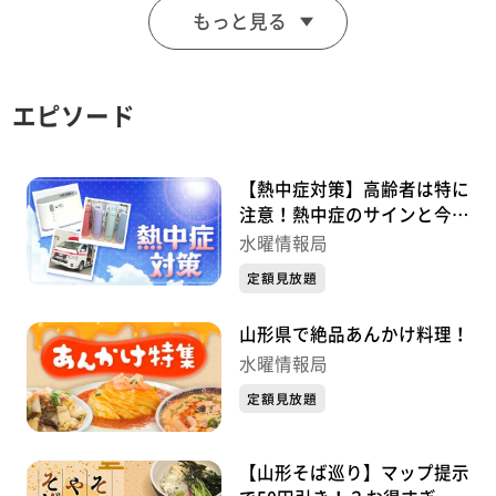
もっと見る
エピソード
【熱中症対策】高齢者は特に
注意！熱中症のサインと今か
らできる夏の備え YTSゴジダ
水曜情報局
ス水曜情報局
定額見放題
山形県で絶品あんかけ料理！
水曜情報局
定額見放題
【山形そば巡り】マップ提示