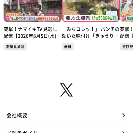
突撃！ナマイキTV 見逃し
「みちコレッ！」 パンチの
突撃！
配信【2026年8月5日(水)放
効いた味付け「きゅうりの
配信【
送分】
白キムチ」【青葉区・森の
送分
定額見放題
無料
定額
駅】
会社概要