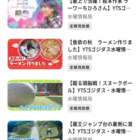
【最上で活躍！絵本作家 ラ
ーワーちひろさん】YTSゴジ
ダス水曜情報局
水曜情報局
定額見放題
【食欲の秋 ラーメン作りま
した】YTSゴジダス水曜情報
局
水曜情報局
定額見放題
【蹴る頭脳戦！スヌークボー
ル】YTSゴジダス・水曜情報
局
水曜情報局
定額見放題
【蔵王ジャンプ台の裏側に潜
入】YTSゴジダス・水曜情報
局
水曜情報局