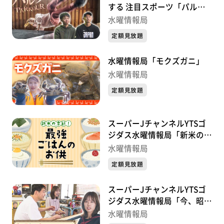
する 注目スポーツ「パルク
ール」」
水曜情報局
定額見放題
水曜情報局「モクズガニ」
水曜情報局
定額見放題
スーパーJチャンネルYTSゴ
ジダス水曜情報局「新米の季
節！最強ごはんのお供 」
水曜情報局
定額見放題
スーパーJチャンネルYTSゴ
ジダス水曜情報局「今、昭和
レトロがアツい！」
水曜情報局