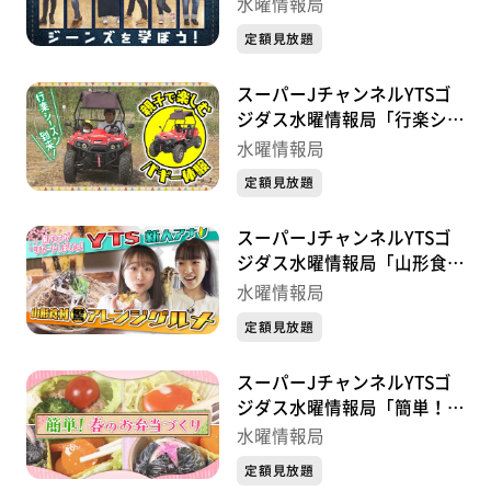
を学ぼう！」
水曜情報局
定額見放題
スーパーJチャンネルYTSゴ
ジダス水曜情報局「行楽シー
ズン到来！親子で楽しむバギ
水曜情報局
ー体験」
定額見放題
スーパーJチャンネルYTSゴ
ジダス水曜情報局「山形食材
アレンジグルメ×新人アナリ
水曜情報局
ポ」
定額見放題
スーパーJチャンネルYTSゴ
ジダス水曜情報局「簡単！春
のお弁当づくり」
水曜情報局
定額見放題