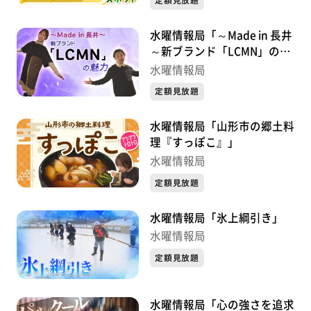
定額見放題
水曜情報局「～Made in 長井
～新ブランド「LCMN」の魅
力」
水曜情報局
定額見放題
水曜情報局「山形市の郷土料
理『すっぽこ』」
水曜情報局
定額見放題
水曜情報局「氷上綱引き」
水曜情報局
定額見放題
水曜情報局「心の強さを追求