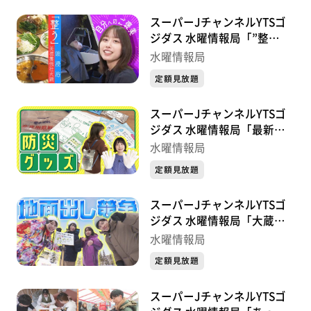
スーパーJチャンネルYTSゴ
ジダス 水曜情報局「”整
う”自分へのご褒美」
水曜情報局
定額見放題
スーパーJチャンネルYTSゴ
ジダス 水曜情報局「最新お
すすめ防災グッズ」
水曜情報局
定額見放題
スーパーJチャンネルYTSゴ
ジダス 水曜情報局「大蔵村
肘折の「地面出し競争」に参
水曜情報局
戦！」
定額見放題
スーパーJチャンネルYTSゴ