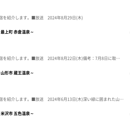
を紹介します。■放送 2024年8月29日(木)
最上町 赤倉温泉～
東北6県の名湯・秘湯・人気の宿を紹介します。■放送 2024年8月22日(木)備考：7月8日に取材。7月下旬の大雨によりデイキャンプ場が浸水被害を受け、9月中の復旧を目指しています。そのほかは通常通り営業しています。
山形市 蔵王温泉～
東北6県の名湯・秘湯・人気の宿を紹介します。■放送 2024年6月13日(木)深い緑に囲まれた山形市の蔵王温泉。山の幸を味わえる料理自慢の宿をご紹介します。蔵王連峰の中腹、標高９００ｍに位置する。５つの源泉群、４７の源泉があり総湧出量は毎分7400L。強酸性の湯が特徴。温泉街の中心、高湯通りには共同浴場や老舗旅館、新しい飲食店など新旧の施設が並び、まち歩きが楽しめる。泉 質：酸性・含硫黄-アルミニウム-硫酸塩・塩化物温泉（上湯共同浴場）適応症：関節痛、神経痛、五十肩ほか～アクセス～・電車 ＪＲ山形駅から路線バスで40分・車 山形自動車道山形蔵王ICから30分、東北中央自動車道山形上山ICから25分【共同浴場（上湯・下湯・川原湯）】入浴200円 午前6時～午後10時 無休【蔵王カフェ＆バルChotto】 TEL 050-5462-1215午前11時半～（日曜は午前8時～） ※詳細はＳＮＳで告知定休日：火曜ほか不定休あり【高砂屋旅館】TEL 023-694-90261泊2食付き 1万2,650円～（税込み）
米沢市 五色温泉～