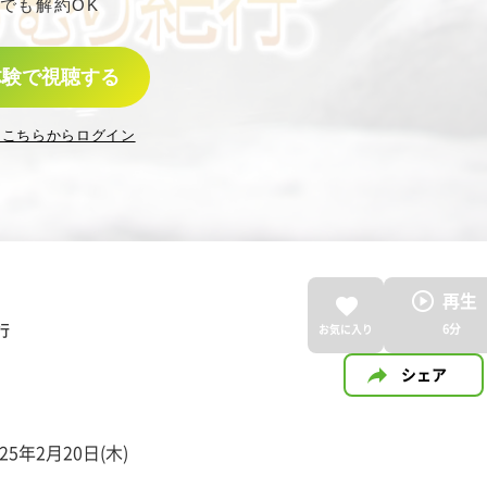
でも解約OK
体験で視聴する
はこちらからログイン
再生
行
6
分
お気に入り
シェア
年2月20日(木)