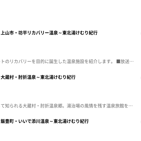
～上山市・坊平リカバリー温泉～東北湯けむり紀行
蔵王坊平高原にある、アスリートのリカバリーを目的に誕生した温泉施設を紹介します。 ■放送 2026年7月16日(木)
～大蔵村・肘折温泉～東北湯けむり紀行
湯量豊富な「いで湯の里」として知られる大蔵村・肘折温泉郷。湯治場の風情を残す温泉旅館を訪ねました。 ■放送 2026年6月11日(木)
～飯豊町・いいで添川温泉～東北湯けむり紀行