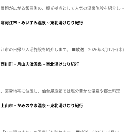
田園散居集落と呼ばれる美しい景観が広がる飯豊町の、観光拠点として人気の温泉施設を紹介します。 ■放送 2026年4月23日(木)
～寒河江市・みいずみ温泉～東北湯けむり紀行
市の日帰り入浴施設を紹介します。 ■放送 2026年3月12日(木)
～西川町・月山志津温泉～東北湯けむり紀行
山形県西川町の月山志津温泉は、豪雪地帯に位置し、仙台屋旅館では塩分豊かな温泉や郷土料理、和紙の灯りが楽しめます。雪を活用した冬の幻想的なイベントも魅力です。 ■放送 2026年1月29日(木)
～上山市・かみのやま温泉～東北湯けむり紀行