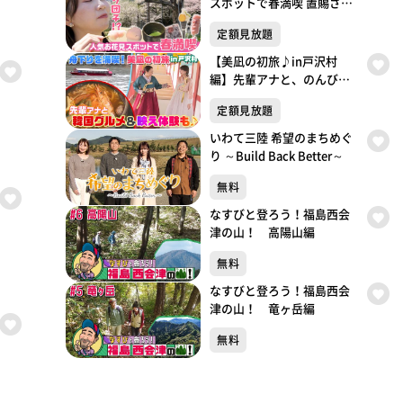
スポットで春満喫 置賜さく
ら回廊
定額見放題
【美凪の初旅♪in戸沢村
編】先輩アナと、のんびり
「最上川芭蕉ライン舟下
定額見放題
り」/「道の駅 高麗館」で韓
国グルメ＆映え体験！
いわて三陸 希望のまちめぐ
り ～Build Back Better～
無料
なすびと登ろう！福島西会
津の山！ 高陽山編
無料
なすびと登ろう！福島西会
津の山！ 竜ヶ岳編
無料