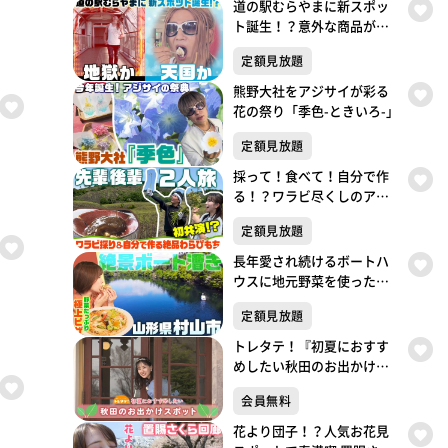
道の駅むらやまに新スポッ
ト誕生！？意外な商品が人
気！天国か地獄か この夏
定額見放題
だけしか楽しめない極上の
楽しみ方がここにあった！
熊野大社をアジサイが彩る
花の祭り「季色-ときいろ-」
定額見放題
採って！食べて！自分で作
る！？ワラビ尽くしのアナ
２人旅
定額見放題
長年愛され続けるボートハ
ウスに地元野菜を使った極
上ピザを堪能！
定額見放題
トレタテ！『初夏におすす
めしたい秋田のお出かけス
ポット 小坂町』
会員無料
花より団子！？人気お花見