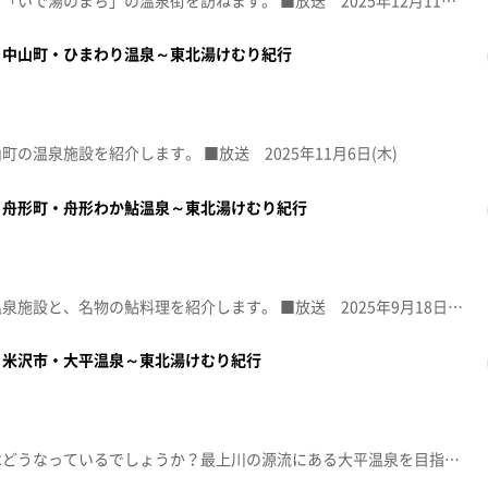
個性豊かなワイナリーが集まる「いで湯のまち」の温泉街を訪ねます。 ■放送 2025年12月11日(木)
～中山町・ひまわり温泉～東北湯けむり紀行
の温泉施設を紹介します。 ■放送 2025年11月6日(木)
～舟形町・舟形わか鮎温泉～東北湯けむり紀行
最上小国川を見下ろす高台の温泉施設と、名物の鮎料理を紹介します。 ■放送 2025年9月18日(木)
～米沢市・大平温泉～東北湯けむり紀行
豪雪だった今年、吾妻の秘湯はどうなっているでしょうか？最上川の源流にある大平温泉を目指しました。 ■放送 2025年5月15日(木)