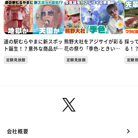
道の駅むらやまに新スポッ
熊野大社をアジサイが彩る
採っ
ト誕生！？意外な商品が人
花の祭り「季色-ときい
る！
気！天国か地獄か この夏
ろ-」
２人
定額見放題
定額見放題
定額
だけしか楽しめない極上の
楽しみ方がここにあった！
会社概要