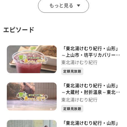
もっと見る
蔵王連峰の中腹、標高９００ｍに位置する。５つの源泉
群、４７の源泉があり総湧出量は毎分7400L。
エピソード
強酸性の湯が特徴。温泉街の中心、高湯通りには共同浴
場や老舗旅館、新しい飲食店など新旧の施設が並び、ま
ち歩きが楽しめる。
「東北湯けむり紀行・山形」
～上山市・坊平リカバリー温
泉～東北湯けむり紀行
泉 質：酸性・含硫黄-アルミニウム-硫酸塩・塩化物温
東北湯けむり紀行
泉（上湯共同浴場）
定額見放題
適応症：関節痛、神経痛、五十肩ほか
「東北湯けむり紀行・山形」
～大蔵村・肘折温泉～東北湯
～アクセス～
けむり紀行
東北湯けむり紀行
・電車 ＪＲ山形駅から路線バスで40分
定額見放題
・車 山形自動車道山形蔵王ICから30分、東北中央自
動車道山形上山ICから25分
「東北湯けむり紀行・山形」