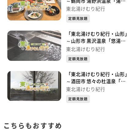
～鶴岡市 湯野浜温泉「湯野
浜温泉 亀や」～
東北湯けむり紀行
定額見放題
「東北湯けむり紀行・山形」
～山形市 黒沢温泉「悠湯の
郷ゆさ＆おふろcafe yusa」
東北湯けむり紀行
～
定額見放題
「東北湯けむり紀行・山形」
～酒田市 悠々の杜温泉「ア
イアイひらた」～
東北湯けむり紀行
定額見放題
こちらもおすすめ