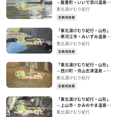
～飯豊町・いいで添川温泉～
【共同浴場（上湯・下湯・川原湯）】
東北湯けむり紀行
東北湯けむり紀行
入浴200円 午前6時～午後10時 無休
定額見放題
【蔵王カフェ＆バルChotto】
「東北湯けむり紀行・山形」
TEL 050-5462-1215
～寒河江市・みいずみ温泉～
午前11時半～（日曜は午前8時～） ※詳細はＳＮＳで
東北湯けむり紀行
東北湯けむり紀行
告知
定額見放題
定休日：火曜ほか不定休あり
「東北湯けむり紀行・山形」
～西川町・月山志津温泉～東
【高砂屋旅館】
北湯けむり紀行
東北湯けむり紀行
TEL 023-694-9026
1泊2食付き 1万2,650円～（税込み）
定額見放題
「東北湯けむり紀行・山形」
～上山市・かみのやま温泉～
東北湯けむり紀行
東北湯けむり紀行