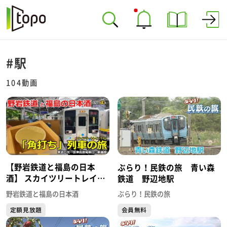
#駅
104動画
【野岩鉄道と福島の日本
ぶらり！民鉄の旅 青い森
酒】 スカイツリートレイン
鉄道 野辺地駅
で行く角打ち列車の旅
野岩鉄道と福島の日本酒
ぶらり！民鉄の旅
Sake Tasting on the
定額見放題
会員無料
Skytree Train