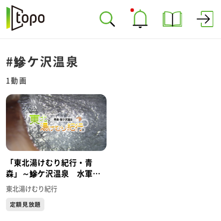
#鰺ケ沢温泉
1動画
「東北湯けむり紀行・青
森」～鰺ケ沢温泉 水軍の
宿～
東北湯けむり紀行
定額見放題