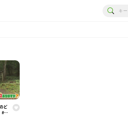
村のど
#29