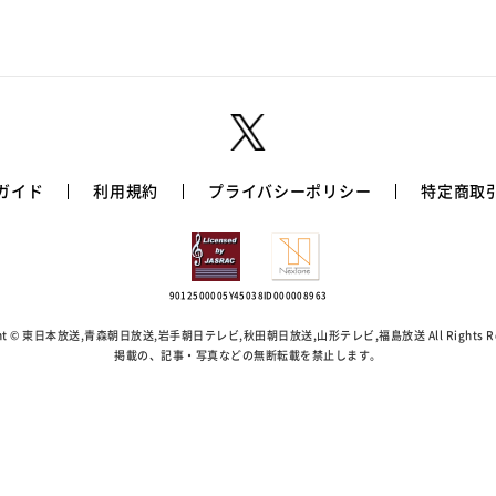
ガイド
利用規約
プライバシーポリシー
特定商取
9012500005Y45038
ID000008963
ight © 東日本放送,青森朝日放送,岩手朝日テレビ,秋田朝日放送,
山形テレビ,福島放送 All Rights Re
掲載の、記事・写真などの無断転載を禁止します。