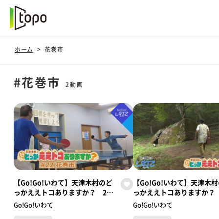
ホーム
花巻市
#花巻市
2動画
【Go!Go!いわて】天津木村のど
【Go!Go!いわて】天津木
っかええトコありますか？ 2周
っかええトコありますか？ 
目 #22 花巻市
花巻市
Go!Go!いわて
Go!Go!いわて