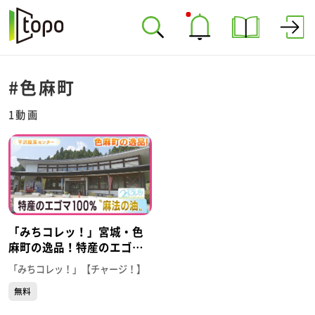
#色麻町
1動画
「みちコレッ！」宮城・色
麻町の逸品！特産のエゴマ
１００％“麻法の油” 【平
「みちコレッ！」【チャージ！】
沢穀菜センター】（宮城・
無料
色麻町）