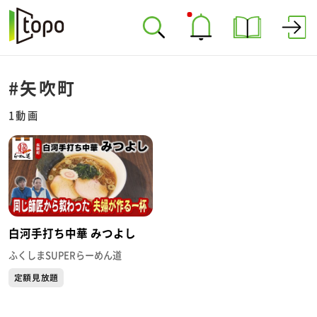
#矢吹町
1動画
白河手打ち中華 みつよし
ふくしまSUPERらーめん道
定額見放題