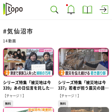
#気仙沼市
14動画
シリーズ特集「被災地は今
シリーズ特集「被災地は今
339」あの日伝言を託した
337」若者が担う震災の語り
人々のその後 津波で家族
部 “あの日”を伝える思い
【チャージ！】
【チャージ！】
３人を失った気仙沼市の姉
とは
無料
無料
妹の１５年 それでも前
へ…