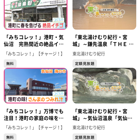
「みちコレッ！」港町・気
「東北湯けむり紀行・宮
仙沼 完熟間近の絶品イチ
城」～鎌先温泉「ＴＨＥ Ｙ
ゴ おいしさの秘密と
ＵＫＡＷＡ 一條支店」～
「みちコレッ！」【チャージ！】
東北湯けむり紀行
は？ 【菜果好】（宮城・
無料
定額見放題
気仙沼市）
「みちコレッ！」万博でも
「東北湯けむり紀行・宮
注目！港町の家庭の味を再
城」～気仙沼温泉「気仙沼
現“さんま つみれ汁” 【気
プラザホテル」～
「みちコレッ！」【チャージ！】
東北湯けむり紀行
仙沼 海の市】（宮城・気
無料
定額見放題
仙沼市）