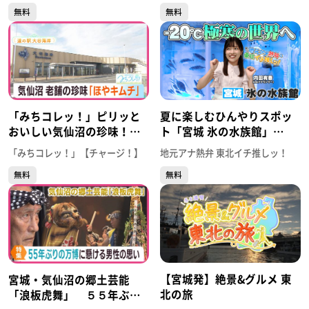
無料
無料
「みちコレッ！」ピリッと
夏に楽しむひんやりスポッ
おいしい気仙沼の珍味！ホ
ト「宮城 氷の水族館」
ヤキムチ 【道の駅大谷海
（khb東日本放送／内田有
「みちコレッ！」【チャージ！】
地元アナ熱弁 東北イチ推しッ！
岸】（宮城・気仙沼市）
香アナウンサー）【地元ア
無料
無料
ナ熱弁 東北イチ推しッ！】
【宮城発】絶景&グルメ 東
宮城・気仙沼の郷土芸能
北の旅
「浪板虎舞」 ５５年ぶり