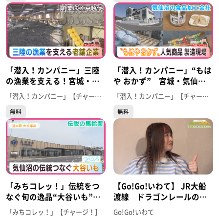
「潜入！カンパニー」三陸
「潜入！カンパニー」“もは
の漁業を支える！宮城・気
や おかず” 宮城・気仙沼
仙沼市の漁具を扱う老舗会
市の食品加工会社 人気商
「潜入！カンパニー」【チャージ！】
「潜入！カンパニー」【チャージ！】
社に潜入
品の製造現場
無料
無料
「みちコレッ！」伝統をつ
【Go!Go!いわて】 JR大船
なぐ旬の逸品“大谷いも”
渡線 ドラゴンレールの街
【道の駅大谷海岸】（宮
めぐり#2 摺沢～気仙沼編
「みちコレッ！」【チャージ！】
Go!Go!いわて
城・気仙沼市）